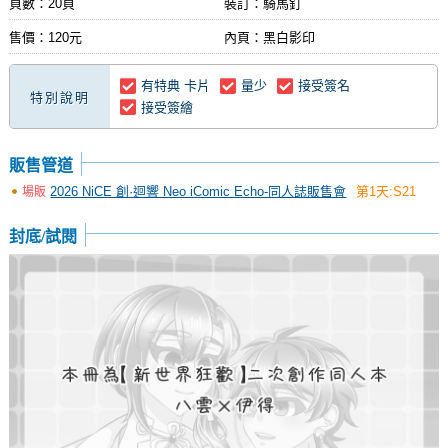
頁數：20頁
裝訂：騎馬釘
售價：120元
內頁：黑白影印
有特典 卡片
量少
接受簽名
特別說明
接受簽繪
販售管道
2026 NiCE 創·迴響 Neo iComic Echo-同人誌販售會
第1天:S21
場販
封底/試閱