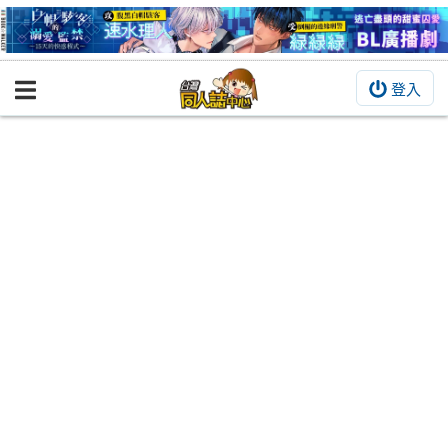
登入
BOOKY書集倉庫
同人作品
同人誌
同人周邊
同人數位作品
活動&消息
同人誌活動
最新消息
同人相關店家
宣傳&交流