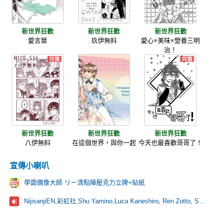
新世界狂歡
新世界狂歡
新世界狂歡
愛言葉
玖伊無料
愛心×美味×營養三明
治！
新世界狂歡
新世界狂歡
新世界狂歡
八伊無料
在這個世界，與你一起
今天也最喜歡哥哥了！
宣傳小喇叭
學園偶像大師 リー清點陣壓克力立牌+貼紙
NijisanjiEN,彩虹社,Shu Yamino,Luca Kaneshiro, Ren Zotto, Sonny Brisko, NOVA, にじさんじ