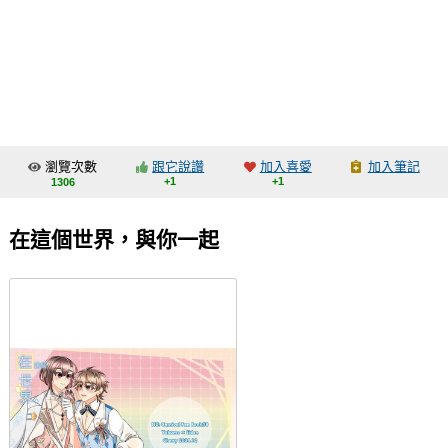
同人社團
工作委託
同人宣傳看板
繪圖藝廊
瀏覽次數
跟它說讚
加入喜愛
加入筆記
交流中心
+1
+1
1306
攤位轉讓區
在這個世界，與你一起
會員功能選單
會員中心
註冊會員
登入