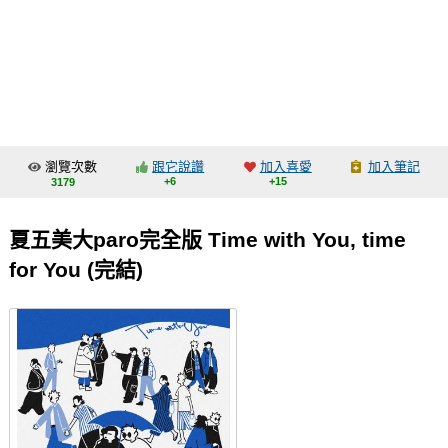
同人社團
工作委託
同人宣傳看板
繪圖藝廊
瀏覽次數
跟它說讚
加入喜愛
加入筆記
交流中心
+6
+15
3179
攤位轉讓區
夏五美大paro完全版 Time with You, time
會員功能選單
for You (完結)
會員中心
註冊會員
登入