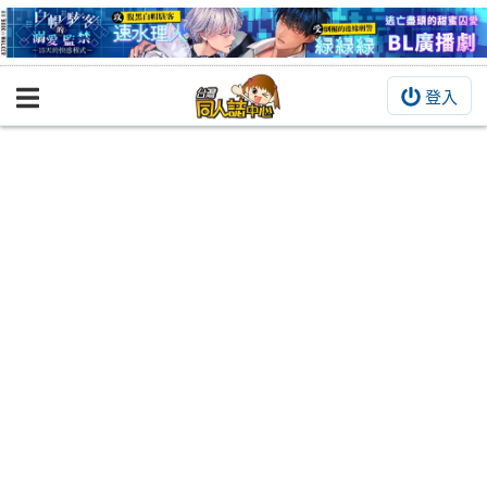
登入
BOOKY書集倉庫
同人作品
同人誌
同人周邊
同人數位作品
活動&消息
同人誌活動
最新消息
同人相關店家
宣傳&交流