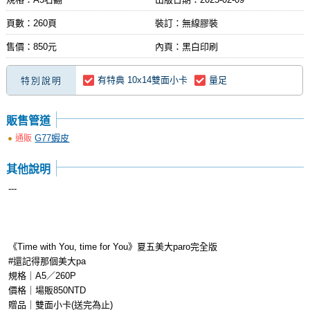
頁數：260頁
裝訂：無線膠裝
售價：850元
內頁：黑白印刷
有特典 10x14雙面小卡
量足
特別說明
販售管道
G77蝦皮
通販
其他說明
---
《Time with You, time for You》夏五美大paro完全版
#還記得那個美大pa
規格｜A5／260P
價格｜場販850NTD
贈品｜雙面小卡(送完為止)