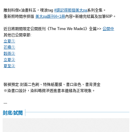
雕刻科傑x油畫科五，噗浪tag
#還記得那個美大pa
系列全集。
重新照時間序排版
美大pa既刊4+1冊
內容+新繪完結篇及加筆60P。
近日將期間限定公開既刊《The Time We Made1》全篇>>
公開中
其他已公開章節:
立夏①
芒種①
穀雨②
立夏②
夏至②
裝禎預定:封面二色刷、特殊紙覆膜、書口染色、書背燙金
※染書口設計，染料略微滲透進書本邊緣為正常現象。
---
封底/試閱