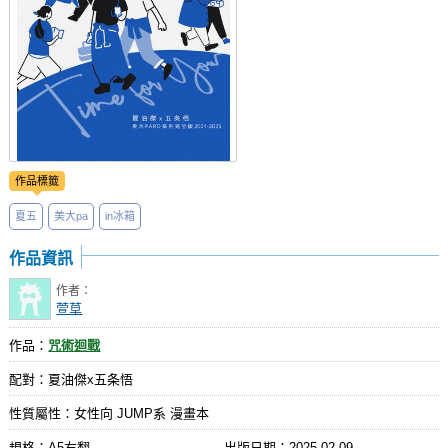
作品標籤
夏五
美大pa
in冰箱
作品資訊
作者：
萱草
作品：
咒術迴戰
配對：夏油傑x五条悟
性質屬性：女性向 JUMP系 漫畫本
規格：A5右翻
出版日期：
2025-02-09