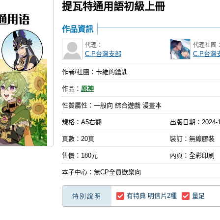
提瓦特通用語初級上冊
作品資訊
代理：
代理社團
C.P台灣支部
C.P台灣
作者/社團：卡維的鑰匙
作品：
原神
性質屬性：一般向 綜合遊戲 漫畫本
規格：A5右翻
出版日期：
2024-
頁數：20頁
裝訂：無線膠裝
售價：180元
內頁：全彩印刷
本子中心：無CP全員歡樂向
有特典 明信片2種
量足
特別說明