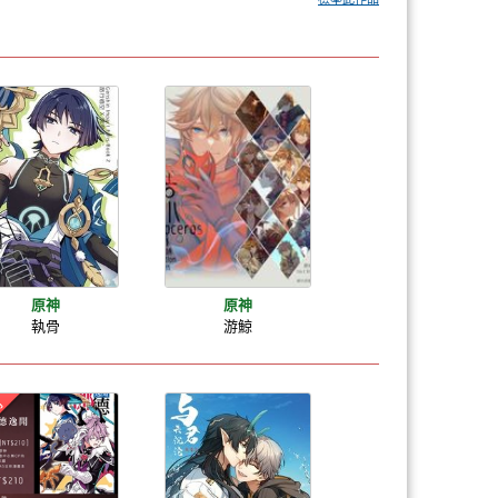
原神
原神
執骨
游鯨