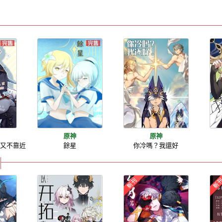
原神
原神
卻又不靠近
餘星
你冷嗎？我還好