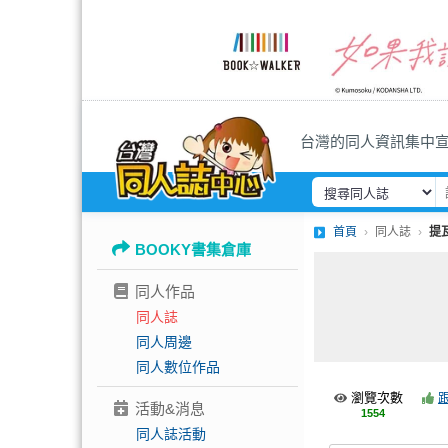
台灣的同人資訊集中
首頁
同人誌
提
BOOKY書集倉庫
同人作品
同人誌
同人周邊
同人數位作品
瀏覽次數
活動&消息
1554
同人誌活動