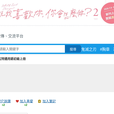
宣傳、交流平台
鬼滅之刃
#胸章
搜尋
瓦特通用語初級上冊
跟它說讚
加入喜愛
加入筆記
+2
+2