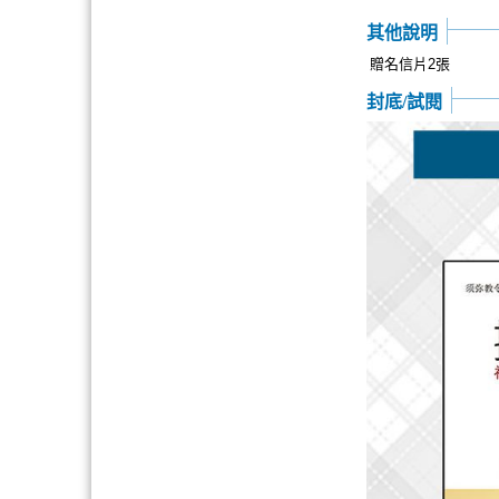
其他說明
贈名信片2張
封底/試閱