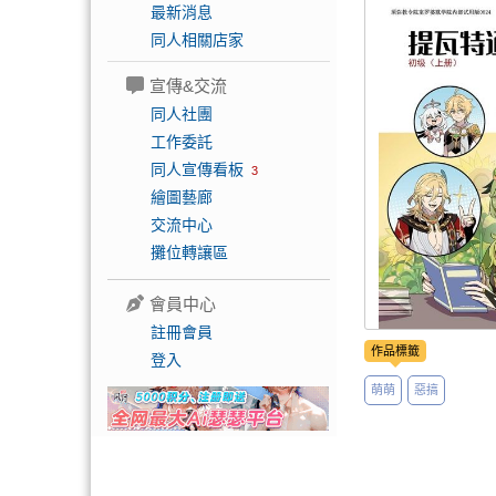
最新消息
同人相關店家
宣傳&交流
同人社團
工作委託
同人宣傳看板
3
繪圖藝廊
交流中心
攤位轉讓區
會員中心
註冊會員
作品標籤
登入
萌萌
惡搞