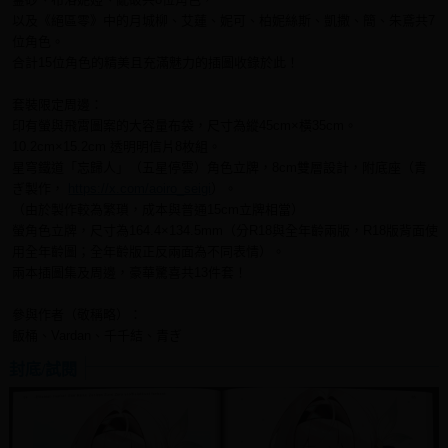
以及《絕區零》中的月城柳、艾蓮、妮可、柏妮絲斯、凱撒、簡、朱鳶共7
位角色。
合計15位角色的精美且充滿魅力的插圖收錄於此！
套裝限定周邊：
印有螢與飛霄圖案的大容量布袋，尺寸為縱45cm×橫35cm。
10.2cm×15.2cm 透明明信片8枚組。
星穹鐵道「忘歸人」（五星停雲）角色立牌，8cm雙層設計，附底座（青
ぎ製作，
https://x.com/aoiro_seigi
）。
（由於製作較為繁瑣，成本與普通15cm立牌相當）
螢角色立牌，尺寸為164.4×134.5mm（分R18與全年齡兩版，R18版背面使
用全年齡圖；全年齡版正反兩面為不同表情）。
兩本插圖集及周邊，豪華驚喜共13件套！
參與作者（敬稱略）：
飯桶、Vardan、千千結、青ぎ
封底/試閱