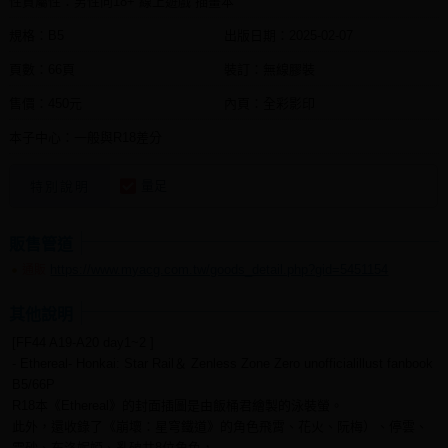
性質屬性：男性向18+ 線上遊戲 插畫本
規格：B5
出版日期：
2025-02-07
頁數：66頁
裝訂：無線膠裝
售價：450元
內頁：全彩影印
本子中心：一般與R18差分
量足
特別說明
販售管道
https://www.myacg.com.tw/goods_detail.php?gid=5451154
通販
其他說明
[FF44 A19-A20 day1~2 ]
- Ethereal- Honkai: Star Rail＆ Zenless Zone Zero unofficialillust fanbook
B5/66P
R18本《Ethereal》的封面插圖是由飯桶君繪製的泳裝螢。
此外，還收錄了《崩壞：星穹鐵道》的角色飛霄、花火、阮梅）、停雲、
霊砂、布洛妮婭、亂破共8位角色，