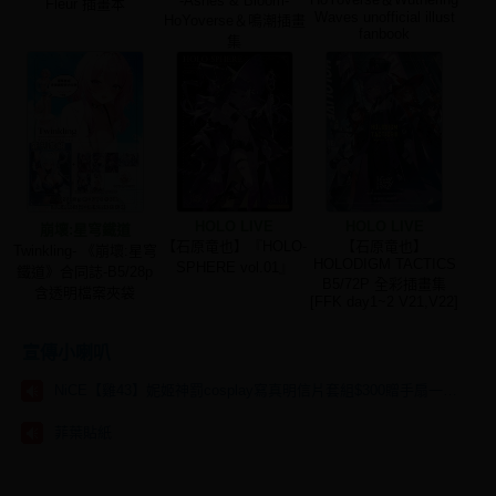
-Ashes & Bloom-
Fleur 插畫本
Waves unofficial illust
HoYoverse＆鳴潮插畫
fanbook
集
HOLO LIVE
HOLO LIVE
崩壞:星穹鐵道
【石原竜也】『HOLO-
【石原竜也】
Twinkling- 《崩壞:星穹
HOLODIGM TACTICS
SPHERE vol.01』
鐵道》合同誌-B5/28p
B5/72P 全彩插畫集
含透明檔案夾袋
[FFK day1~2 V21,V22]
宣傳小喇叭
NiCE【雞43】妮姬神罰cosplay寫真明信片套組$300贈手扇一把🩷
菲葉貼紙