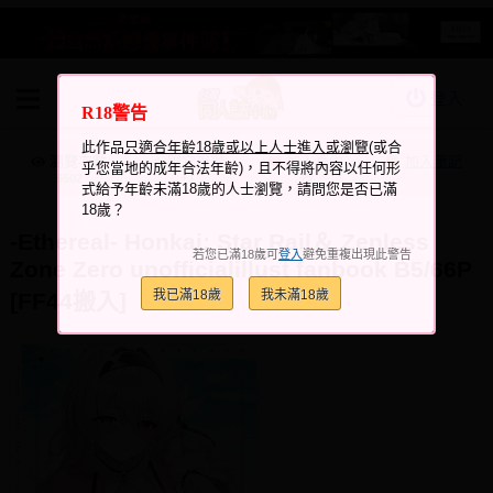
登入
R18警告
BOOKY書集倉庫
此作品
只適合年齡18歲或以上人士進入或瀏覽
(或合
同人作品
瀏覽次數
跟它說讚
加入喜愛
加入筆記
乎您當地的成年合法年齡)，且不得將內容以任何形
+3
+5
6502
式給予年齡未滿18歲的人士瀏覽，請問您是否已滿
同人誌
18歲？
同人周邊
-Ethereal- Honkai: Star Rail＆ Zenless
若您已滿18歲可
登入
避免重複出現此警告
Zone Zero unofficialillust fanbook B5/66P
同人數位作品
我已滿18歲
我未滿18歲
[FF44搬入]
活動&消息
同人誌活動
最新消息
同人相關店家
宣傳&交流