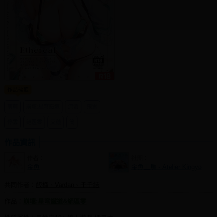
同人社團
工作委託
同人宣傳看板
繪圖藝廊
交流中心
作品標籤
攤位轉讓區
萌萌
崩壞:星穹鐵道
流螢
飛霄
會員功能選單
停雲
絕區零
艾蓮
簡
會員中心
作品資訊
註冊會員
作者：
社團：
金魚
金魚工房 - Atelier Kingyo
登入
共同作者：
飯桶、Vardan、千千結
作品：
崩壞:星穹鐵道&絕區零