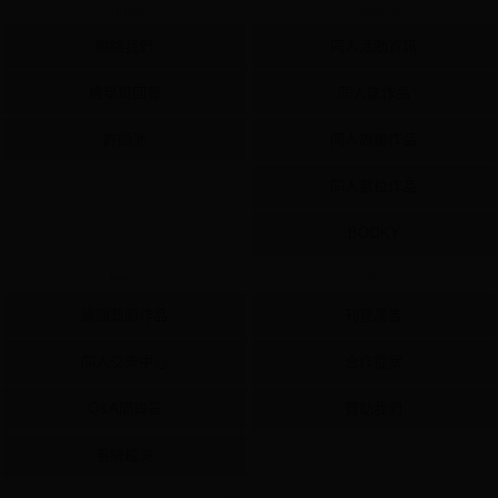
Contact
Content
聯絡我們
同人活動資訊
檢舉與回報
同人誌作品
許願池
同人周邊作品
同人數位作品
BOOKY
Help
Ad
繪圖藝廊作品
刊登廣告
同人交流中心
合作提案
Q&A問與答
贊助我們
系統檢測