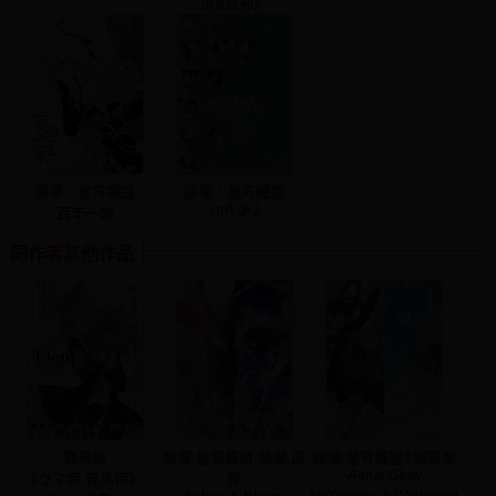
道&原神》
崩壞：星穹鐵道
崩壞：星穹鐵道
strrkgk2
百年一醉
同作者其他作品
賽馬娘
崩壞:星穹鐵道,鳴潮,原
崩壞:星穹鐵道&絕區零
-Aerial Glow-
《ウマ娘 賽馬娘》-
神
HoYoverse＆Wuthering