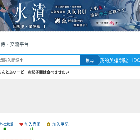
宣傳、交流平台
ID
我的英雄學院
搜尋
らんとふぃーど 赤茄子茜は食べさせたい
跟它說讚
加入喜愛
加入筆記
+0
+1