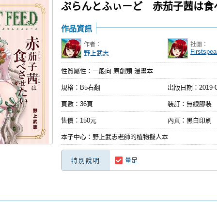
ぷらんとふぃーど 赤茄子茜は食
作品資訊
作者：
社團：
Firstspea
野上武志
性質屬性：一般向 原創類 漫畫本
規格：B5右翻
出版日期：
2019-
頁數：36頁
裝訂：無線膠裝
售價：150元
內頁：黑白印刷
本子中心：野上武志老師的植物擬人本
量足
特別說明