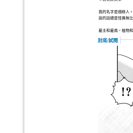
我的名字是畑綠人。
說的話總是怪異無
雇主和雇員，植物
封底/試閱