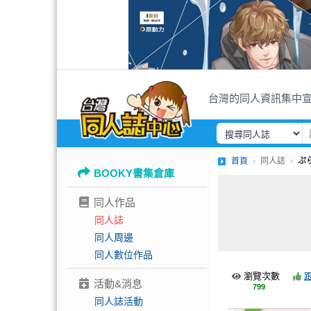
台灣的同人資訊集中
首頁
同人誌
ぷ
BOOKY書集倉庫
同人作品
同人誌
同人周邊
同人數位作品
瀏覽次數
活動&消息
799
同人誌活動