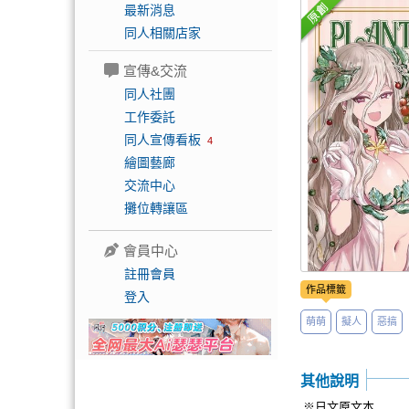
最新消息
同人相關店家
宣傳&交流
同人社團
工作委託
同人宣傳看板
4
繪圖藝廊
交流中心
攤位轉讓區
會員中心
註冊會員
作品標籤
登入
萌萌
擬人
惡搞
其他說明
※日文原文本