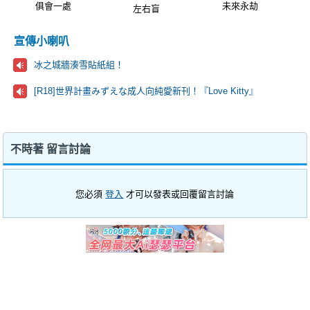
俱會一處
未來永劫
左右盲
宣傳小喇叭
冰之城牆湊雪貼紙組！
[R18]世界計畫みずえな成人向純愛新刊！『Love Kitty』
不時著 留言討論
您必須
登入
才可以發表或回覆留言討論