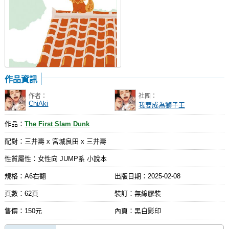
作品資訊
作者：
社團：
ChiAki
我要成為獅子王
作品：
The First Slam Dunk
配對：三井壽 x 宮城良田 x 三井壽
性質屬性：女性向 JUMP系 小說本
規格：A6右翻
出版日期：
2025-02-08
頁數：62頁
裝訂：無線膠裝
售價：150元
內頁：黑白影印