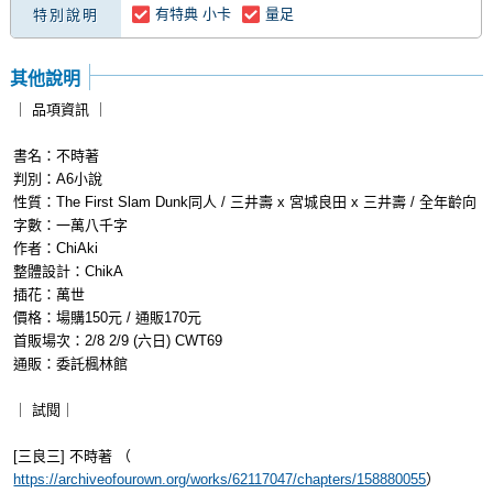
有特典 小卡
量足
特別說明
其他說明
｜ 品項資訊 ｜
書名：不時著
判別：A6小說
性質：The First Slam Dunk同人 / 三井壽 x 宮城良田 x 三井壽 / 全年齡向
字數：一萬八千字
作者：ChiAki
整體設計：ChikA
插花：萬世
價格：場購150元 / 通販170元
首販場次：2/8 2/9 (六日) CWT69
通販：委託楓林館
｜ 試閱｜
[三良三] 不時著 （
https://archiveofourown.org/works/62117047/chapters/158880055
）