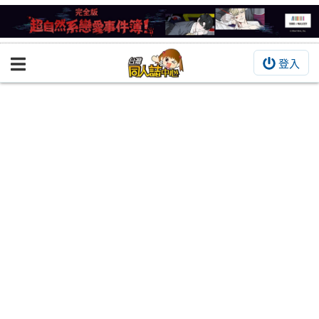
登入
BOOKY書集倉庫
同人作品
同人誌
同人周邊
同人數位作品
活動&消息
同人誌活動
最新消息
同人相關店家
宣傳&交流