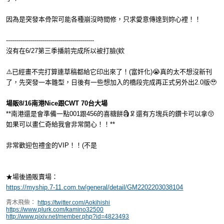
因為是突發本骨架可能各種崩沒時間修，只求愛意傳達到妳心裡！！
--------------------------------------------
沒有在6/27第三季播前完成所以被打臉(欸
⚠️已經畫不完打算連草稿都給它印出來了！(富奸化)😭真的太不想沒新刊
了，先突發一本雛型，日後有一些想加入的橋段完成再正式另外出2.0版🥹
場販8/16南港Nice跟CWT 70台大場
**南港還是會準備一點001跟456的喜糖餅🗿🦑還有方塊兵的鑽卡可以拿😚
如果可以畫仁奇給我會非常開心！！**
非常歡迎包禮金的VIP！！(不是
★場後通販賣場：
https://myship.7-11.com.tw/general/detail/GM2202203038104
青木飛柴：
https://twitter.com/Aokihishi
https://www.plurk.com/kamino32500
http://www.pixiv.net/member.php?id=4823493