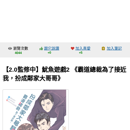
同人社團
工作委託
同人宣傳看板
繪圖藝廊
瀏覽次數
跟它說讚
加入喜愛
加入筆記
交流中心
+0
+5
4044
攤位轉讓區
【2.0監修中】魷魚遊戲2 《霸道總裁為了接近
會員功能選單
我，扮成鄰家大哥哥》
會員中心
註冊會員
登入