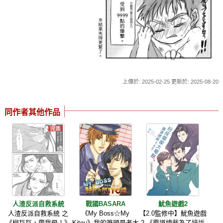
上傳於: 2025-02-25 更新於: 2025-08-20
同作者其他作品
人渣反派自救系統
戰國BASARA
魷魚遊戲2
人渣反派自救系統 之
《My Boss☆My
【2.0監修中】魷魚遊戲
《柳巨巨，帶我飛！》
Kitou》我的筆頭是老大
2 《霸道總裁為了接近