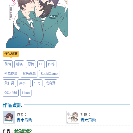
作品標籤
萌萌
糟糕
惡搞
BL
四格
形象崩壞
魷魚遊戲
SquidGame
黃仁昊
吳寧一
仁奇
成奇勳
001x456
inhun
作品資訊
作者：
社團：
青木飛柴
青木飛柴
作品：
魷魚遊戲2