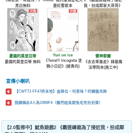
黑白無料
蒼紅警匪本
我，扮成鄰家大哥哥》
Yuri on ice
憂國的莫里亞蒂
雷神索爾
《Terra!!! Incognita 塗
憂國的莫里亞蒂 無料
《去去笨蛋走》錘基魔
鴉小日記》(披勇向)
法學院本(施工中)
宣傳小喇叭
【CWT73 FF47終末地】盒移位，何意味？的轉盤吊飾
我願稱此4人為1999F4（雖然組長跟兔毛性別另算）
【2.0監修中】魷魚遊戲2 《霸道總裁為了接近我，扮成鄰