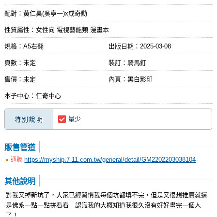
配對：黃仁昊(吳寧一)x成奇勳
性質屬性：女性向 電視藝能類 漫畫本
規格：A5右翻
出版日期：
2025-03-08
頁數：未定
裝訂：騎馬釘
售價：未定
內頁：黑白影印
本子中心：仁奇中心
量少
特別說明
販售管道
https://myship.7-11.com.tw/general/detail/GM2202203038104
通販
其他說明
對我又掉新坑了，大家已經習慣我每個坑都填不完，但是又很想推廣就還
是佛系一點一點拼看看…認識我的大概知道我很久沒有好好畫完一個人
了！