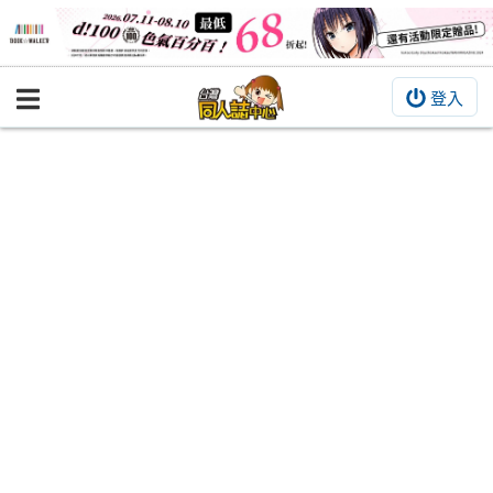
登入
BOOKY書集倉庫
同人作品
同人誌
同人周邊
同人數位作品
活動&消息
同人誌活動
最新消息
同人相關店家
宣傳&交流