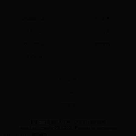
Help
Ad
繪圖藝廊作品
刊登廣告
同人交流中心
合作提案
Q&A問與答
贊助我們
系統檢測
Mobile
Android版
iOS版
結帳精靈
提供同好宣傳同人作品、交流或討論的服務
www.doujin.com.tw 2011-2026, Powered by wsmwason
首頁
同人誌
極樂職場