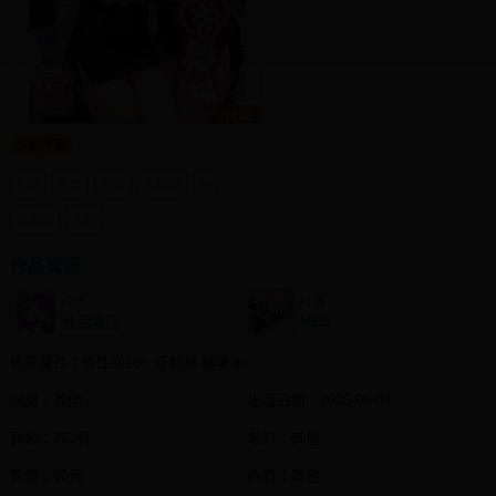
同人社團
工作委託
同人宣傳看板
作品標籤
繪圖藝廊
R18
中出
內射
上班族
AI
交流中心
背後位
大奶
攤位轉讓區
作品資訊
會員功能選單
作者：
社團：
會員中心
siino
柿沼紫乃
註冊會員
性質屬性：男性向18+ 原創類 插畫本
登入
規格：其他
出版日期：
2025-06-03
頁數：223頁
裝訂：其他
售價：50元
內頁：其他