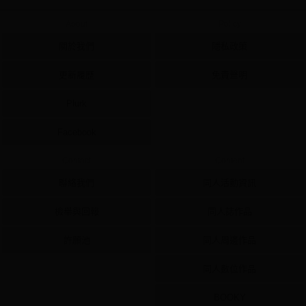
About
Policy
關於我們
隱私政策
更新履歷
免責聲明
Plurk
Facebook
Contact
Content
聯絡我們
同人活動資訊
檢舉與回報
同人誌作品
許願池
同人周邊作品
同人數位作品
BOOKY