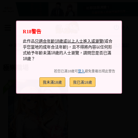
登入
R18警告
BOOKY書集倉庫
此作品
只適合年齡18歲或以上人士進入或瀏覽
(或合
同人作品
瀏覽次數
跟它說讚
加入喜愛
加入筆記
乎您當地的成年合法年齡)，且不得將內容以任何形
+1
+4
2012
式給予年齡未滿18歲的人士瀏覽，請問您是否已滿
同人誌
18歲？
同人周邊
極樂職場
若您已滿18歲可
登入
避免重複出現此警告
同人數位作品
我未滿18歲
我已滿18歲
活動&消息
同人誌活動
最新消息
同人相關店家
宣傳&交流