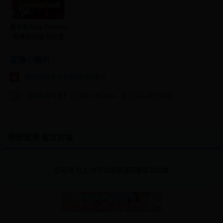
義呆利Axis Powers
俄羅斯的後宮計畫
宣傳小喇叭
我大米蘇還可以再戰300舞台
【精靈寶可夢】三地鼠三明治🥪 - 手工點心模型吊飾
極樂職場 留言討論
您必須
登入
才可以發表或回覆留言討論