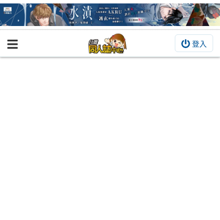
登入
BOOKY書集倉庫
同人作品
同人誌
同人周邊
同人數位作品
活動&消息
同人誌活動
最新消息
同人相關店家
宣傳&交流