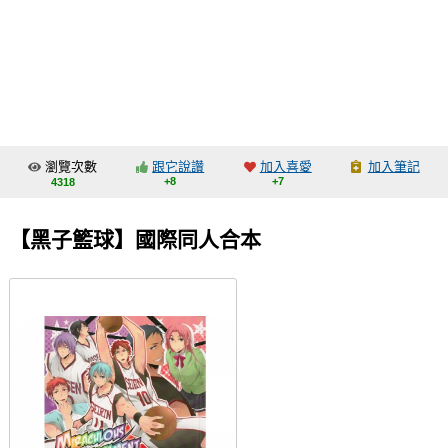
同人社團
工作委託
同人宣傳看板
繪圖藝廊
瀏覽次數
跟它說讚
加入喜愛
加入筆記
交流中心
+8
+7
4318
攤位轉讓區
【黑子籃球】國際同人合本
會員功能選單
會員中心
註冊會員
登入