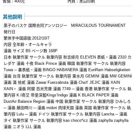
售價：400元
內頁：黑白印刷
其他說明
黒子のバスケ 国際合同アンソロジー MIRACULOUS TOURNAMENT
発行日
繁体字中国語版:2012/10/7
内容 全年齢・オールキャラ
漫画 サイズ B5 ページ数 168P
日本 執筆作家 サークル 執筆内容 秋吉緋月 ELEVEN 表紙・漫画 2310 カ
レダケ 漫画 十夜 Black Prince 漫画 韓国 執筆作家 サークル 執筆内容
Tuwa ─ 裏表紙・漫画 BINGO HABANERA 漫画 EunRam Habseligkeiten
漫画 台湾 執筆作家 サークル 執筆内容 東水月 GEMINI 漫画 MW GEMINI
漫画 滿 拾貳 漫画 Zawar Fuerzabruta 漫画 ChaY JEJIC 漫画 XAIN
XAIN。 漫画 阿貘 百米荒唐 漫画 7749 ─ 漫画 香港 執筆作家 サークル 執
筆内容 K.I奇艾 帝皇深藍Kings’Indigo 漫画 K BLACK PAPER 漫画
DustAir Balance Region 漫画 中国 執筆作家 サークル 執筆内容 ひみしろ
─ 漫画 藤田時川 ─ 漫画 midori 肉球天国 漫画 英国 執筆作家 サークル 執
筆内容 Lulu ─ 漫画 ドイツ 執筆作家 サークル 執筆内容 Lancha ─ 漫画
タイ 執筆作家 サークル 執筆内容 kao choco*icz 漫画 zaphylla zaphylla
漫画 ニオラ LLL 漫画