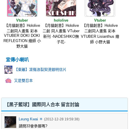
Vtuber
hololive
Vtuber
【月貓創意】Hololive
【月貓創意】Hololive
【月貓創意】Hololive
二創同人畫集 彩本
二創 同人畫集 VTuber
二創同人畫集 彩本
VTUBER DOKI DOKI
新刊 -NADESHIKO撫
VTUBER Lisianthus 繪
REFLEGTION 繪師 小
子花-
師 小野大貓
野大貓
宣傳小喇叭
【東離】凜殤浪裂契燙銀明信片
又是雙忍本
【黑子籃球】國際同人合本 留言討論
Leung Kwai ＊
(2012-12-28 19:59:38)
請問33會參展嗎?