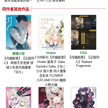
那天沒能帶走的狗。
[CWTT13] 赤黑無料
同作者其他作品
Vtuber
FGO
排球少年
C108新刊【月貓創意】
【月貓創意】【正經同
【月貓創意】【正經同
Vtuber 鯊魚子 Saba
人】Radiant
人】 時雨不沢老師 排
Fragments
Sameko Saba さめこ
球少年黑月插畫集
さば 個人勢 同人畫集
「切々」
全彩本 FLOWER
,CAT,AND FISH 繪師
小野大貓