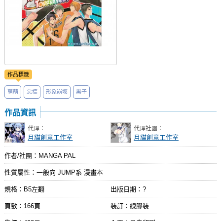
作品標籤
萌萌
惡搞
形象崩壞
黑子
作品資訊
代理：
代理社團：
月貓創意工作室
月貓創意工作室
作者/社團：MANGA PAL
性質屬性：一般向 JUMP系 漫畫本
規格：B5左翻
出版日期：
?
頁數：166頁
裝訂：線膠裝