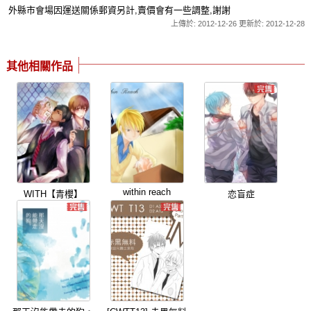
外縣市會場因運送關係郵資另計,賣價會有一些調整,謝謝
上傳於: 2012-12-26 更新於: 2012-12-28
其他相關作品
within reach
WITH【青櫻】
恋盲症