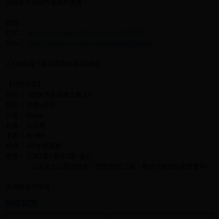
因背景不同個性會略有差異。
試閱
CXC：
https://cxc.today/zh/@moya/work/35772
Pixiv：
https://www.pixiv.net/novel/series/13912405
((下面的電子書試閱為每章前3頁))
【刊物資訊】
刊名 │《退休勇者與轉生魔王》
配對 │ 崑西x伊得
作者 │ Moya
封面 │ 九日曦
字數 │ 約4萬8
規格 │ A5/右翻直排
收錄 │ 正文5章+番外2篇+後記
（正文全文公開已結束，現開放到2.5章，番外只收錄在實體書中）
內頁排版可參考 ↓
封底/試閱