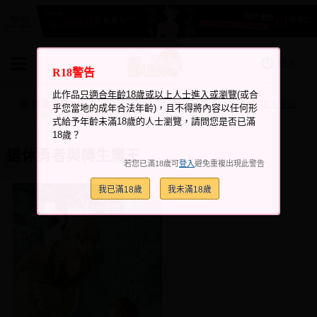
登入
R18警告
BOOKY書集倉庫
此作品
只適合年齡18歲或以上人士進入或瀏覽
(或合
同人作品
瀏覽次數
跟它說讚
加入喜愛
加入筆記
乎您當地的成年合法年齡)，且不得將內容以任何形
+3
+9
1198
式給予年齡未滿18歲的人士瀏覽，請問您是否已滿
同人誌
18歲？
同人周邊
退休勇者與轉生魔王
若您已滿18歲可
登入
避免重複出現此警告
同人數位作品
我已滿18歲
我未滿18歲
活動&消息
同人誌活動
最新消息
同人相關店家
宣傳&交流