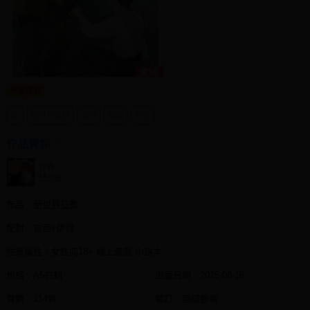
同人社團
工作委託
同人宣傳看板
作品標籤
繪圖藝廊
BL
新世界狂歡
崑伊
崑西
伊得
交流中心
攤位轉讓區
作品資訊
作者：
會員功能選單
Moya
會員中心
作品：
新世界狂歡
註冊會員
配對：崑西x伊得
登入
性質屬性：女性向18+ 線上遊戲 小說本
規格：A5右翻
出版日期：
2025-08-16
頁數：114頁
裝訂：無線膠裝