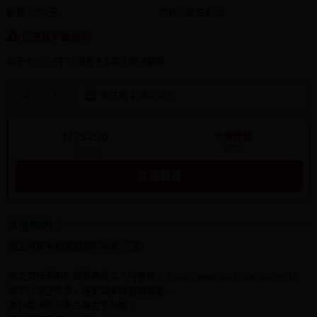
售價：330元
內頁：黑白影印
已完售不會加印
本子中心：#平行世界 #大崑小伊 #瑟瑟
有特典 封面明信片
特別說明
NT$290
低實體書
12%
電子書
立即購買
其他說明
魔王與勇者相愛相殺的故事(不是)
總之是把當初的靈感寫成文，可參見：
https://www.plurk.com/p/phvrd7
為平行架空世界，僅造型參照遊戲設定。
本作劇情與活動主線完全無關。