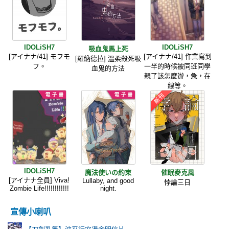
IDOLiSH7
IDOLiSH7
吸血鬼馬上死
[アイナナ/41] モフモ
[アイナナ/41] 作業寫到
[羅納德拉] 溫柔殺死吸
フ。
一半的時候被同班同學
血鬼的方法
親了該怎麼辦，急，在
線等。
IDOLiSH7
魔法使いの約束
催眠麥克風
[アイナナ全員] Viva!
Lullaby, and good
悖論三日
Zombie Life!!!!!!!!!!!!
night.
宣傳小喇叭