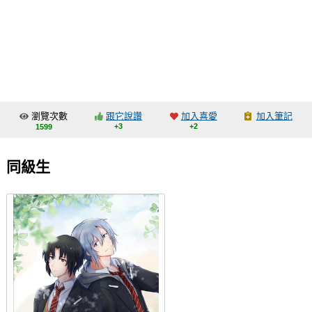
同人社團
工作委託
同人宣傳看板
繪圖藝廊
瀏覽次數
跟它說讚
加入喜愛
加入筆記
交流中心
+3
+2
1599
攤位轉讓區
同級生
會員功能選單
會員中心
註冊會員
登入