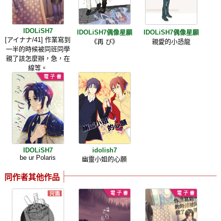
IDOLiSH7
IDOLiSH7偶像星願
IDOLiSH7偶像星願
[アイナナ/41] 作業寫到
《再 び》
親愛的小恐龍
一半的時候被同班同學
親了該怎麼辦，急，在
線等。
IDOLiSH7
idolish7
be ur Polaris
幽靈小姐的心願
同作者其他作品