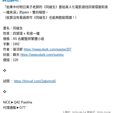
「如果中村明日美子老師的《同級生》要拍真人化電影請找四葉環跟和泉
一織來演」的paro。雙向暗戀。
（就算沒有看過原作《同級生》也能夠輕鬆閱讀！）
書名：同級生
性質：四葉環 x 和泉一織
規格：A5 右翻豎排繁體小說
字數：1W2
作者：復活節
https://www.plurk.com/easter207
封面：蘇米
https://www.plurk.com/sumiru
價錢：120
❖
試閱：
https://tinyurl.com/2abxtmq5
❖
NiCE►Q42 Paskha
代理通販►G77
上傳於: 2025-08-14 更新於: 2025-10-06