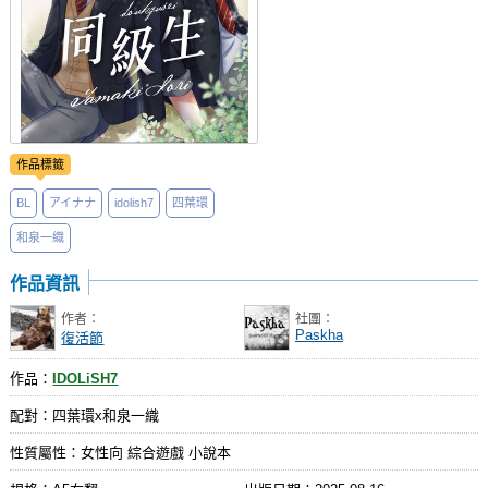
作品標籤
BL
アイナナ
idolish7
四葉環
和泉一織
作品資訊
作者：
社團：
Paskha
復活節
作品：
IDOLiSH7
配對：四葉環x和泉一織
性質屬性：女性向 綜合遊戲 小說本