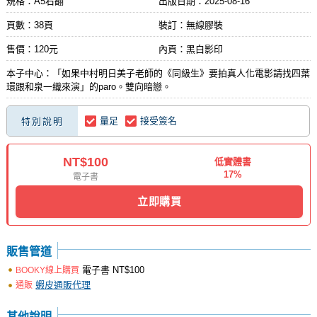
規格：A5右翻
出版日期：
2025-08-16
頁數：38頁
裝訂：無線膠裝
售價：120元
內頁：黑白影印
本子中心：「如果中村明日美子老師的《同級生》要拍真人化電影請找四葉
環跟和泉一織來演」的paro。雙向暗戀。
量足
接受簽名
特別說明
NT$100
低實體書
17%
電子書
立即購買
販售管道
電子書
NT$100
BOOKY線上購買
蝦皮通販代理
通販
其他說明