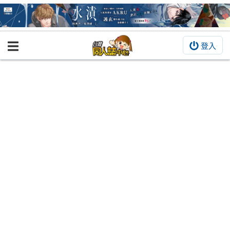
登入
BOOKY書集倉庫
同人作品
同人誌
同人周邊
同人數位作品
活動&消息
同人誌活動
最新消息
同人相關店家
宣傳&交流