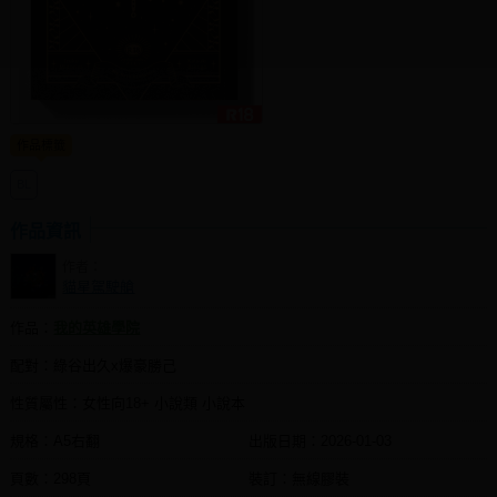
同人社團
工作委託
同人宣傳看板
作品標籤
繪圖藝廊
BL
交流中心
攤位轉讓區
作品資訊
作者：
會員功能選單
貓星駕駛艙
會員中心
作品：
我的英雄學院
註冊會員
配對：綠谷出久x爆豪勝己
登入
性質屬性：女性向18+ 小說類 小說本
規格：A5右翻
出版日期：
2026-01-03
頁數：298頁
裝訂：無線膠裝