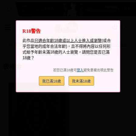
登入
R18警告
BOOKY書集倉庫
此作品
只適合年齡18歲或以上人士進入或瀏覽
(或合
同人作品
瀏覽次數
跟它說讚
加入喜愛
加入筆記
乎您當地的成年合法年齡)，且不得將內容以任何形
+3
+1
204
式給予年齡未滿18歲的人士瀏覽，請問您是否已滿
同人誌
18歲？
同人周邊
表裡金
若您已滿18歲可
登入
避免重複出現此警告
同人數位作品
我已滿18歲
我未滿18歲
活動&消息
同人誌活動
最新消息
同人相關店家
宣傳&交流