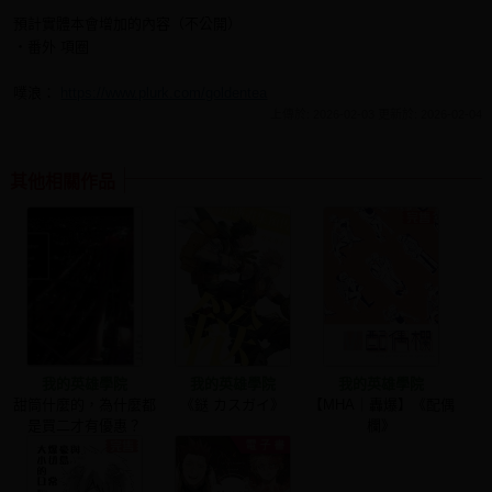
預計實體本會增加的內容（不公開）
・番外 項圈
噗浪：
https://www.plurk.com/goldentea
上傳於: 2026-02-03 更新於: 2026-02-04
其他相關作品
我的英雄學院
我的英雄學院
我的英雄學院
甜筒什麼的，為什麼都
《鎹 カスガイ》
【MHA｜轟爆】《配偶
是買二才有優惠？
欄》