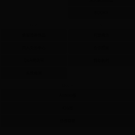
同人數位作品
BOOKY
Help
Ad
繪圖藝廊作品
刊登廣告
同人交流中心
合作提案
Q&A問與答
贊助我們
系統檢測
Mobile
Android版
iOS版
結帳精靈