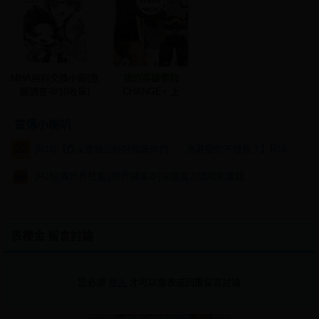
MHA無料交換小報(意
我的英雄學院
願調查-8/10收單)
CHANGE+ 上
宣傳小喇叭
[R18]【💍🍙是我沒好好保護你們……為甚麼你不怪我？】R18乙棘《Poker Face》* 含本篇劇情
[R18][異世界社畜][原作補車本]深度魔力調和術實踐
表裡金 留言討論
您必須
登入
才可以發表或回覆留言討論