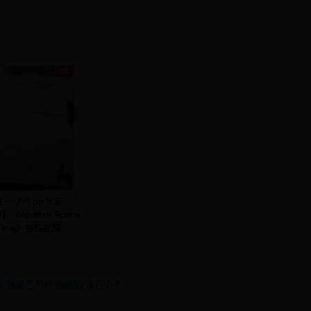
ーリ!!! on ICE
】《Another Space
Time》無料試閱
品! 搖尾巴吊飾/貼紙組/燙色小卡