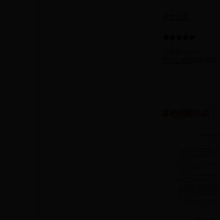
全文公開
◆◆◆◆◆
這裡是HARU~
刊物心得單
歡迎填寫(ˊω
其他相關作品