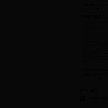
Vtuber
【Kugamark】Uma
paro
同作者其他作品
家庭教師HITMAN R
【家教】山獄短文[C
料]
宣傳小喇叭
NiCE新刊-原創