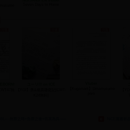
NIJISANJI EN Vtuber
Seven Days to Home
musume
Vtuber
EBORN!
ユーリ!!! on ICE
ユ
【Kugamark】Umamusume
WT47無
【YOI】勇&維高雄遊記[CWT-
【YOI
paro
K24無料]
BL----無罪之時+負罪之後+信其為真------
NiCE魔審新