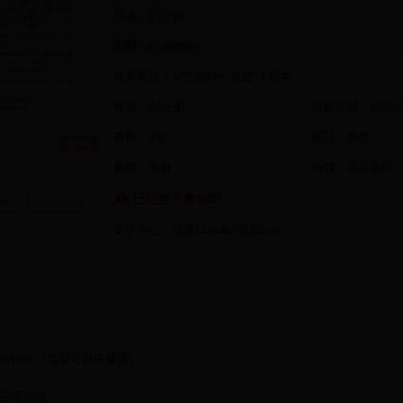
作品：
Vtuber
配對：Kugamark
性質屬性：女性向18+ 其他 小說本
規格：A5左翻
出版日期：
2026-
頁數：4頁
裝訂：其他
售價：免費
內頁：黑白影印
已完售不會加印
mark
NIJISANJI
本子中心：校護Claude×教師Leo
 Kugamark（攻受可自由解釋）
性描寫注意