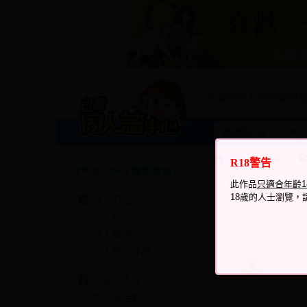
台灣的同人資訊集中
首頁
同人誌
【C
R18警告
BOOKY書集倉庫
瀏覽次數
此作品
只適合年齡
326
18歲的人士瀏覽，
同人作品
同人誌
同人周邊
同人數位作品
活動&消息
同人誌活動