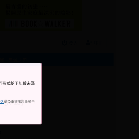
登入
註冊
戰
鬼滅之刃
何形式給予年齡未滿
rt［R-18］
登入
避免重複出現此警告
e