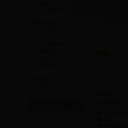
最新消息
同人相關店家
宣傳&交流
同人社團
工作委託
同人宣傳看板
4
繪圖藝廊
作品標籤
交流中心
BL
clawleo
kuga
攤位轉讓區
Neo-Porte
會員中心
註冊會員
登入
其他說明
2/21 認親無料
配對｜Clawleo /
字數｜2.2k
內容｜學校paro，