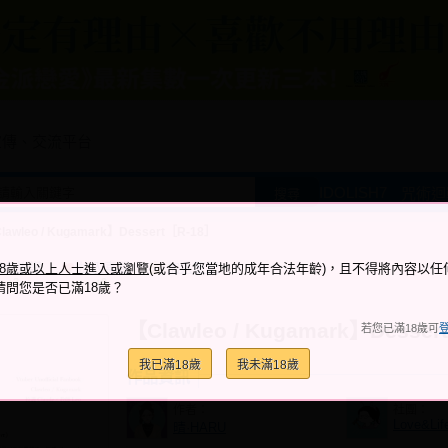
宣傳、交流平台
IDOLISH7
咒術迴
搜尋
lawleo / Kugamark】Dessert［R-18］
跟它說讚
加入喜愛
加入筆記
18歲或以上人士進入或瀏覽
(或合乎您當地的成年合法年齡)，且不得將內容以任
+3
+0
請問您是否已滿18歲？
【Clawleo / Kugamark】Desse
若您已滿18歲可
我已滿18歲
我未滿18歲
作品資訊
作者：
社團：
Love&Lif
晴·HARU