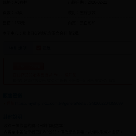
規格：A5右翻
出版日期：
2026-02-21
頁數：50頁
裝訂：無線膠裝
售價：150元
內頁：黑白影印
本子中心：勝出日8/9號紀念圖文合刊 第2彈
量足
特別說明
作品上架通知
在此作品開始販售後以 Email 通知您
僅通知建議作者委託 BOOKY 販售 不保證一定可由 BOOKY 購買
販售管道
https://myship.7-11.com.tw/general/detail/GM2602204359099
通販
其他說明
收錄三位作者的勝出日創作紀念本！
內容全本各位作者已於8/9公開，僅為紀念意義，故僅收取成本金額。