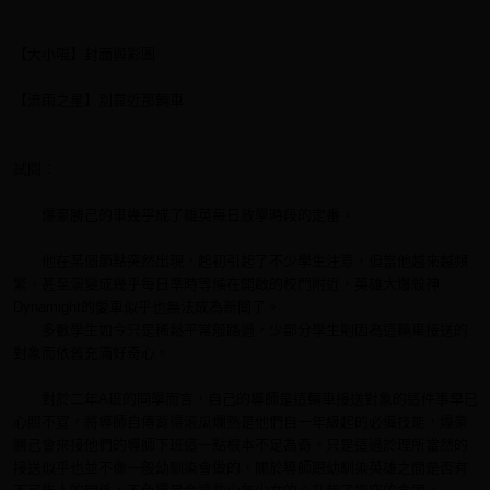
【大小喵】封面與彩圖
【流雨之星】別靠近那輛車
試閱：
爆豪勝己的車幾乎成了雄英每日放學時段的定番。
他在某個節點突然出現，起初引起了不少學生注意，但當他越來越頻
繁，甚至演變成幾乎每日準時等候在開啟的校門附近，英雄大爆殺神
Dynamight的愛車似乎也無法成為新聞了。
多數學生如今只是稀鬆平常般路過，少部分學生則因為這輛車接送的
對象而依舊充滿好奇心。
對於二年A班的同學而言，自己的導師是這輛車接送對象的這件事早已
心照不宣，將導師自傳背得滾瓜爛熟是他們自一年級起的必備技能，爆豪
勝己會來接他們的導師下班這一點根本不足為奇。只是這過於理所當然的
接送似乎也並不像一般幼馴染會做的，關於導師跟幼馴染英雄之間是否有