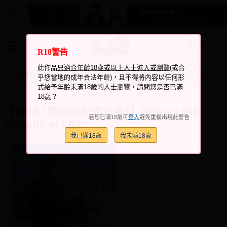
登入
R18警告
BOOKY書集倉庫
此作品
只適合年齡18歲或以上人士進入或瀏覽
(或合
同人作品
瀏覽次數
跟它說讚
加入喜愛
加入筆記
乎您當地的成年合法年齡)，且不得將內容以任何形
+3
+3
508
式給予年齡未滿18歲的人士瀏覽，請問您是否已滿
同人誌
18歲？
同人周邊
【MHA / 勝出89紀念合本2】Glow at the
若您已滿18歲可
登入
避免重複出現此警告
Velocity of Light
同人數位作品
我已滿18歲
我未滿18歲
活動&消息
同人誌活動
最新消息
同人相關店家
宣傳&交流