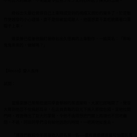
不可告人的關係，不免還是令這些少年少女的心升起了探究的念頭。
綠谷出久最近覺得自己上車時感受到的視線又微妙的變多了，於是動
作便越發的小心謹慎，要不是怕被當成敵人，他還想要不要乾脆戴著口罩
帽子上車。
爆豪勝己從後視鏡盯著綠谷出久怪異的上車動作，一臉莫名：「幹嘛
鬼鬼祟祟的，做賊嗎？」
【Rocco】愛人長伴
試閱：
當爆豪勝己匆匆抵達同學會舉辦的居酒屋時，大家已經喝開了，聲音
大聲到他忍不住摀起耳朵，在店員責難的目光下進入那間包廂。當他拉開
門時，裡面傳出了巨大的掌聲，令他不由得想把門關上再頭也不回地離
開。不過，同班同學們沒有給他逃跑的時間，一把將他扯進去。
「讓我們歡迎今年英雄收入排名第一名──還有連續蟬連最可怕國民男