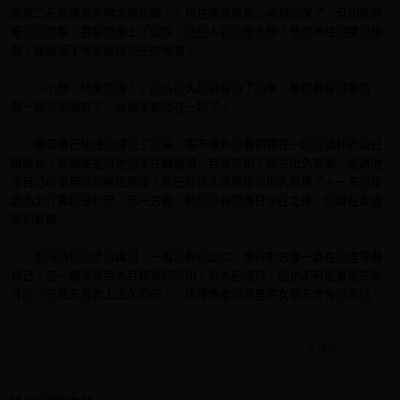
友第二名的爆豪同學大駕光臨！」現在爆豪是真心地想回家了，但切島押
著他的肩膀，甚至還用上了個性。這些人到底是多醉？他忍不住絕望地想
著，難道等下他要處理這些醉鬼嗎？
「小勝！快來這邊！」綠谷出久的聲音傳了過來，雖然聲音很響亮，
但一聽就是喝醉了，每個字都黏在一起了。
爆豪勝己快速地掃視了現場，毫不意外地看到靠在一起碰酒杯的麗日
跟綠谷，那距離近得他忍不住轉過頭。自從交給了綠谷出久裝備，邀請他
來自己的事務所卻被拒絕後，他已經很久沒跟綠谷出久聯絡了。一方面是
因為工作真的很忙碌，另一方面，聽說綠谷跟麗日交往之後，他實在太過
受到震撼。
那個時候他才意識到，一直沒有說出口，覺得對方會一直在那裡等著
自己，是一個多麼巨大且錯誤的認知。但木已成舟，他也不可能會跑去說
什麼『是我先喜歡上出久的吧！』這種像歇斯底里的女朋友才會說的話。
上傳於: 2026-02-20