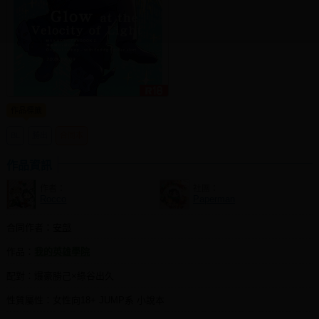
同人社團
工作委託
同人宣傳看板
繪圖藝廊
作品標籤
交流中心
BL
勝出
合同本
攤位轉讓區
作品資訊
會員功能選單
作者：
社團：
Rocco
Paperman
會員中心
註冊會員
合同作者：
安部
作品：
我的英雄學院
登入
配對：爆豪勝己×綠谷出久
性質屬性：女性向18+ JUMP系 小說本