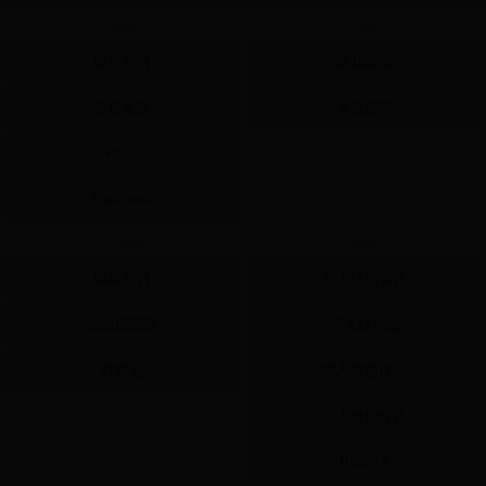
About
Policy
關於我們
隱私政策
更新履歷
免責聲明
Plurk
Facebook
Contact
Content
聯絡我們
同人活動資訊
檢舉與回報
同人誌作品
許願池
同人周邊作品
同人數位作品
BOOKY