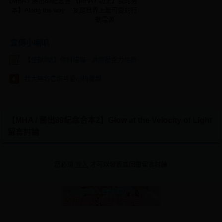
【MHA / 勝出89紀念合
【MHA / 切上】我的男
本】Along the way
友是世界上最可愛的行
動電源
宣傳小喇叭
【怪獸8號】保科貓貓 - 滴膠壓克力吊飾
我大無名者跟可愛小梅蕾爾
【MHA / 勝出89紀念合本2】Glow at the Velocity of Light
留言討論
您必須
登入
才可以發表或回覆留言討論