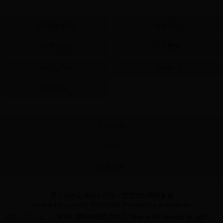
Help
Ad
繪圖藝廊作品
刊登廣告
同人交流中心
合作提案
Q&A問與答
贊助我們
系統檢測
Mobile
Android版
iOS版
結帳精靈
提供同好宣傳同人作品、交流或討論的服務
www.doujin.com.tw 2011-2026, Powered by wsmwason
首頁
同人誌
【MHA / 勝出89紀念合本2】Glow at the Velocity of Light