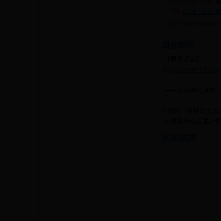
電
BOOKY線上購買
2026 NiCE
場販
https://mysh
通販
其他說明
【更多試閱】
https://waterfall.sl
——在諸神比試中
‼️包含「諸神的比試」
充滿各種私設跟詮
封底/試閱