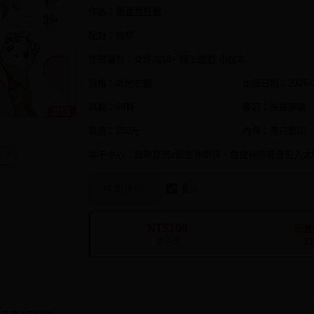
作品：
新世界狂歡
配對：崑伊
性質屬性：女性向18+ 線上遊戲 小說本
規格：其他右翻
出版日期：
2026-
頁數：68頁
裝訂：無線膠裝
售價：150元
內頁：黑白影印
本子中心：戰神崑西x信使神伊得，信使神將寶壺投入太
崑伊
量少
特別說明
NT$100
低實
3
電子書