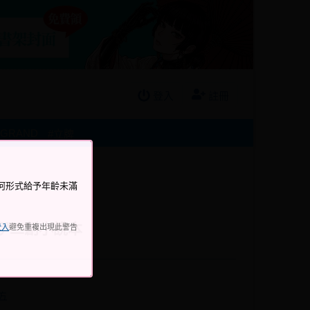
登入
註冊
/GRAND
#立牌
何形式給予年齡未滿
伊二創小說本
登入
避免重複出現此警告
方