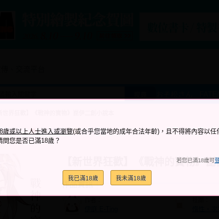
宣傳、交流平台
FATE
おそ松さん
搜尋
新世界狂歡】《戰神的寶物》崑伊二創小說本
跟它說讚
加入喜愛
加入筆記
18歲或以上人士進入或瀏覽
(或合乎您當地的成年合法年齡)，且不得將內容以任
+4
+5
請問您是否已滿18歲？
【新世界狂歡】《戰神的寶物》崑
若您已滿18歲可
我已滿18歲
我未滿18歲
作品資訊
作者：
社團：
伊庭 E-Ting
惰性。次