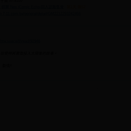
子書
NT$100
 創·迴響 Neo iComic Echo-同人誌販售會
第1天:雞52
ip.7-11.com.tw/general/detail/GM2212293242466
ashtw.space/thread/92946
，信使神將寶壺投入太陽後的故事。
劇情‼️
釋