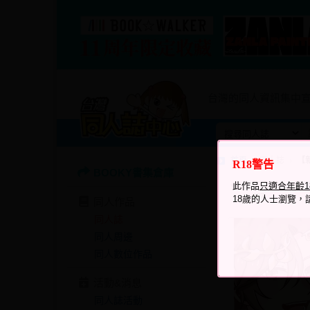
台灣的同人資訊集中
首頁
同人誌
【
R18警告
BOOKY書集倉庫
瀏覽次數
此作品
只適合年齡
837
18歲的人士瀏覽，
同人作品
同人誌
同人周邊
同人數位作品
活動&消息
同人誌活動