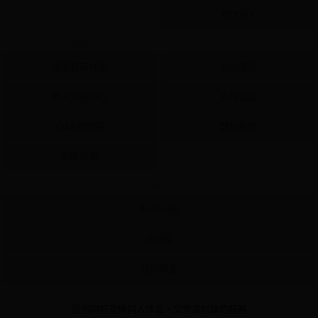
BOOKY
Help
Ad
繪圖藝廊作品
刊登廣告
同人交流中心
合作提案
Q&A問與答
贊助我們
系統檢測
Mobile
Android版
iOS版
結帳精靈
提供同好宣傳同人作品、交流或討論的服務