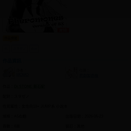
同人社團
工作委託
同人宣傳看板
作品標籤
繪圖藝廊
BL
スタゼノ
dcst
交流中心
攤位轉讓區
作品資訊
作者：
社團：
會員功能選單
MOMO
悲劇製造機
會員中心
作品：
Dr.STONE 新石紀
註冊會員
配對：スタゼノ
登入
性質屬性：女性向18+ JUMP系 小說本
規格：A5右翻
出版日期：
2026-05-23
頁數：8頁
裝訂：其他