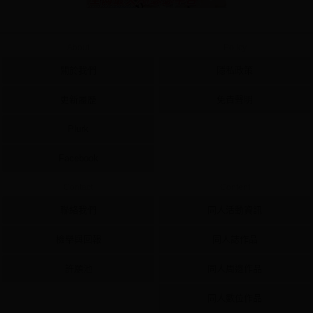
About
Policy
關於我們
隱私政策
更新履歷
免責聲明
Plurk
Facebook
Contact
Content
聯絡我們
同人活動資訊
檢舉與回報
同人誌作品
許願池
同人周邊作品
同人數位作品