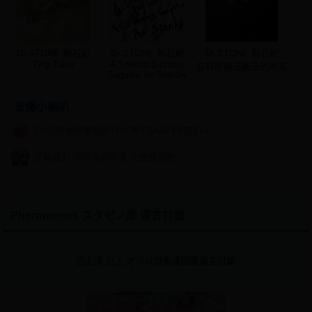
Dr.STONE 新石紀
Dr.STONE 新石紀
Dr.STONE 新石紀
Tiny Tales
A Special Birthday
在科學無法觸及的地方
Surprise for Stanley
宣傳小喇叭
[R18]判處用者刑新刊!!CWT在A07 FF在E14
逆轉裁判 律師與鋼琴家 光透鏡吊飾
Pheromones スタゼノ版 留言討論
您必須
登入
才可以發表或回覆留言討論