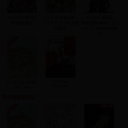
Dr.STONE新石紀
Dr.STONE新石紀
Dr.Stone 新石紀
聯星觀測報告
【スタゼノ】SX 全彩
開放印調&預購中【ス
插圖本
タゼノ】珀爾修斯號時
光
Dr.Stone
Dr.STONE 新石紀
Prisoners
Tiny Tales
同作者其他作品