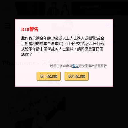
登入
R18警告
BOOKY書集倉庫
此作品
只適合年齡18歲或以上人士進入或瀏覽
(或合
同人作品
瀏覽次數
跟它說讚
加入喜愛
加入筆記
乎您當地的成年合法年齡)，且不得將內容以任何形
+3
+2
226
式給予年齡未滿18歲的人士瀏覽，請問您是否已滿
同人誌
18歲？
同人周邊
Pheromones スタゼノ版
若您已滿18歲可
登入
避免重複出現此警告
同人數位作品
我已滿18歲
我未滿18歲
活動&消息
同人誌活動
最新消息
同人相關店家
宣傳&交流