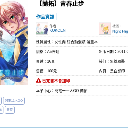
【蘭拓】青春止步
作品資訊
作者：
社團：
KOKOEN
Night F
性質屬性：女性向 綜合動漫類 漫畫本
規格：A5右翻
出版日期：
2011-
頁數：16頁
裝訂：無線膠裝
售價：100元
內頁：黑白影印
已完售不會加印
本子中心：閃電十一人GO 蘭拓
閃電11人GO
8
青春