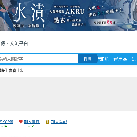
宣傳、交流平台
#和紙
實用品
に
搜尋
蘭拓】青春止步
跟它說讚
加入喜愛
加入筆記
+14
+12