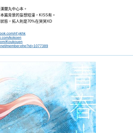
子漢蘭丸中心本。
本篇背景的妄想短漫，KISS有。
狀態，拓人則是70%在哭哭XD
book.com/nf.ykhk
rk.com/kokoen
er.com/Koukouen
iv.net/member.php?id=1077389