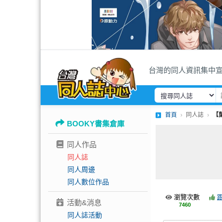
台灣的同人資訊集中
首頁
同人誌
【
BOOKY書集倉庫
同人作品
同人誌
同人周邊
同人數位作品
瀏覽次數
活動&消息
7460
同人誌活動