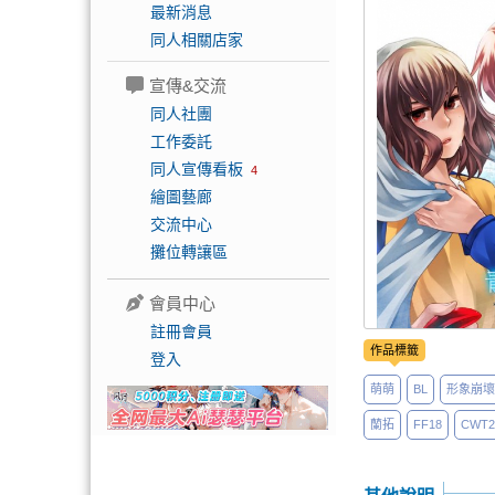
最新消息
同人相關店家
宣傳&交流
同人社團
工作委託
同人宣傳看板
4
繪圖藝廊
交流中心
攤位轉讓區
會員中心
註冊會員
作品標籤
登入
萌萌
BL
形象崩壞
蘭拓
FF18
CWT2