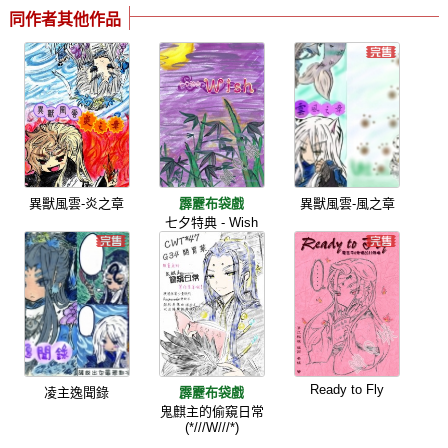
同作者其他作品
異獸風雲-炎之章
霹靂布袋戲
異獸風雲-風之章
七夕特典 - Wish
Ready to Fly
凌主逸聞錄
霹靂布袋戲
鬼麒主的偷窺日常
(*///W///*)