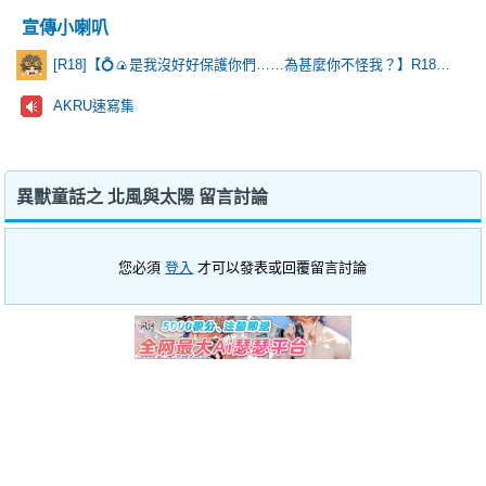
宣傳小喇叭
[R18]【💍🍙是我沒好好保護你們……為甚麼你不怪我？】R18乙棘《Poker Face》* 含本篇劇情
AKRU速寫集
異獸童話之 北風與太陽 留言討論
您必須
登入
才可以發表或回覆留言討論