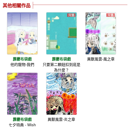
其他相關作品
霹靂布袋戲
霹靂布袋戲
異獸風雲-風之章
他的寵物-我們
只要第二顆鈕扣到底是
為什麼？
霹靂布袋戲
異獸風雲-炎之章
七夕特典 - Wish