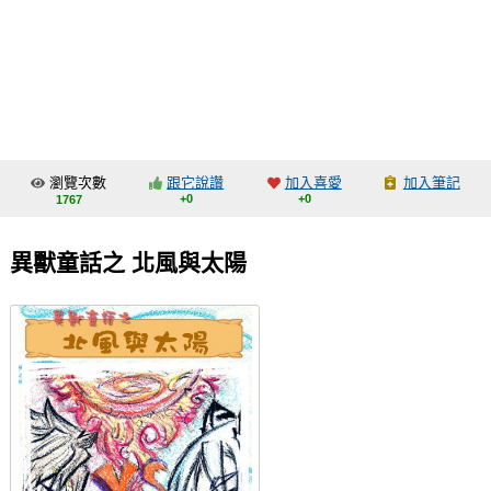
同人社團
工作委託
同人宣傳看板
繪圖藝廊
瀏覽次數
跟它說讚
加入喜愛
加入筆記
交流中心
+0
+0
1767
攤位轉讓區
異獸童話之 北風與太陽
會員功能選單
會員中心
註冊會員
登入