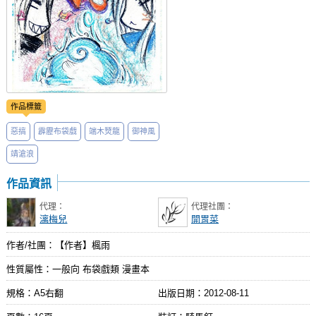
作品標籤
惡搞
霹靂布袋戲
端木燹龍
御神風
靖滄浪
作品資訊
代理：
代理社團：
漓梅兒
開胃菜
作者/社團：【作者】楓雨
性質屬性：一般向 布袋戲類 漫畫本
規格：A5右翻
出版日期：
2012-08-11