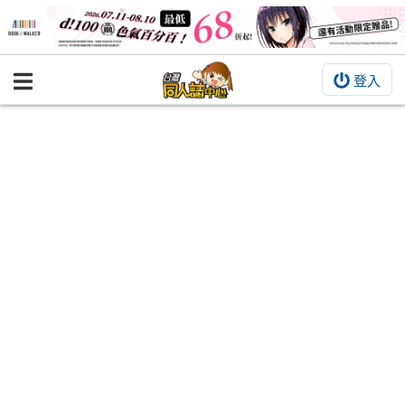
登入
BOOKY書集倉庫
同人作品
同人誌
同人周邊
同人數位作品
活動&消息
同人誌活動
最新消息
同人相關店家
宣傳&交流