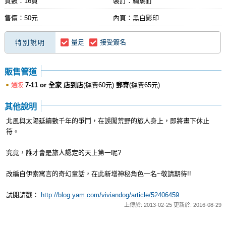
頁數：16頁
裝訂：騎馬釘
售價：50元
內頁：黑白影印
量足
接受簽名
特別說明
販售管道
7-11 or 全家 店到店
(運費60元)
郵寄
(運費65元)
通販
其他說明
北風與太陽延續數千年的爭鬥，在誤闖荒野的旅人身上，即將畫下休止
符。
究竟，誰才會是旅人認定的天上第一呢?
改編自伊索寓言的奇幻童話，在此新增神秘角色一名~敬請期待!!
試閱請戳：
http://blog.yam.com/viviandog/article/52406459
上傳於: 2013-02-25 更新於: 2016-08-29