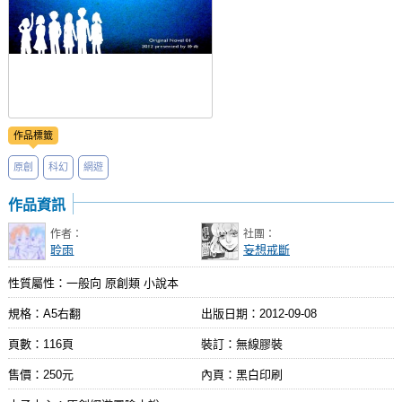
作品標籤
原創
科幻
網遊
作品資訊
作者：
社團：
聆雨
妄想戒斷
性質屬性：一般向 原創類 小說本
規格：A5右翻
出版日期：
2012-09-08
頁數：116頁
裝訂：無線膠裝
售價：250元
內頁：黑白印刷