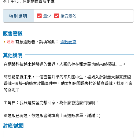
本子中心：原創網遊冒險小說
量少
接受簽名
特別說明
販售管道
有意通販者，請填寫此：
通販表單
通販
其他說明
在網路科技越來越發達的世界，人類的存在和定義也越來越模糊......。
時間點是近未來，一個面臨升學的平凡國中生，被捲入針對最大擬真連線
遊戲─深藍─的駭客攻擊事件中，他要如何闖過失控的擬真遊戲，找到回家
的路呢？
主角曰：我只是補習完想回家，為什麼會這麼倒楣啊！
※通販已開通，欲通販者請填寫上面通販表單，謝謝：)
封底/試閱