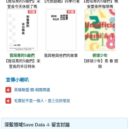
【我培育的S級們】宋
【咒術廻戰】四季行者
【我培育的S級們】晚
室長今天休假了嗎
安要來杯咖啡嗎
我培育的S級們
我與牠與他們的故事
排球少年
【我培育的S級們】宋
【排球少年】青 春 間
室長的半日特休
隙
宣傳小喇叭
英雄聯盟-關-相關周邊
毛寶妃不是一個人，是三位好朋友
深藍領域Save Data -I- 留言討論