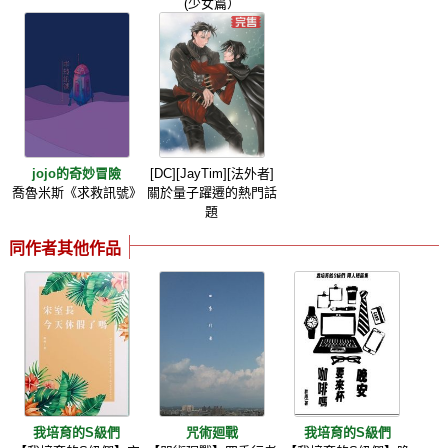
(少女篇）
jojo的奇妙冒險
[DC][JayTim][法外者]
喬魯米斯《求救訊號》
關於量子躍遷的熱門話
題
同作者其他作品
我培育的S級們
咒術廻戰
我培育的S級們