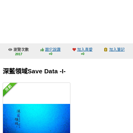
同人社團
工作委託
同人宣傳看板
繪圖藝廊
瀏覽次數
跟它說讚
加入喜愛
加入筆記
交流中心
+0
+0
2017
攤位轉讓區
深藍領域Save Data -I-
會員功能選單
會員中心
註冊會員
登入