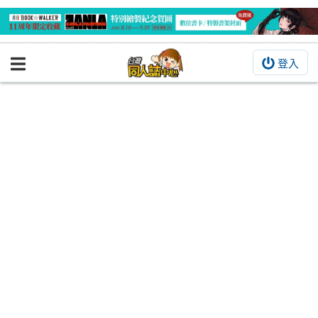
登入
BOOKY書集倉庫
同人作品
同人誌
同人周邊
同人數位作品
活動&消息
同人誌活動
最新消息
同人相關店家
宣傳&交流