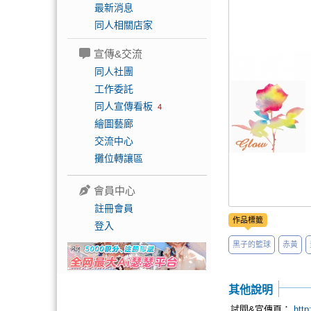
最新消息
同人相關店家
宣傳&交流
同人社團
工作委託
同人宣傳看板
4
繪圖藝廊
交流中心
攤位轉讓區
會員中心
註冊會員
作品標籤
登入
黑子的籃球
赤黃
其他說明
試閱&宣傳頁：
http