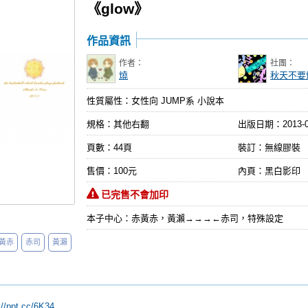
《glow》
作品資訊
作者：
社團：
燒
秋天不要
性質屬性：女性向 JUMP系 小說本
規格：其他右翻
出版日期：
2013-
頁數：44頁
裝訂：無線膠裝
售價：100元
內頁：黑白影印
已完售不會加印
本子中心：赤黃赤，黃瀨→→→←赤司，特殊設定
黃赤
赤司
黃瀨
://ppt.cc/6K34