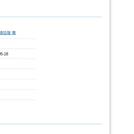
燒垃圾˙爽
05-18