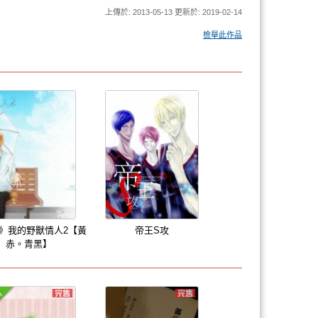
上傳於: 2013-05-13 更新於: 2019-02-14
檢舉此作品
》我的野獸情人2【黃
帝王S攻
赤。青黑】