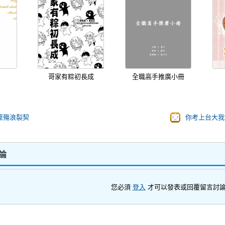
哥家有粽初長成
全職高手推廣小冊
凜殤浪裂契
你考上台大我
討論
您必須
登入
才可以發表或回覆留言討