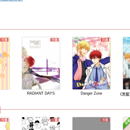
s
RADIANT DAYS
Danger Zone
《黑籃