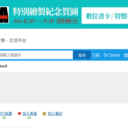
宣傳、交流平台
Dr.Stone
刀劍
搜尋
low》
跟它說讚
加入喜愛
加入筆記
+3
+3