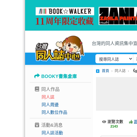
台灣的同人資訊集中
首頁
同人誌
《g
BOOKY書集倉庫
同人作品
同人誌
同人周邊
同人數位作品
瀏覽次數
活動&消息
2143
同人誌活動