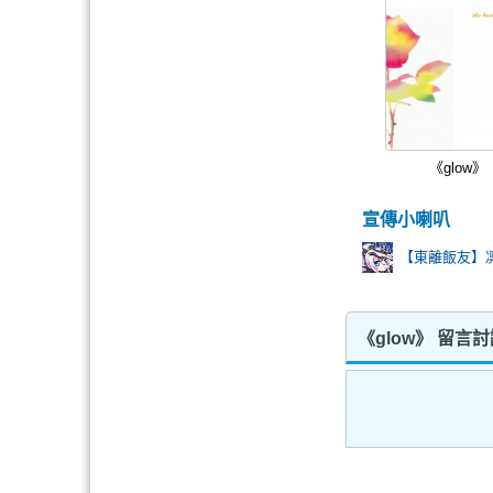
《glow》
宣傳小喇叭
【東離飯友】
《glow》 留言