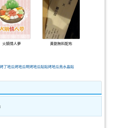
火鍋情人夢
黃劉無料配布
烤了地瓜烤地瓜啊烤地瓜貼貼烤地瓜鳥水晶貼
論