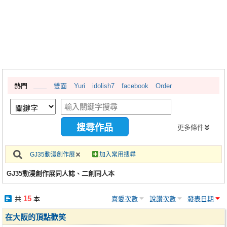
同人社團
工作委託
同人宣傳看板
繪圖藝廊
熱門
＿＿
雙面
Yuri
idolish7
facebook
Order
交流中心
攤位轉讓區
會員功能選單
更多條件
會員中心
GJ35動漫創作展
加入常用搜尋
註冊會員
GJ35動漫創作展同人誌、二創同人本
登入
15
共
本
喜愛次數
說讚次數
發表日期
在大阪的頂點歡笑