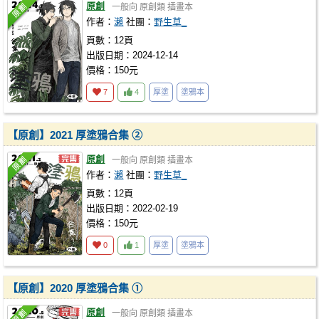
原創
一般向
原創類
插畫本
作者：
瀨
社團：
野生草_
頁數：12頁
出版日期：2024-12-14
價格：150元
7
4
厚塗
塗鴉本
【原創】2021 厚塗鴉合集 ➁
原創
一般向
原創類
插畫本
作者：
瀨
社團：
野生草_
頁數：12頁
出版日期：2022-02-19
價格：150元
0
1
厚塗
塗鴉本
【原創】2020 厚塗鴉合集 ➀
原創
一般向
原創類
插畫本