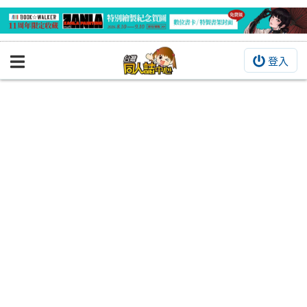
登入
BOOKY書集倉庫
同人作品
同人誌
同人周邊
同人數位作品
活動&消息
同人誌活動
最新消息
同人相關店家
宣傳&交流