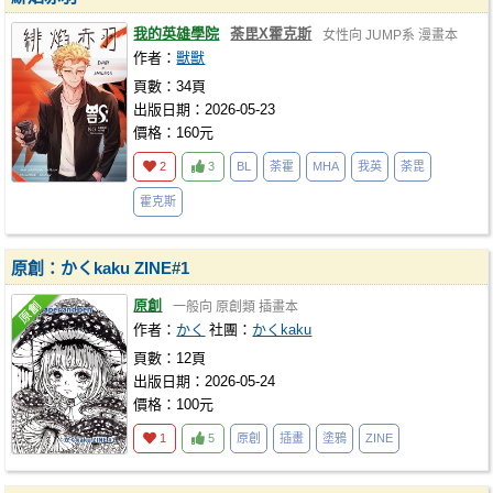
我的英雄學院
荼毘X霍克斯
女性向
JUMP系
漫畫本
作者：
獸獸
頁數：34頁
出版日期：2026-05-23
價格：160元
2
3
BL
荼霍
MHA
我英
荼毘
霍克斯
原創：かくkaku ZINE#1
原創
一般向
原創類
插畫本
作者：
かく
社團：
かくkaku
頁數：12頁
出版日期：2026-05-24
價格：100元
1
5
原創
插畫
塗鴉
ZINE