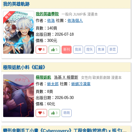
我的英雄軌跡
我的英雄學院
一般向
JUMP系
漫畫本
作者：
依洛
社團：
依洛個人
頁數：140頁
出版日期：2026-07-18
價格：300元
8
5
新刊
我英
燈矢
焦凍
荼毘
極限返航小料《紅線》
極限返航
洛基 X 格雷斯
女性向
歐美影劇類
漫畫本
作者：
蜥太郎
社團：
蜥蜴冷凍庫
頁數：8頁
出版日期：2026-05-30
價格：60元
5
3
萌萌
變形金剛手工小書《Cybercovery》工程金剛(挖地虎) x 巡弋(警車)