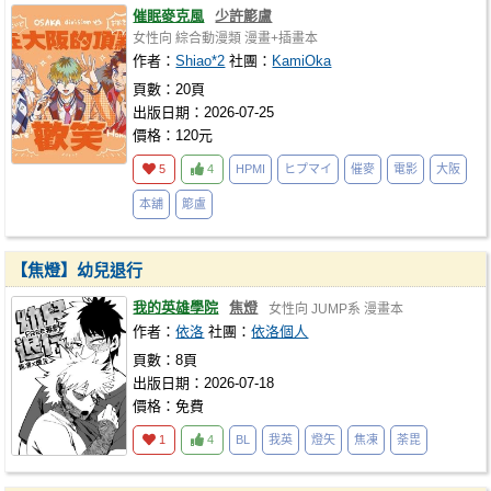
催眠麥克風
少許簓盧
女性向
綜合動漫類
漫畫+插畫本
作者：
Shiao*2
社團：
KamiOka
頁數：20頁
出版日期：2026-07-25
價格：120元
5
4
HPMI
ヒプマイ
催麥
電影
大阪
本舖
簓盧
【焦燈】幼兒退行
我的英雄學院
焦燈
女性向
JUMP系
漫畫本
作者：
依洛
社團：
依洛個人
頁數：8頁
出版日期：2026-07-18
價格：免費
1
4
BL
我英
燈矢
焦凍
荼毘