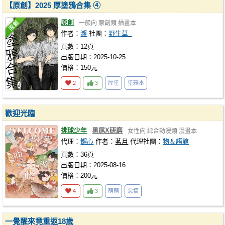
【原創】2025 厚塗鴉合集 ➃
原創
一般向
原創類
插畫本
作者：
瀨
社團：
野生草_
頁數：12頁
出版日期：2025-10-25
價格：150元
2
3
厚塗
塗鴉本
歡迎光臨
排球少年
黑尾X研磨
女性向
綜合動漫類
漫畫本
代理：
懶心
作者：
茗月
代理社團：
物＆語館
頁數：36頁
出版日期：2025-08-16
價格：200元
4
3
萌萌
惡搞
一覺醒來竟重返18歲