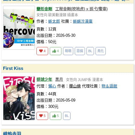
變形金剛
工程金剛(挖地虎) x 巡弋(警車)
女性向
歐美動漫類
插畫本
作者：
蜥太郎
社團：
蜥蜴冷凍庫
頁數：12頁
出版日期：2026-05-30
價格：50元
4
4
萌萌
惡搞
BL
鳥化
First Kiss
排球少年
黑月
女性向
JUMP系
漫畫本
代理：
懶心
作者：
攔山繪
代理社團：
物＆語館
頁數：44頁
出版日期：2026-05-09
價格：300元
5
5
BL
緋焰赤羽