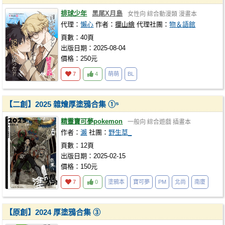
排球少年
黑尾X月島
女性向
綜合動漫類
漫畫本
代理：
懶心
作者：
攔山繪
代理社團：
物＆語館
頁數：40頁
出版日期：2025-08-04
價格：250元
7
4
萌萌
BL
【二創】2025 雜燴厚塗鴉合集 ➀⁵
精靈寶可夢pokemon
一般向
綜合遊戲
插畫本
作者：
瀨
社團：
野生草_
頁數：12頁
出版日期：2025-02-15
價格：150元
7
0
塗鴉本
寶可夢
PM
北尚
南廈
【原創】2024 厚塗鴉合集 ➂