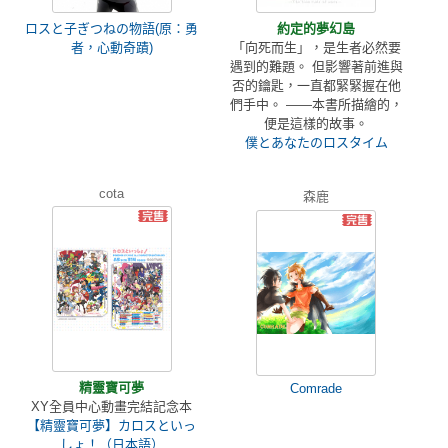
ロスと子ぎつねの物語(原：勇
約定的夢幻島
者，心動奇蹟)
「向死而生」，是生者必然要
遇到的難題。 但影響著前進與
否的鑰匙，一直都緊緊握在他
們手中。 ——本書所描繪的，
便是這樣的故事。
僕とあなたのロスタイム
cota
森鹿
精靈寶可夢
Comrade
XY全員中心動畫完結記念本
【精靈寶可夢】カロスといっ
しょ！（日本語）