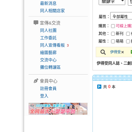
最新消息
同人相關店家
屬性：
宣傳&交流
購買：
可線上購
同人社團
其他：
新刊
工作委託
屬性：
萌萌
同人宣傳看板
3
繪圖藝廊
伊得受
交流中心
伊得受同人誌、二創
攤位轉讓區
會員中心
0
共
本
註冊會員
登入