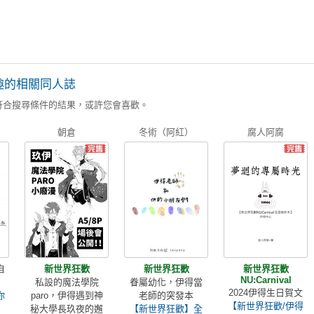
趣的相關同人誌
符合搜尋條件的結果，或許您會喜歡。
朝倉
冬術（阿紅）
腐人阿腐
自
新世界狂歡
新世界狂歡
新世界狂歡
NU:Carnival
私設的魔法學院
眷屬幼化，伊得當
2024伊得生日賀文
你
paro，伊得遇到神
老師的突發本
【新世界狂歡/伊得
秘大學長玖夜的邂
【新世界狂歡】全