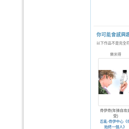
你可能會感興
以下作品不是完全
樂米得
骨伊骨(年操自攻
受)
忍亂-骨伊中心《
始終一個人》