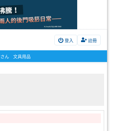
登入
註冊
松さん
文具用品