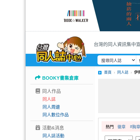
台灣的同人資訊集中
首頁
同人誌
伊
BOOKY書集倉庫
同人作品
同人誌
同人周邊
同人數位作品
熱門
徽章
#胸
活動&消息
同人誌活動