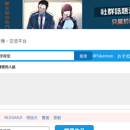
宣傳、交流平台
#Pokemon
おそ
搜尋
得受同人誌
章
NIJISANJI
明信片
雙面
原創