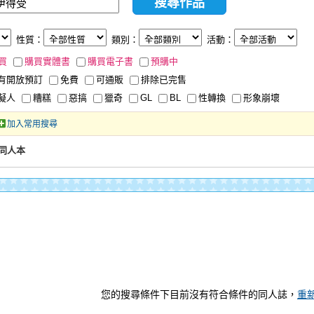
性質：
類別：
活動：
買
購買實體書
購買電子書
預購中
有開放預訂
免費
可通販
排除已完售
擬人
糟糕
惡搞
獵奇
GL
BL
性轉換
形象崩壞
加入常用搜尋
同人本
您的搜尋條件下目前沒有符合條件的同人誌，
重