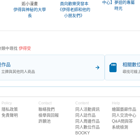
中心】夢迴的專屬
逅小漫畫
員向歡樂突發本
時光
伊得與神秘的大學
《伊得老師和他的
長
小朋友們》
分類中尋找
伊得受
邊作品
相關數
、立牌與其他同人商品
尋找可線
Policy
Contact
Content
Help
隱私政策
聯絡我們
同人活動資訊
繪圖藝廊作品
免責聲明
檢舉與回報
同人誌作品
同人交流中心
許願池
同人周邊作品
Q&A問與答
同人數位作品
系統檢測
BOOKY