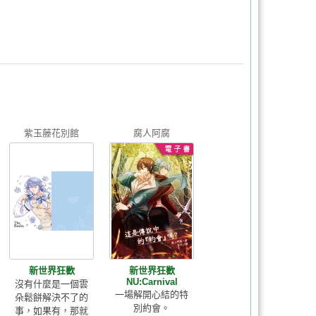
紫玉藤花別館
腐人阿腐
新世界狂歡
新世界狂歡
NU:Carnival
沒有什麼是一個雲
一場解開心結的特
朵鬆餅解決不了的
別約會。
事，如果有，那就