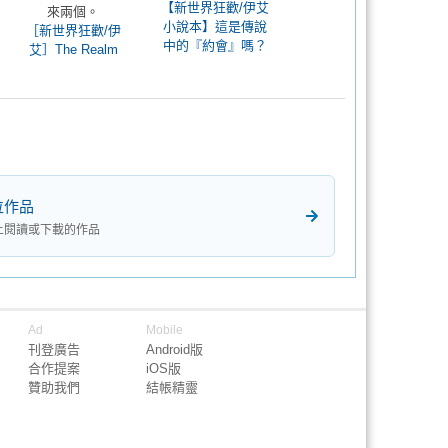
【新世界狂歡/伊艾
來兩個。
小說本】這是傳說
［新世界狂歡/伊
中的『約會』嗎？
艾］The Realm
位作品
上閱讀或下載的作品
Ad
Mobile
刊登廣告
Android版
合作提案
iOS版
贊助我們
結帳精靈