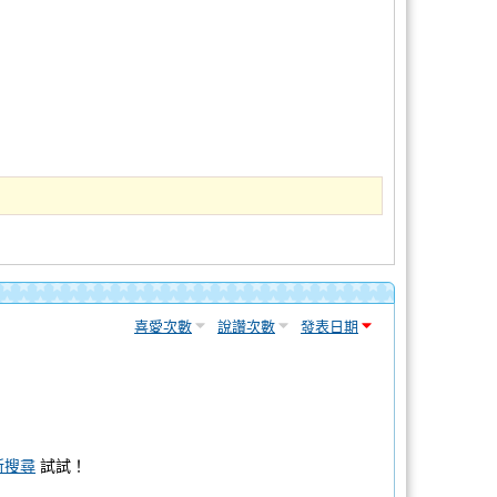
喜愛次數
說讚次數
發表日期
新搜尋
試試！