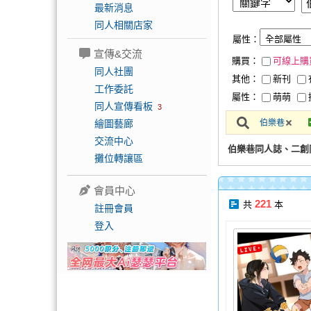
最新消息
同人相關店家
屬性：
宣傳&交流
購買：
可線上購
同人社團
其他：
新刊
工作委託
屬性：
萌萌
同人宣傳看板
3
繪圖藝廊
伯樂巷
交流中心
伯樂巷同人誌、二創
攤位轉讓區
會員中心
221
共
本
註冊會員
登入