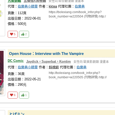
咒術迴戰
五條悟X狗卷棘
女性向
綜合動漫類
漫畫本
代理：
伯樂巷小精靈
作者：
kktea
代理社團：
伯樂巷
https://bolexiang.com/book_infor.php?
頁數：112頁
book_number=w220504 (刊物詳情) http:/
出版日期：2022-06-01
價格：500元
5
2
Open House：Interview with The Vampire
DC Comic
Jaydick，Superbat，Kontim
女性向
歐美影劇類
漫畫本
代理：
伯樂巷小精靈
作者：
斜視組
代理社團：
伯樂巷
http://bolexiang.com/book_infor.php?
頁數：36頁
book_number=w220505 (刊物詳情) http://
出版日期：2022-05-21
價格：290元
6
1
とげミン