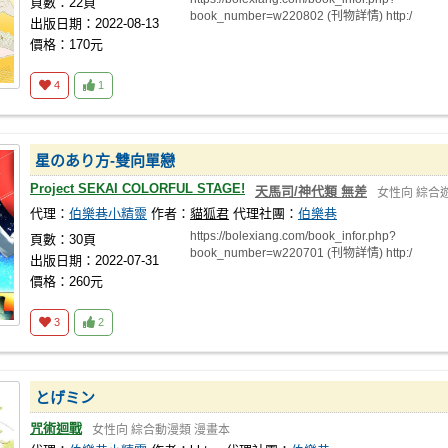
頁數：22頁
book_number=w220802 (刊物詳情) http:/
出版日期：2022-08-13
價格：170元
4
1
星のあり方-雙向單戀
Project SEKAI COLORFUL STAGE!
天馬司/神代類 無差
女性向
綜合
代理：
伯樂巷小精靈
作者：
貓狐君
代理社團：
伯樂巷
https://bolexiang.com/book_infor.php?
頁數：30頁
book_number=w220701 (刊物詳情) http:/
出版日期：2022-07-31
價格：260元
3
2
とげミン
咒術迴戰
女性向
綜合動漫類
漫畫本