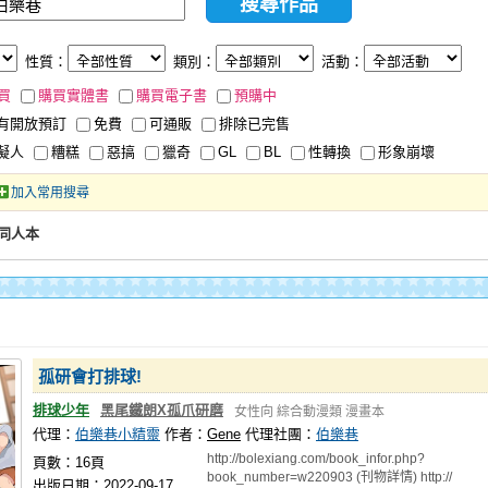
性質：
類別：
活動：
買
購買實體書
購買電子書
預購中
有開放預訂
免費
可通販
排除已完售
擬人
糟糕
惡搞
獵奇
GL
BL
性轉換
形象崩壞
加入常用搜尋
同人本
孤研會打排球!
排球少年
黑尾鐵朗X孤爪研磨
女性向
綜合動漫類
漫畫本
代理：
伯樂巷小精靈
作者：
Gene
代理社團：
伯樂巷
http://bolexiang.com/book_infor.php?
頁數：16頁
book_number=w220903 (刊物詳情) http://
出版日期：2022-09-17