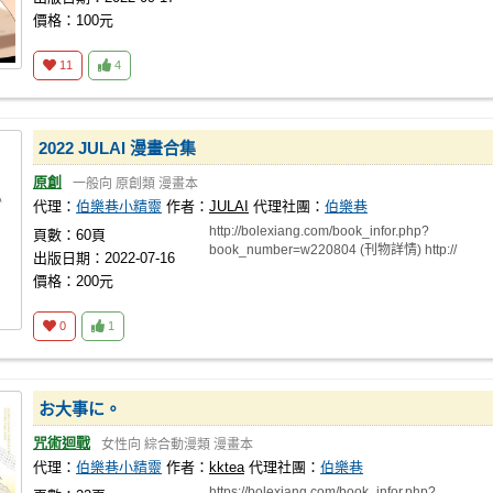
價格：100元
11
4
2022 JULAI 漫畫合集
原創
一般向
原創類
漫畫本
代理：
伯樂巷小精靈
作者：
JULAI
代理社團：
伯樂巷
http://bolexiang.com/book_infor.php?
頁數：60頁
book_number=w220804 (刊物詳情) http://
出版日期：2022-07-16
價格：200元
0
1
お大事に。
咒術迴戰
女性向
綜合動漫類
漫畫本
代理：
伯樂巷小精靈
作者：
kktea
代理社團：
伯樂巷
https://bolexiang.com/book_infor.php?