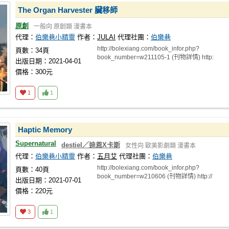
The Organ Harvester 臟移師
原創
一般向
原創類
漫畫本
代理：
伯樂巷小精靈
作者：
JULAI
代理社團：
伯樂巷
http://bolexiang.com/book_infor.php?
頁數：34頁
book_number=w211105-1 (刊物詳情) http:
出版日期：2021-04-01
價格：300元
1
1
Haptic Memory
Supernatural
destiel／迪恩X卡斯
女性向
歐美影劇類
漫畫本
代理：
伯樂巷小精靈
作者：
五月艾
代理社團：
伯樂巷
http://bolexiang.com/book_infor.php?
頁數：40頁
book_number=w210606 (刊物詳情) http://
出版日期：2021-07-01
價格：220元
3
1