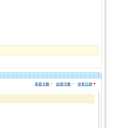
喜愛次數
說讚次數
發表日期