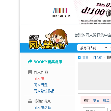
台灣的同人資訊集中
首頁
同人誌
伯
BOOKY書集倉庫
同人作品
同人誌
同人周邊
同人數位作品
熱門
雙面
徽章
活動&消息
同人誌活動