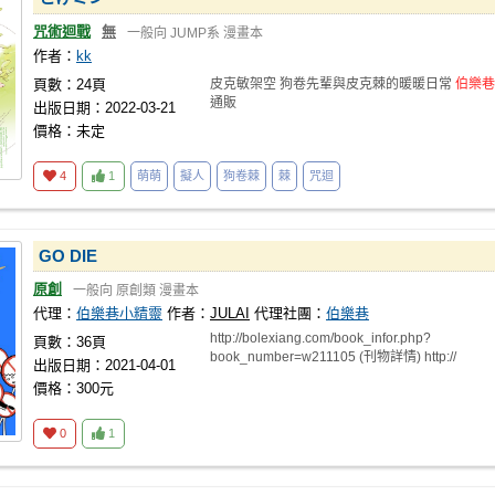
咒術迴戰
無
一般向
JUMP系
漫畫本
作者：
kk
頁數：24頁
皮克敏架空 狗卷先輩與皮克棘的暖暖日常
伯樂巷
通販
出版日期：2022-03-21
價格：未定
4
1
萌萌
擬人
狗卷棘
棘
咒迴
GO DIE
原創
一般向
原創類
漫畫本
代理：
伯樂巷小精靈
作者：
JULAI
代理社團：
伯樂巷
http://bolexiang.com/book_infor.php?
頁數：36頁
book_number=w211105 (刊物詳情) http://
出版日期：2021-04-01
價格：300元
0
1