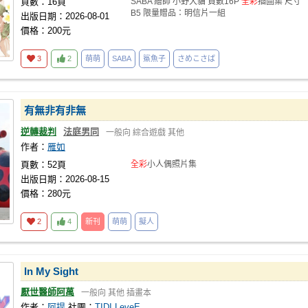
頁數：16頁
SABA 繪師 小野大貓 頁數16P
全彩
插圖集 尺寸
B5 限量贈品：明信片一組
出版日期：2026-08-01
價格：200元
3
2
萌萌
SABA
鯊魚子
さめこさば
有無非有非無
逆轉裁判
法庭男同
一般向
綜合遊戲
其他
作者：
雁如
頁數：52頁
全彩
小人偶照片集
出版日期：2026-08-15
價格：280元
2
4
新刊
萌萌
擬人
In My Sight
厭世醫師阿萬
一般向
其他
插畫本
作者：
阿提
社團：
TIDI LeveE