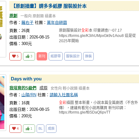
【原創插畫】請多多紙膠 服裝設計本
原創
一般向
原創類
插畫本
作者：
籬右子
社團：
萬年自耕園
頁數：26頁
原創服裝設計
全彩
本 印量調查/ ~07.17
https://forms.gle/K3ihUMpxGk9v1Aou8 這是從
出版日期：2026-08-15
2025年開始
價格：300元
5
3
新刊
紙膠帶
服裝設計
換裝
Days with you
我培育的S級們
成辰
女性向
輕小說類
插畫本
作者：
山陽/RN
社團：
請輸入社團名稱
頁數：16頁
全彩
插圖 整本新畫，小說本篇全篇劇透（不含外
傳），建議有看完小說再購買 新刊印調：
出版日期：2026-08-15
https://forms.gle/fBSDaQ6pvTT
價格：200元
4
1
BL
成辰