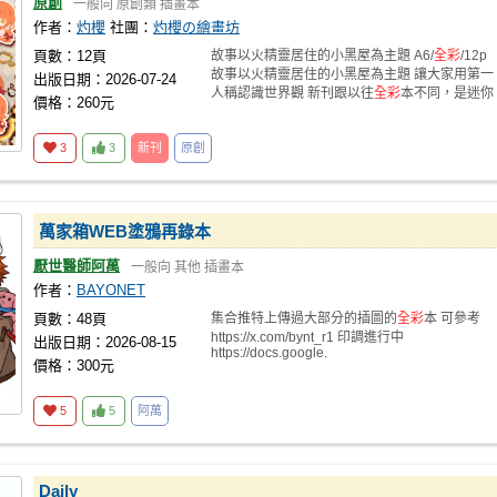
原創
一般向
原創類
插畫本
作者：
灼櫻
社團：
灼櫻の繪畫坊
頁數：12頁
故事以火精靈居住的小黑屋為主題 A6/
全彩
/12p
故事以火精靈居住的小黑屋為主題 讓大家用第一
出版日期：2026-07-24
人稱認識世界觀 新刊跟以往
全彩
本不同，是迷你
價格：260元
3
3
新刊
原創
萬家箱WEB塗鴉再錄本
厭世醫師阿萬
一般向
其他
插畫本
作者：
BAYONET
頁數：48頁
集合推特上傳過大部分的插圖的
全彩
本 可參考
https://x.com/bynt_r1 印調進行中
出版日期：2026-08-15
https://docs.google.
價格：300元
5
5
阿萬
Daily