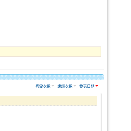
喜愛次數
說讚次數
發表日期