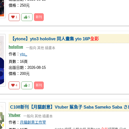
價格：250元
1
5
新刊
【ytone】yto3 hololive 同人畫集 yto 16P
全彩
hololive
一般向
其他
插畫本
作者：
yto_
頁數：16頁
出版日期：2026-08-15
價格：200元
4
2
新刊
C108新刊【月貓創意】Vtuber 鯊魚子 Saba Sameko Sab
Vtuber
一般向
其他
插畫本
作者：
月貓創意工作室