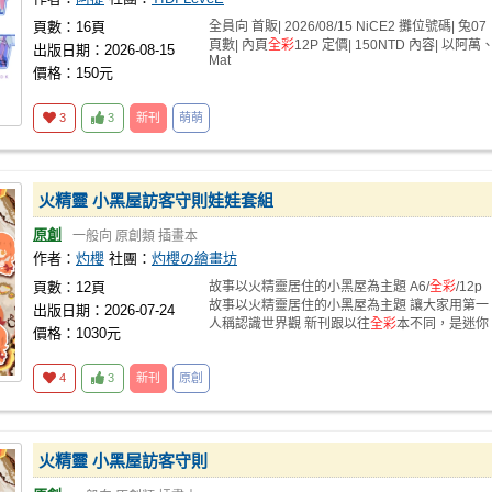
頁數：16頁
全員向 首販| 2026/08/15 NiCE2 攤位號碼| 兔07
頁數| 內頁
全彩
12P 定價| 150NTD 內容| 以阿萬
出版日期：2026-08-15
Mat
價格：150元
3
3
新刊
萌萌
火精靈 小黑屋訪客守則娃娃套組
原創
一般向
原創類
插畫本
作者：
灼櫻
社團：
灼櫻の繪畫坊
頁數：12頁
故事以火精靈居住的小黑屋為主題 A6/
全彩
/12p
故事以火精靈居住的小黑屋為主題 讓大家用第一
出版日期：2026-07-24
人稱認識世界觀 新刊跟以往
全彩
本不同，是迷你
價格：1030元
4
3
新刊
原創
火精靈 小黑屋訪客守則