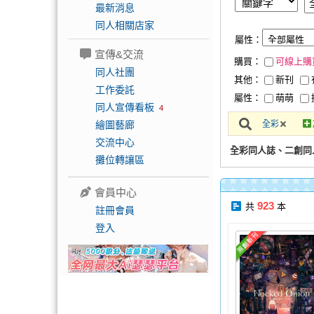
最新消息
同人相關店家
屬性：
宣傳&交流
購買：
可線上購
同人社團
其他：
新刊
工作委託
屬性：
萌萌
同人宣傳看板
4
繪圖藝廊
全彩
交流中心
全彩同人誌、二創同
攤位轉讓區
會員中心
923
共
本
註冊會員
登入