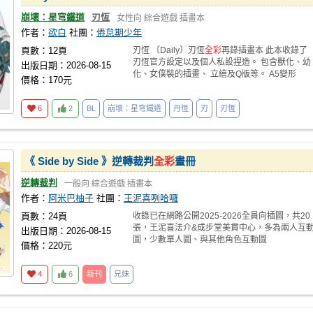
崩壞：星穹鐵道
刃恆
女性向
綜合遊戲
插畫本
作者：
欲白
社團：
倦怠期少年
頁數：12頁
刃恆 〔Daily〕刃恆
全彩
再錄插畫本 此本收錄了
刃恆官方設定以及個人私設捏造。 包含獸化、幼
出版日期：2026-08-15
化、女僕裝的插畫、 立繪及Q版等。 A5變形
價格：170元
6
2
BL
崩壞：星穹鐵道
丹恆
刃
刃恆
《 Side by Side 》逆轉裁判
全彩
畫冊
逆轉裁判
一般向
綜合遊戲
插畫本
作者：
阿米巴柚子
社團：
王泥喜咧哈囉
頁數：24頁
收錄已在網路公開2025-2026全員向插圖，共20
張，王泥喜法介&成步堂美貫中心，多為兩人互
出版日期：2026-08-15
圖，少數單人圖、與其他角色互動圖
價格：220元
4
6
新刊
兄妹