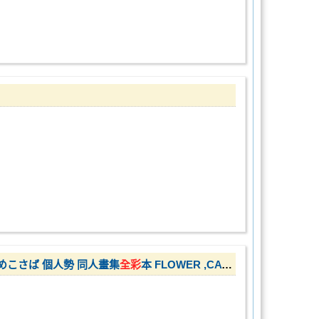
a さめこさば 個人勢 同人畫集
全彩
本 FLOWER ,CAT,AND FISH 繪師 小野大貓