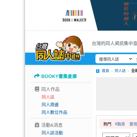
台灣的同人資訊集中
首頁
同人誌
全
BOOKY書集倉庫
同人作品
同人誌
同人周邊
同人數位作品
熱門
#胸章
實
活動&消息
同人誌活動