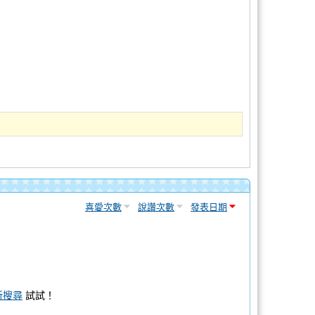
喜愛次數
說讚次數
發表日期
新搜尋
試試！