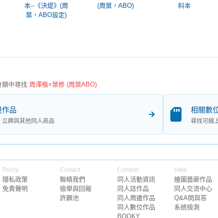
本--《決堤》(周
(周葉，ABO)
料本
葉，ABO設定)
分類中尋找
周澤楷×葉修 (周葉ABO)
邊作品
相關數
、立牌與其他同人商品
尋找可線
Policy
Contact
Content
Help
隱私政策
聯絡我們
同人活動資訊
繪圖藝廊作品
免責聲明
檢舉與回報
同人誌作品
同人交流中心
許願池
同人周邊作品
Q&A問與答
同人數位作品
系統檢測
BOOKY