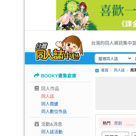
台灣的同人資訊集中
首頁
同人誌
周
BOOKY書集倉庫
同人作品
同人誌
同人周邊
同人數位作品
熱門
原創
＿＿
活動&消息
同人誌活動