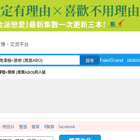
宣傳、交流平台
Fate/Grand
idolis
搜尋
澤楷×葉修 (周葉ABO)同人誌
明信片
雙面
徽章
#胸章
facebook