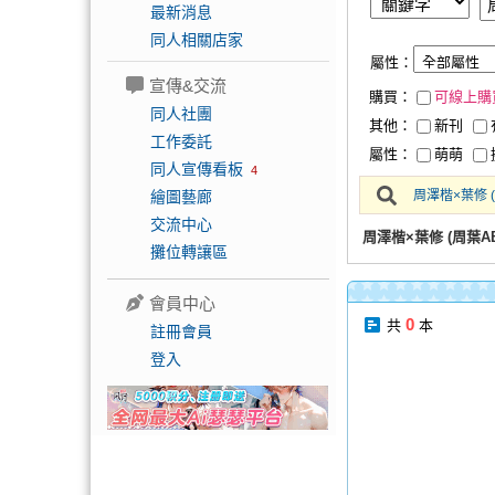
最新消息
同人相關店家
屬性：
宣傳&交流
購買：
可線上購
同人社團
其他：
新刊
工作委託
屬性：
萌萌
同人宣傳看板
4
繪圖藝廊
周澤楷×葉修 (
交流中心
周澤楷×葉修 (周葉
攤位轉讓區
會員中心
0
共
本
註冊會員
登入