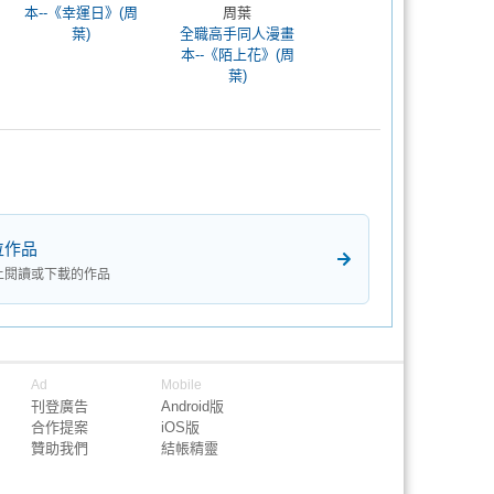
本--《幸運日》(周
周葉
葉)
全職高手同人漫畫
本--《陌上花》(周
葉)
位作品
上閱讀或下載的作品
Ad
Mobile
刊登廣告
Android版
合作提案
iOS版
贊助我們
結帳精靈