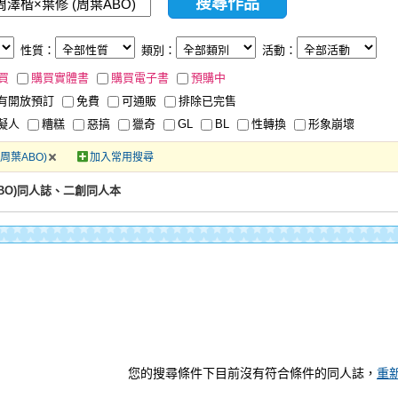
性質：
類別：
活動：
買
購買實體書
購買電子書
預購中
有開放預訂
免費
可通販
排除已完售
擬人
糟糕
惡搞
獵奇
GL
BL
性轉換
形象崩壞
周葉ABO)
加入常用搜尋
ABO)同人誌、二創同人本
您的搜尋條件下目前沒有符合條件的同人誌，
重