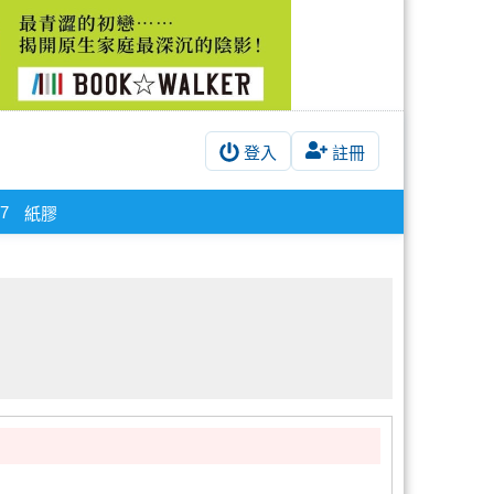
登入
註冊
h7
紙膠