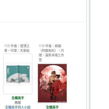
作者：楚谓之
作者：鹔霜
代理
代理
聿，代理：天窗組
（阿霜兔叽），代
理：漫煞寻魂工作
室
全職高手
周葉
全職高手同人小說
全職高手