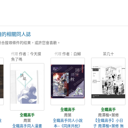
趣的相關同人誌
符合搜尋條件的結果，或許您會喜歡。
作者：今天摸
作者：白鱘
茶几十
代理
代理
魚了嗎
全職高手
全職高手
全職高手
周葉
周澤楷×葉修
說
周葉
全職高手同人小說
【全職高手】小日
全職高手同人漫畫
本--《同床共枕》
子 周澤楷×葉修 無