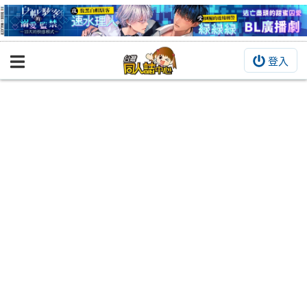
登入
BOOKY書集倉庫
同人作品
同人誌
同人周邊
同人數位作品
活動&消息
同人誌活動
最新消息
同人相關店家
宣傳&交流