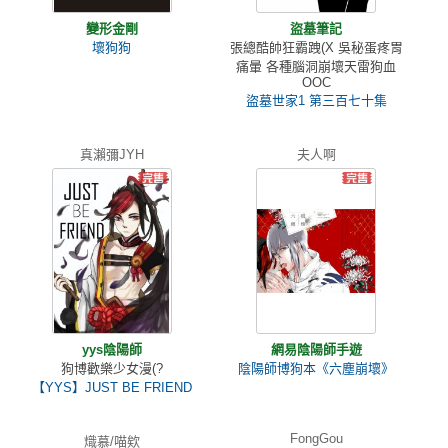
變形金剛
盜墓筆記
壞狗狗
張總酷帥狂霸跩(X 吳秘蛋疼胃
痛暈 各種腦洞崩壞天雷狗血
OOC
盜墓世家1 第三百七十集
真瀨彌JYH
夫人啊
yys陰陽師
網易陰陽師手遊
狗博歡樂少女漫(?
陰陽師博狗本《六塵崩壞》
【YYS】JUST BE FRIEND
FongGou
熾慕/喵欸