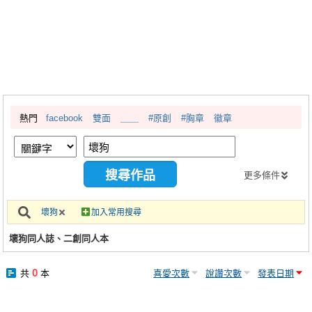
同人社團
工作委託
同人宣傳看板
繪圖藝廊
熱門
facebook
雙面
＿＿
#原創
#胸章
徽章
交流中心
攤位轉讓區
會員功能選單
更多條件
會員中心
壞狗
加入常用搜尋
註冊會員
壞狗同人誌、二創同人本
登入
0
共
本
喜愛次數
說讚次數
發表日期