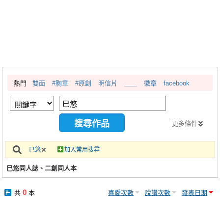
同人社團
工作委託
同人宣傳看板
繪圖藝廊
熱門
雙面
#胸章
#原創
明信片
＿＿
徽章
facebook
交流中心
攤位轉讓區
會員功能選單
更多條件
會員中心
巳悠
加入常用搜尋
註冊會員
巳悠同人誌、二創同人本
登入
0
共
本
喜愛次數
說讚次數
發表日期