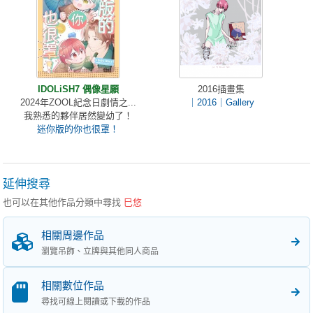
IDOLiSH7 偶像星願
2016插畫集
2024年ZOOL紀念日劇情之...
｜2016｜Gallery
我熟悉的夥伴居然變幼了！
迷你版的你也很罩！
延伸搜尋
也可以在其他作品分類中尋找
巳悠
相關周邊作品
瀏覽吊飾、立牌與其他同人商品
相關數位作品
尋找可線上閱讀或下載的作品