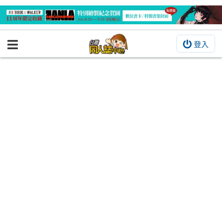
登入
BOOKY書集倉庫
同人作品
同人誌
同人周邊
同人數位作品
活動&消息
同人誌活動
最新消息
同人相關店家
宣傳&交流