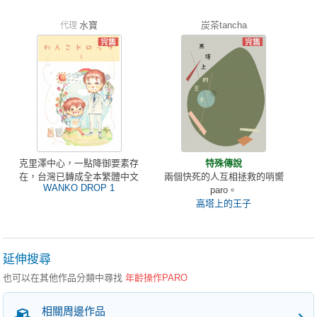
水寶
炭茶tancha
代理
克里澤中心，一點降御要素存
特殊傳說
在，台灣已轉成全本繁體中文
兩個快死的人互相拯救的哨嚮
WANKO DROP 1
paro。
高塔上的王子
延伸搜尋
也可以在其他作品分類中尋找
年齡操作PARO
相關周邊作品