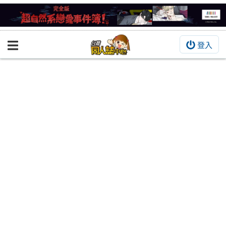
登入
BOOKY書集倉庫
同人作品
同人誌
同人周邊
同人數位作品
活動&消息
同人誌活動
最新消息
同人相關店家
宣傳&交流