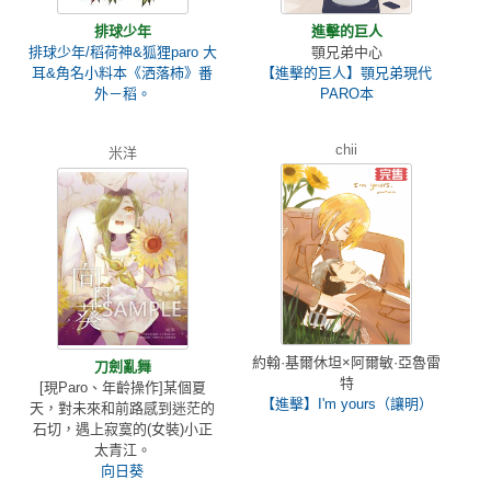
排球少年
進擊的巨人
排球少年/稻荷神&狐狸paro 大
顎兄弟中心
耳&角名小料本《洒落柿》番
【進擊的巨人】顎兄弟現代
外－稻。
PARO本
chii
米洋
約翰·基爾休坦×阿爾敏·亞魯雷
刀劍亂舞
特
[現Paro、年齡操作]某個夏
【進擊】I'm yours（讓明）
天，對未來和前路感到迷茫的
石切，遇上寂寞的(女裝)小正
太青江。
向日葵