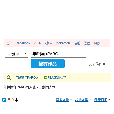
同人社團
工作委託
同人宣傳看板
繪圖藝廊
熱門
facebook
2026
#胸章
pokemon
貼紙
雙面
原創
交流中心
攤位轉讓區
會員功能選單
更多條件
會員中心
年齡操作PARO
加入常用搜尋
註冊會員
年齡操作PARO同人誌、二創同人本
登入
0
共
本
喜愛次數
說讚次數
發表日期