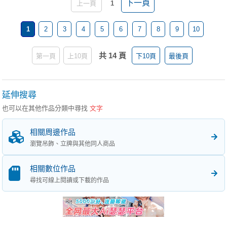
下一頁
上一頁
1
1
2
3
4
5
6
7
8
9
10
共 14 頁
第一頁
上10頁
下10頁
最後頁
延伸搜尋
也可以在其他作品分類中尋找
文字
相關周邊作品
瀏覽吊飾、立牌與其他同人商品
相關數位作品
尋找可線上閱讀或下載的作品