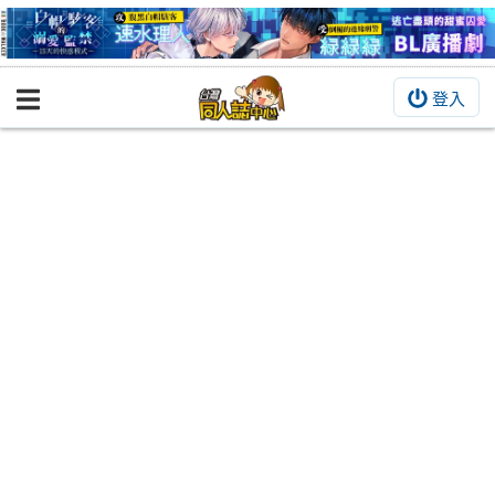
登入
BOOKY書集倉庫
同人作品
同人誌
同人周邊
同人數位作品
活動&消息
同人誌活動
最新消息
同人相關店家
宣傳&交流