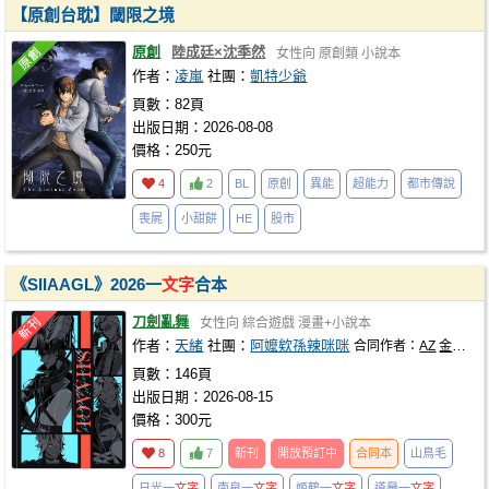
【原創台耽】閾限之境
原創
陸成廷×沈季然
女性向
原創類
小說本
作者：
凌嵐
社團：
凱特少爺
頁數：82頁
出版日期：2026-08-08
價格：250元
4
2
BL
原創
異能
超能力
都市傳說
喪屍
小甜餅
HE
股市
《SIIAAGL》2026一
文字
合本
刀劍亂舞
女性向
綜合遊戲
漫畫+小說本
作者：
天緒
社團：
阿嬤欸孫辣咪咪
合同作者：
AZ
金鴉
町
頁數：146頁
出版日期：2026-08-15
價格：300元
8
7
新刊
開放預訂中
合同本
山鳥毛
日光一
文字
南泉一
文字
姬鶴一
文字
道譽一
文字