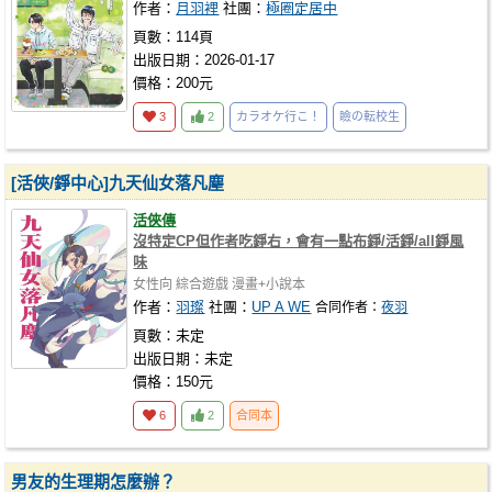
作者：
月羽裡
社團：
極圈定居中
頁數：114頁
出版日期：2026-01-17
價格：200元
3
2
カラオケ行こ！
瞼の転校生
[活俠/錚中心]九天仙女落凡塵
活俠傳
沒特定CP但作者吃錚右，會有一點布錚/活錚/all錚風
味
女性向
綜合遊戲
漫畫+小說本
作者：
羽璨
社團：
UP A WE
合同作者：
夜羽
頁數：未定
出版日期：未定
價格：150元
6
2
合同本
男友的生理期怎麼辦？