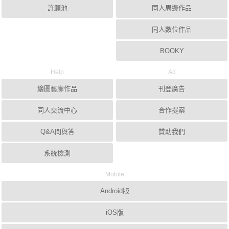
許願池
同人周邊作品
同人數位作品
BOOKY
Help
Ad
繪圖藝廊作品
刊登廣告
同人交流中心
合作提案
Q&A問與答
贊助我們
系統檢測
Mobile
Android版
iOS版