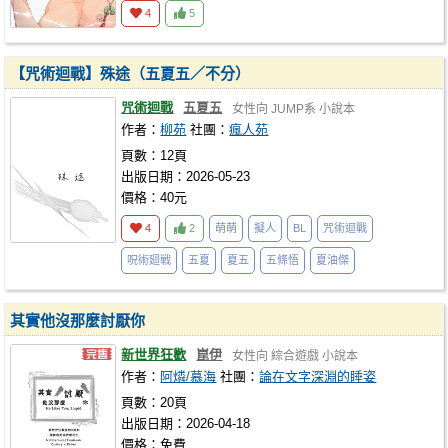
4
5
【咒術迴戰】殊途（五夏五／不分）
咒術迴戰
五夏五
女性向
JUMP系
小說本
作者：
柳苑
社團：
瘋人苑
頁數：12頁
出版日期：2026-05-23
價格：40元
4
2
萌萌
擬人
BL
咒術迴戰
呪術廻戦
五夏
夏五
五條悟
夏油傑
其實他沒那麼討厭你
新世界狂歡
崑伊
女性向
綜合遊戲
小說本
作者：
阿燐/慕海
社團：
論在文字深淵的睡姿
頁數：20頁
出版日期：2026-04-18
價格：免費