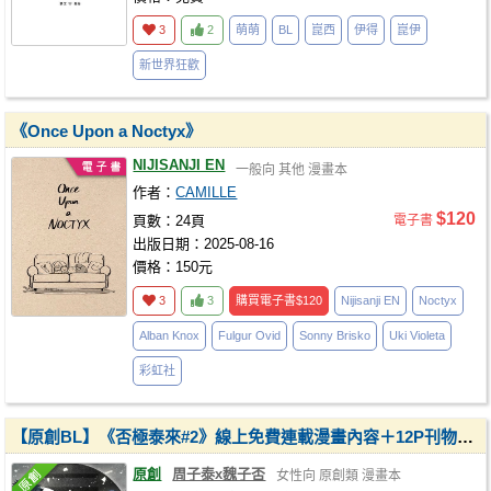
3
2
萌萌
BL
崑西
伊得
崑伊
新世界狂歡
《Once Upon a Noctyx》
NIJISANJI EN
一般向
其他
漫畫本
作者：
CAMILLE
$120
頁數：24頁
電子書
出版日期：2025-08-16
價格：150元
3
3
購買電子書
$120
Nijisanji EN
Noctyx
Alban Knox
Fulgur Ovid
Sonny Brisko
Uki Violeta
彩虹社
【原創BL】《否極泰來#2》線上免費連載漫畫內容＋12P刊物限定內容
原創
周子泰x魏子否
女性向
原創類
漫畫本