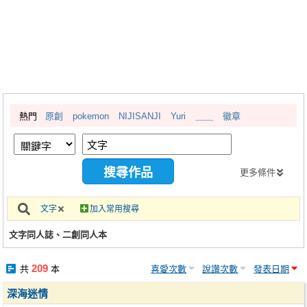
同人社團
工作委託
同人宣傳看板
繪圖藝廊
熱門
原創
pokemon
NIJISANJI
Yuri
＿＿
徽章
交流中心
攤位轉讓區
會員功能選單
更多條件
會員中心
文字
加入常用搜尋
註冊會員
文字同人誌、二創同人本
登入
209
共
本
喜愛次數
說讚次數
發表日期
深海迷情