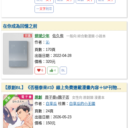
一
文字
則宗
在你成為回憶之前
排球少年
佐久侑
一般向
綜合動漫類
小說本
作者：
沁
頁數：170頁
出版日期：2022-04-28
價格：320元
6
4
BL
【原創BL】《否極泰來#3》線上免費連載漫畫內容＋5P刊物限定內容
原創
周子泰x魏子否
女性向
原創類
漫畫本
作者：
白享瓜
社團：
白享瓜的小王國
頁數：24頁
出版日期：2026-05-23
價格：150元