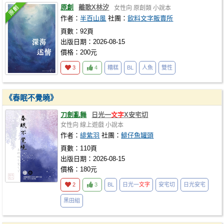
原創
離歌X林汐
女性向
原創類
小說本
作者：
半百山風
社團：
飲料文字販賣所
頁數：92頁
出版日期：2026-08-15
價格：200元
3
4
糟糕
BL
人魚
雙性
《春眠不覺曉》
刀劍亂舞
日光一
文字
X安宅切
女性向
線上遊戲
小說本
作者：
緋紫羽
社團：
鯡仔魚罐頭
頁數：110頁
出版日期：2026-08-15
價格：180元
2
3
BL
日光一
文字
安宅切
日光安宅
黑田組