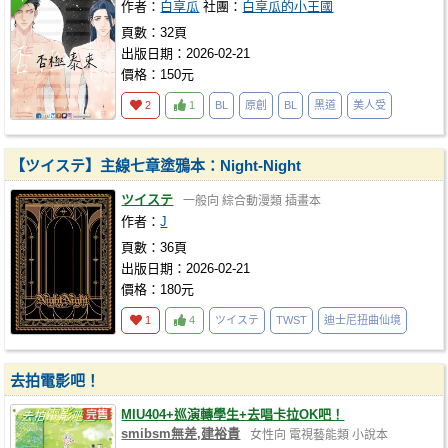
作者：
白享瓜
社團：
白享瓜的小王國
頁數：32頁
出版日期：2026-02-21
價格：150元
2
1
BL
原創
BL
黑道
美人受
【ツイステ】主線七章塗鴉本：Night-Night
ツイステ
一般向
綜合動漫類
插畫本
作者：
J
頁數：36頁
出版日期：2026-02-21
價格：180元
1
4
ツイステ
TWST
迪士尼扭曲仙境
去拍電影吧！
MIU404+巡演轉學生+去唱卡拉OK吧！
smibsm無差,建裕貴
女性向
電視藝能類
小說本