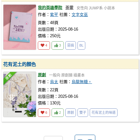
我的英雄學院
荼霍
女性向
JUMP系
小說本
作者：
紫芊
社團：
文字女巫
頁數：48頁
出版日期：2025-08-16
價格：250元
4
3
惡搞
BL
花有泥土的顏色
原創
一般向
原創類
插畫本
作者：
烏太
社團：
烏龍無糖。
頁數：22頁
出版日期：2025-08-16
價格：130元
6
2
原創
雙子
花有泥土的味道