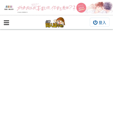
登入
BOOKY書集倉庫
同人作品
同人誌
同人周邊
同人數位作品
活動&消息
同人誌活動
最新消息
同人相關店家
宣傳&交流