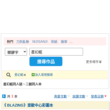
同人社團
工作委託
同人宣傳看板
繪圖藝廊
熱門
刀劍亂舞
NIJISANJI
和紙
徽章
交流中心
攤位轉讓區
會員功能選單
更多條件
會員中心
星幻紙
加入常用搜尋
註冊會員
星幻紙同人誌、二創同人本
登入
1
共
本
喜愛次數
說讚次數
發表日期
《 BLAZING》里歐中心彩圖本