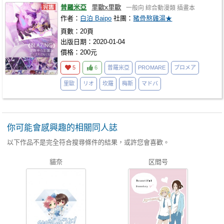
普羅米亞
里歐x里歐
一般向
綜合動漫類
插畫本
作者：
白泊 Baipo
社團：
豬骨熬雞湯★
頁數：20頁
出版日期：2020-01-04
價格：200元
5
6
普羅米亞
PROMARE
プロメア
里歐
リオ
坎羅
梅斯
マドバ
你可能會感興趣的相關同人誌
以下作品不是完全符合搜尋條件的結果，或許您會喜歡。
貓奈
区間号