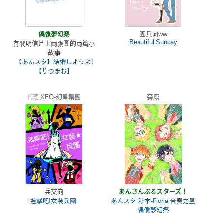
偶像夢幻祭
團兵向ww
Beautiful Sunday
有關明信片上兩張圖的兩篇小
故事
【あんスタ】結婚しようよ!
【りつまお】
XEO-幻星集團
森鹿
代理
兵艾向
あんさんぶるスターズ！
進擊吧!女裝兵團!
あんスタ 彩本-Floria 合奏之星
偶像夢幻祭