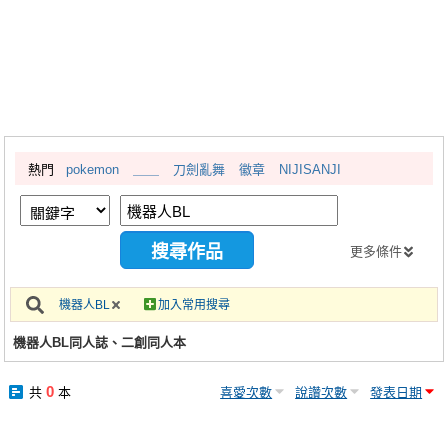
同人社團
工作委託
同人宣傳看板
繪圖藝廊
熱門
pokemon
＿＿
刀劍亂舞
徽章
NIJISANJI
交流中心
攤位轉讓區
會員功能選單
更多條件
會員中心
機器人BL
加入常用搜尋
註冊會員
機器人BL同人誌、二創同人本
登入
0
共
本
喜愛次數
說讚次數
發表日期