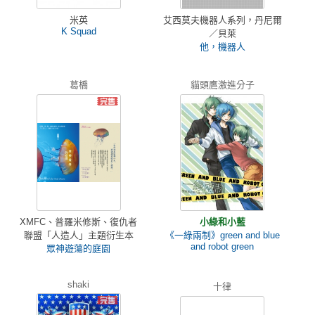
米英
艾西莫夫機器人系列，丹尼爾
K Squad
／貝萊
他，機器人
葛橋
貓頭鷹激進分子
XMFC、普羅米修斯、復仇者
小綠和小藍
聯盟「人造人」主題衍生本
《一綠兩制》green and blue
and robot green
眾神遊蕩的庭園
shaki
十律