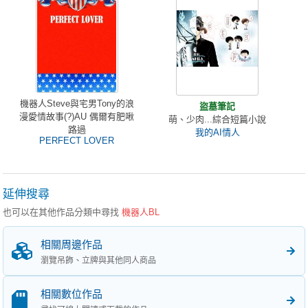
機器人Steve與宅男Tony的浪
盜墓筆記
漫愛情故事(?)AU 偶爾有肥啾
萌、少肉...綜合短篇小說
路過
我的AI情人
PERFECT LOVER
延伸搜尋
也可以在其他作品分類中尋找
機器人BL
相關周邊作品
瀏覽吊飾、立牌與其他同人商品
相關數位作品