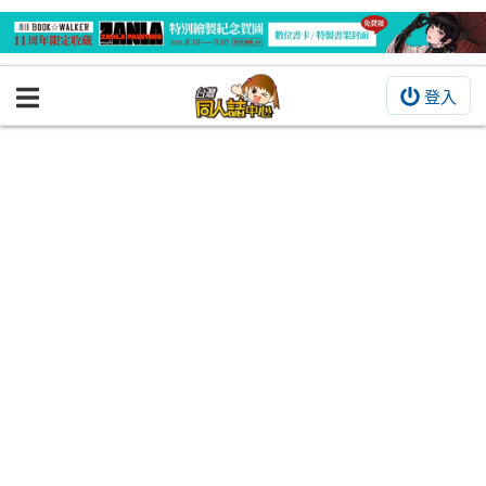
登入
BOOKY書集倉庫
同人作品
同人誌
同人周邊
同人數位作品
活動&消息
同人誌活動
最新消息
同人相關店家
宣傳&交流