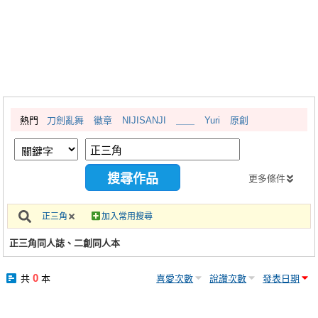
同人社團
工作委託
同人宣傳看板
繪圖藝廊
熱門
刀劍亂舞
徽章
NIJISANJI
＿＿
Yuri
原創
交流中心
攤位轉讓區
會員功能選單
更多條件
會員中心
正三角
加入常用搜尋
註冊會員
正三角同人誌、二創同人本
登入
0
共
本
喜愛次數
說讚次數
發表日期