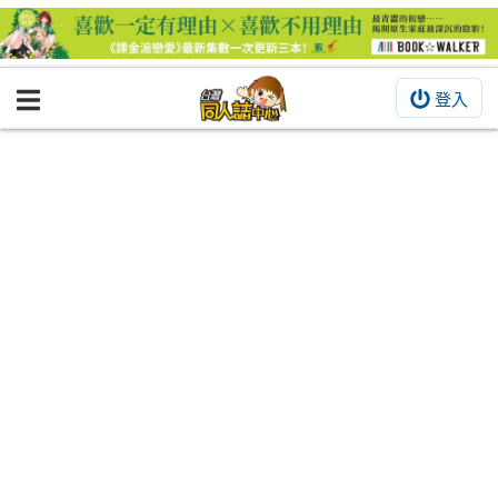
登入
BOOKY書集倉庫
同人作品
同人誌
同人周邊
同人數位作品
活動&消息
同人誌活動
最新消息
同人相關店家
宣傳&交流