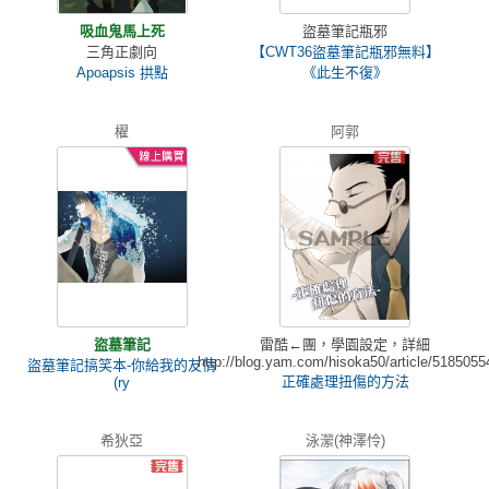
吸血鬼馬上死
盜墓筆記瓶邪
三角正劇向
【CWT36盜墓筆記瓶邪無料】
Apoapsis 拱點
《此生不復》
櫂
阿郭
盜墓筆記
雷酷←團，學園設定，詳細
http://blog.yam.com/hisoka50/article/5185055
盜墓筆記搞笑本-你給我的友情
正確處理扭傷的方法
(ry
希狄亞
泳瀠(神澤怜)