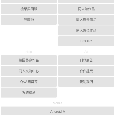
檢舉與回報
同人誌作品
許願池
同人周邊作品
同人數位作品
BOOKY
Help
Ad
繪圖藝廊作品
刊登廣告
同人交流中心
合作提案
Q&A問與答
贊助我們
系統檢測
Mobile
Android版