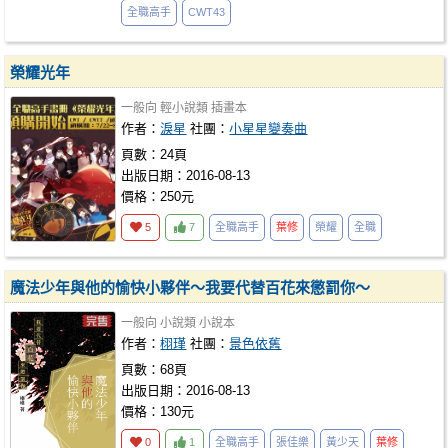
全職高手
CWT43
榮耀光年
一般向
輕小說類
插畫本
作者：
淚星
社團：
小星星變奏曲
頁數：24頁
出版日期：2016-08-13
價格：250元
5
7
全職高手
葉修
榮耀
全職
魔法少年與他的愉快小夥伴～我要代替百花來懲罰你～
一般向
小說類
小說本
作者：
栩瑾
社團：
景色依舊
頁數：68頁
出版日期：2016-08-13
價格：130元
0
1
全職高手
張佳樂
黃少天
葉修