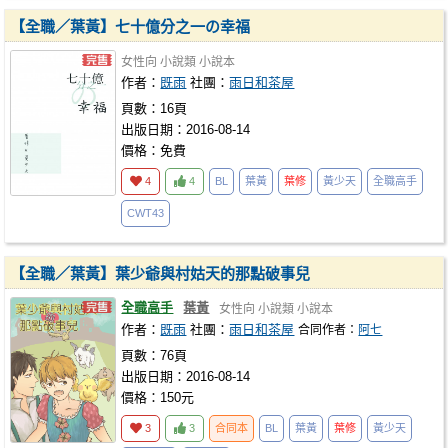
【全職／葉黃】七十億分之一の幸福
女性向
小說類
小說本
作者：
既雨
社團：
雨日和茶屋
頁數：16頁
出版日期：2016-08-14
價格：免費
4
4
BL
葉黃
葉修
黃少天
全職高手
CWT43
【全職／葉黃】葉少爺與村姑天的那點破事兒
全職高手
葉黃
女性向
小說類
小說本
作者：
既雨
社團：
雨日和茶屋
合同作者：
阿七
頁數：76頁
出版日期：2016-08-14
價格：150元
3
3
合同本
BL
葉黃
葉修
黃少天