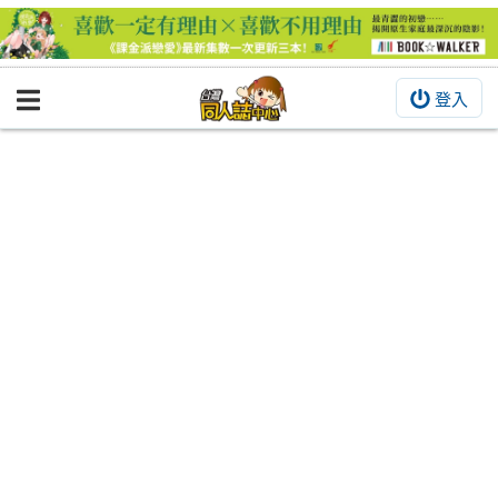
登入
BOOKY書集倉庫
同人作品
同人誌
同人周邊
同人數位作品
活動&消息
同人誌活動
最新消息
同人相關店家
宣傳&交流