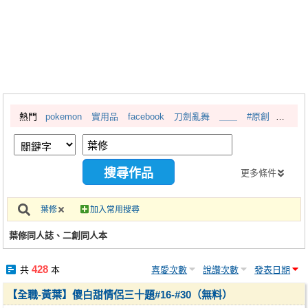
同人社團
工作委託
同人宣傳看板
繪圖藝廊
熱門
pokemon
實用品
facebook
刀劍亂舞
＿＿
#原創
交流中心
攤位轉讓區
會員功能選單
更多條件
會員中心
葉修
加入常用搜尋
註冊會員
葉修同人誌、二創同人本
登入
428
共
本
喜愛次數
說讚次數
發表日期
【全職-黃葉】傻白甜情侶三十題#16-#30（無料）