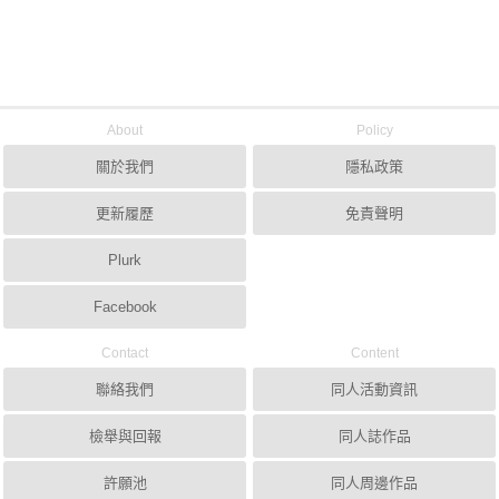
About
Policy
關於我們
隱私政策
更新履歷
免責聲明
Plurk
Facebook
Contact
Content
聯絡我們
同人活動資訊
檢舉與回報
同人誌作品
許願池
同人周邊作品