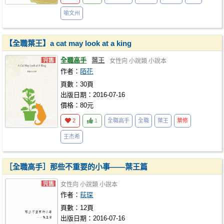
喻文州
【全職葉王】a cat may look at a king
全職高手
葉王
女性向
小說類
小說本
作者：
陌花
頁數：30頁
出版日期：2016-07-16
價格：80元
2
1
全職高手
全職
葉王
葉修
王杰希
［全職高手］那些不重要的小事——葉王篇
女性向
小說類
小說本
作者：
荻琛
頁數：12頁
出版日期：2016-07-16