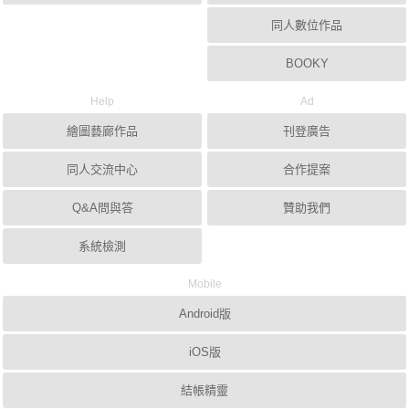
同人數位作品
BOOKY
Help
Ad
繪圖藝廊作品
刊登廣告
同人交流中心
合作提案
Q&A問與答
贊助我們
系統檢測
Mobile
Android版
iOS版
結帳精靈