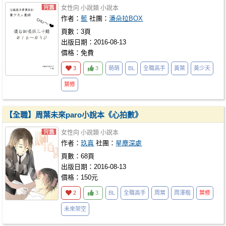
女性向
小說類
小說本
作者：
藍
社團：
潘朵拉BOX
頁數：3頁
出版日期：2016-08-13
價格：免費
3
3
萌萌
BL
全職高手
黃葉
黃少天
葉修
【全職】周葉未來paro小說本《心拍數》
女性向
小說類
小說本
作者：
玖真
社團：
星塵深處
頁數：68頁
出版日期：2016-08-13
價格：150元
2
3
BL
全職高手
周葉
周澤楷
葉修
未來架空