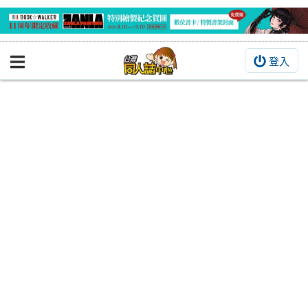
登入
BOOKY書集倉庫
同人作品
同人誌
同人周邊
同人數位作品
活動&消息
同人誌活動
最新消息
同人相關店家
宣傳&交流