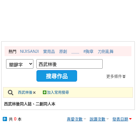
同人社團
工作委託
同人宣傳看板
繪圖藝廊
熱門
NIJISANJI
實用品
原創
＿＿
#胸章
刀劍亂舞
交流中心
攤位轉讓區
會員功能選單
更多條件
會員中心
西武林後
加入常用搜尋
註冊會員
西武林後同人誌、二創同人本
登入
0
共
本
喜愛次數
說讚次數
發表日期