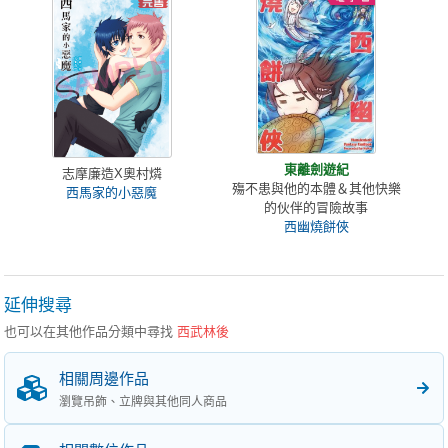
東離劍遊紀
志摩廉造X奧村燐
殤不患與他的本體＆其他快樂
西馬家的小惡魔
的伙伴的冒險故事
西幽燒餅俠
延伸搜尋
也可以在其他作品分類中尋找
西武林後
相關周邊作品
瀏覽吊飾、立牌與其他同人商品