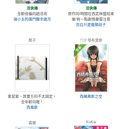
活俠傳
活俠傳
全齡但偏向趙活攻
原作向/時間在西武林盟結束
瑞小主的唐門艱辛歲月
後/有一點劇情暴雷注意
告白只是龍陽段子
葉子
塔布里斯
代理
紫鼠紫，其實方向不太固定。
西緒弗斯之空
全年齡向喔！
西風歌
KoKai
森實