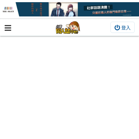
登入
BOOKY書集倉庫
同人作品
同人誌
同人周邊
同人數位作品
活動&消息
同人誌活動
最新消息
同人相關店家
宣傳&交流