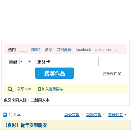
同人社團
工作委託
同人宣傳看板
繪圖藝廊
熱門
＿＿
#胸章
徽章
刀劍亂舞
facebook
pokemon
交流中心
攤位轉讓區
會員功能選單
更多條件
會員中心
象牙卡
加入常用搜尋
註冊會員
象牙卡同人誌、二創同人本
登入
2
共
本
喜愛次數
說讚次數
發表日期
【良彩】從早安到晚安