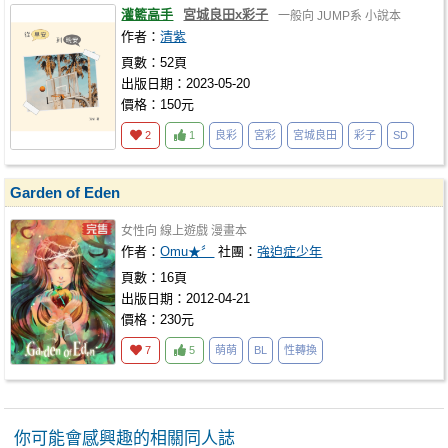
灌籃高手
宮城良田x彩子
一般向
JUMP系
小說本
作者：
清紫
頁數：52頁
出版日期：2023-05-20
價格：150元
2
1
良彩
宮彩
宮城良田
彩子
SD
Garden of Eden
女性向
線上遊戲
漫畫本
作者：
Omu★〞
社團：
強迫症少年
頁數：16頁
出版日期：2012-04-21
價格：230元
7
5
萌萌
BL
性轉換
你可能會感興趣的相關同人誌