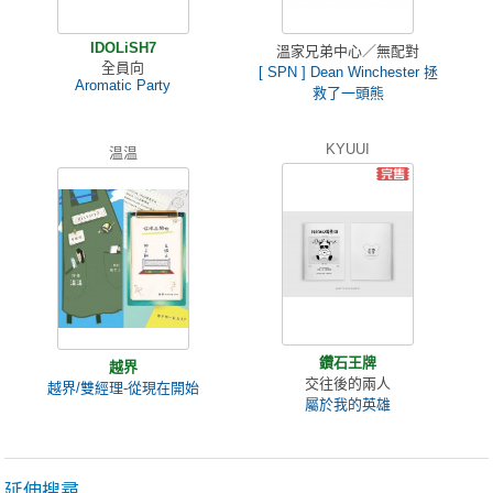
IDOLiSH7
溫家兄弟中心／無配對
全員向
[ SPN ] Dean Winchester 拯
Aromatic Party
救了一頭熊
KYUUI
温温
鑽石王牌
越界
交往後的兩人
越界/雙經理-從現在開始
屬於我的英雄
延伸搜尋