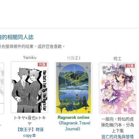
趣的相關同人誌
符合搜尋條件的結果，或許您會喜歡。
Yamiku
Z.I
代理
校工
Ragnarok online
トキヤx音也xトキ
一般向，鈴仙的貞
《Ragnarok Travel
ヤ
-
操危機(?)本，分為
Journal》
【歌王子】時音
上下集
copy本
逃亡的月兔與發情