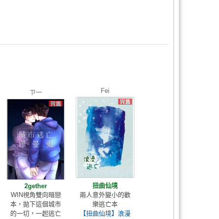
Fei
ㄗ一
扭曲仙境
2gether
WIN視角雙向暗戀
兩人意外變小的歡
本，拋下這個城市
樂逃亡本
的一切，一起逃亡
【扭曲仙境】浪漫