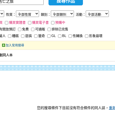
性質：
類別：
活動：
買
購買實體書
購買電子書
預購中
有開放預訂
免費
可通販
排除已完售
擬人
糟糕
惡搞
獵奇
GL
BL
性轉換
形象崩壞
加入常用搜尋
創同人本
您的搜尋條件下目前沒有符合條件的同人誌，
重