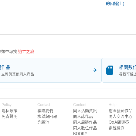
的因幡(上)
分類中尋找
逃亡之旅
邊作品
相關數
、立牌與其他同人商品
尋找可線
Policy
Contact
Content
Help
隱私政策
聯絡我們
同人活動資訊
繪圖藝廊作品
免責聲明
檢舉與回報
同人誌作品
同人交流中心
許願池
同人周邊作品
Q&A問與答
同人數位作品
系統檢測
BOOKY