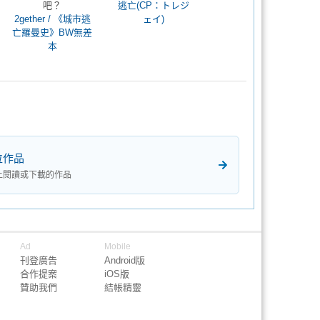
吧？
逃亡(CP：トレジ
2gether / 《城市逃
ェイ)
亡羅曼史》BW無差
本
位作品
上閱讀或下載的作品
Ad
Mobile
刊登廣告
Android版
合作提案
iOS版
贊助我們
結帳精靈