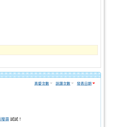
喜愛次數
說讚次數
發表日期
新搜尋
試試！