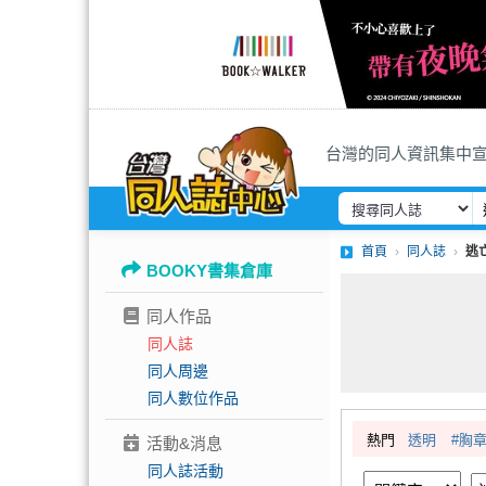
台灣的同人資訊集中
首頁
同人誌
逃
BOOKY書集倉庫
同人作品
同人誌
同人周邊
同人數位作品
熱門
透明
#胸
活動&消息
同人誌活動