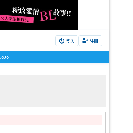
登入
註冊
JoJo