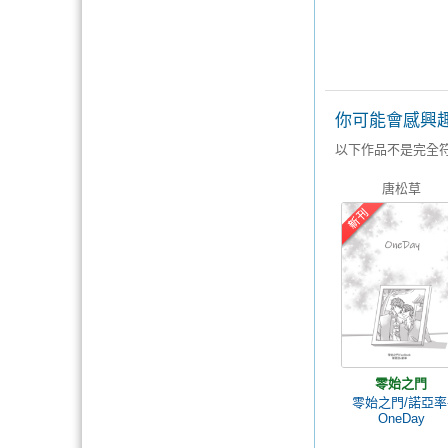
你可能會感興
以下作品不是完全
唐松草
零始之門
零始之門/諾亞率
OneDay