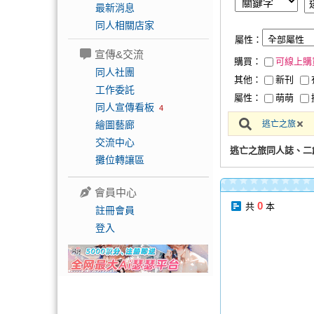
最新消息
同人相關店家
屬性：
宣傳&交流
購買：
可線上購
同人社團
其他：
新刊
工作委託
屬性：
萌萌
同人宣傳看板
4
繪圖藝廊
逃亡之旅
交流中心
逃亡之旅同人誌、二
攤位轉讓區
會員中心
0
共
本
註冊會員
登入