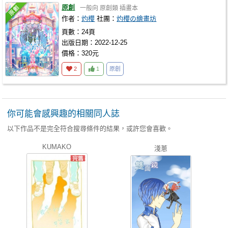
原創
一般向
原創類
插畫本
作者：
灼櫻
社團：
灼櫻の繪畫坊
頁數：24頁
出版日期：2022-12-25
價格：320元
2
1
原創
你可能會感興趣的相關同人誌
以下作品不是完全符合搜尋條件的結果，或許您會喜歡。
KUMAKO
淺蔥