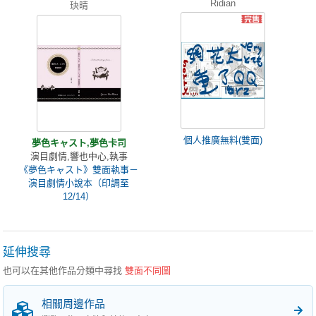
Ridian
玦晴
個人推廣無料(雙面)
夢色キャスト,夢色卡司
演目劇情,響也中心,執事
《夢色キャスト》雙面執事－
演目劇情小說本（印調至
12/14）
延伸搜尋
也可以在其他作品分類中尋找
雙面不同圖
相關周邊作品