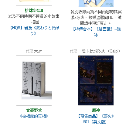
排球少年!!
各別收錄兩篇不同內容的褚冥
岩及不同時期不連貫的小故事
漾x冰炎。歡樂溫馨向HE。試
+插圖
閱請往預訂頁走。
【HQ!!】岩及《終わりと始ま
【特傳合本】《雙面鏡》--漾
り》
冰
木对
一雙卡比想吃肉（Calpi）
代理
代理
文豪野犬
原神
《被揭露的真相》
【預售商品】《野火》
#01（英文版）