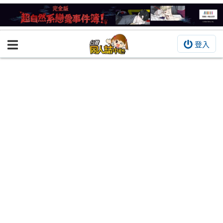
登入
BOOKY書集倉庫
同人作品
同人誌
同人周邊
同人數位作品
活動&消息
同人誌活動
最新消息
同人相關店家
宣傳&交流