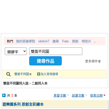
同人社團
工作委託
同人宣傳看板
繪圖藝廊
熱門
我的英雄學院
idolish7
徽章
Fate
原創
明信片
交流中心
攤位轉讓區
會員功能選單
更多條件
會員中心
雙面不同圖
加入常用搜尋
註冊會員
雙面不同圖同人誌、二創同人本
登入
1
共
本
喜愛次數
說讚次數
發表日期
遊樂園系列 原創全彩繪本