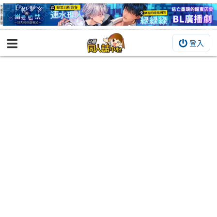
登入
BOOKY書集倉庫
同人作品
同人誌
同人周邊
同人數位作品
活動&消息
同人誌活動
最新消息
同人相關店家
宣傳&交流