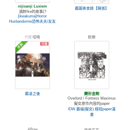
nijisanji Luxiem
霸圖美食錄【韓張】
酒醉Ike的故事(?
[ikeakuma]Horror
Husbandomie恐怖夫夫/友友
啞鳴
欸樂
代理
霸凌之後
變形金剛
Overlord / Fortress Maximus
擬女原作內容的paper
IDW 霸福(擬女) 極短paper漫
畫
ABow