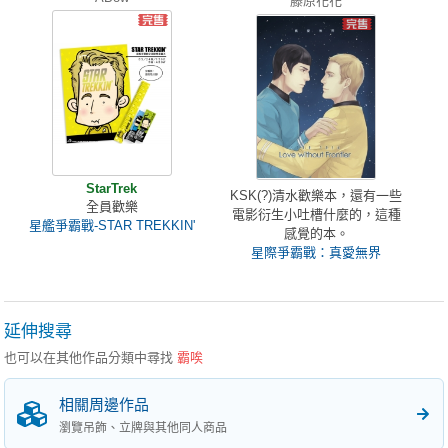
藤原花花
StarTrek
KSK(?)清水歡樂本，還有一些
全員歡樂
電影衍生小吐槽什麼的，這種
星艦爭霸戰-STAR TREKKIN'
感覺的本。
星際爭霸戰：真愛無界
延伸搜尋
也可以在其他作品分類中尋找
霸唉
相關周邊作品
瀏覽吊飾、立牌與其他同人商品