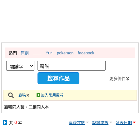
同人社團
工作委託
同人宣傳看板
繪圖藝廊
熱門
原創
＿＿
Yuri
pokemon
facebook
交流中心
攤位轉讓區
會員功能選單
更多條件
會員中心
霸唉
加入常用搜尋
註冊會員
霸唉同人誌、二創同人本
登入
0
共
本
喜愛次數
說讚次數
發表日期