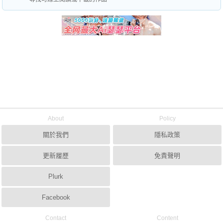
About
Policy
關於我們
隱私政策
更新履歷
免責聲明
Plurk
Facebook
Contact
Content