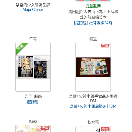
架空的少女服飾品牌
刀劍亂舞
Majo Cipher
織田組四人去山上為主上採松
茸的無腦搞笑本
[織田組] 松茸戰線24時
午零
雲笙
男子+服飾
奇蹟+火神小雞手做品的周邊
DM
服飾繪
奇蹟+火神小雞周邊無料DM
Kaki
秋水荻