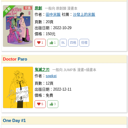
原創
一般向
原創類
漫畫本
作者：
田中米飯
社團：
沙發上的米飯
頁數：20頁
出版日期：2022-10-29
價格：150元
1
1
BL
四格
︀搭檔
Doctor
Paro
鬼滅之刃
一般向
JUMP系
漫畫+插畫本
作者：
spekei
頁數：12頁
出版日期：2022-12-11
價格：免費
5
3
One Day #1