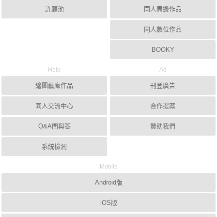
許願池
同人周邊作品
同人數位作品
BOOKY
Help
Ad
繪圖藝廊作品
刊登廣告
同人交流中心
合作提案
Q&A問與答
贊助我們
系統檢測
Mobile
Android版
iOS版