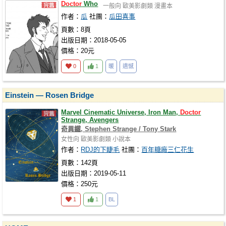
Doctor
Who
一般向
歐美影劇類
漫畫本
作者：
瓜
社團：
瓜田喜事
頁數：8頁
出版日期：2018-05-05
價格：20元
0
1
暖
遺憾
Einstein — Rosen Bridge
Marvel Cinematic Universe, Iron Man,
Doctor
Strange, Avengers
奇異鐵, Stephen Strange / Tony Stark
女性向
歐美影劇類
小說本
作者：
RDJ的下睫毛
社團：
百年糖廠三仁花生
頁數：142頁
出版日期：2019-05-11
價格：250元
1
1
BL