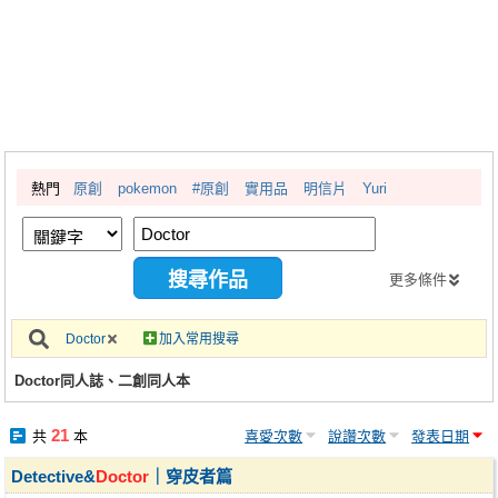
同人社團
工作委託
同人宣傳看板
繪圖藝廊
熱門
原創
pokemon
#原創
實用品
明信片
Yuri
交流中心
攤位轉讓區
會員功能選單
更多條件
會員中心
Doctor
加入常用搜尋
註冊會員
Doctor同人誌、二創同人本
登入
21
共
本
喜愛次數
說讚次數
發表日期
Detective&
Doctor
｜穿皮者篇