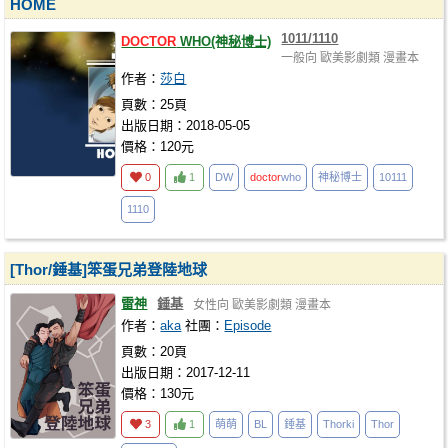
HOME
1011/1110
DOCTOR
WHO(神秘博士)
一般向
歐美影劇類
漫畫本
作者：
莎白
頁數：25頁
出版日期：2018-05-05
價格：120元
0
1
DW
doctor
who
神秘博士
10111
1110
[Thor/錘基]笨蛋兄弟登陸地球
雷神
錘基
女性向
歐美影劇類
漫畫本
作者：
aka
社團：
Episode
頁數：20頁
出版日期：2017-12-11
價格：130元
3
1
萌萌
BL
錘基
Thorki
Thor