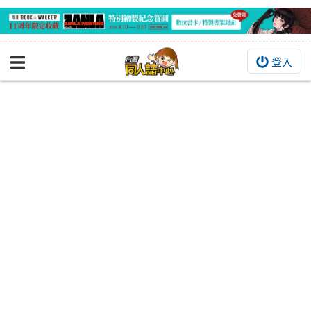
登入
BOOKY書集倉庫
同人作品
同人誌
同人周邊
同人數位作品
活動&消息
同人誌活動
最新消息
同人相關店家
宣傳&交流