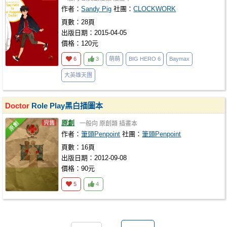
作者：
Sandy Pig
社團：
CLOCKWORK
頁數：28頁
出版日期：2015-04-05
價格：120元
6
3
萌萌
BIG HERO 6
Baymax
大英雄天團
Doctor
Role Play黑白插圖本
原創
一般向
原創類
插畫本
作者：
筆頭Penpoint
社團：
筆頭Penpoint
頁數：16頁
出版日期：2012-09-08
價格：90元
5
4