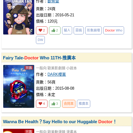
作者：
斷魚雷
頁數：24頁
出版日期：2016-05-21
價格：120元
2
2
擬人
惡搞
形象崩壞
Doctor
Who
DW
Fairy Tale-
Doctor
Who 11TH-推廣本
一般向
歐美影劇類
小說本
作者：
DARK櫻薰
頁數：56頁
出版日期：2015-08-08
價格：未定
4
3
合同本
推廣本
Wanna Be Health？Say Hello to our Huggable
Doctor
！
一般向
歐美動漫類
漫畫本