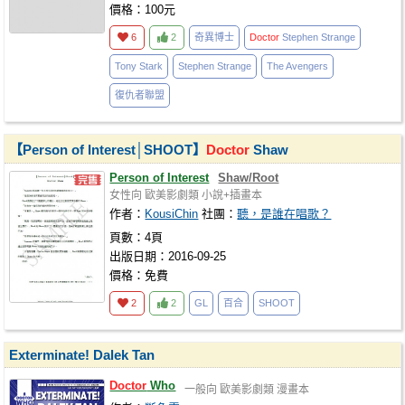
價格：100元
6
2
奇異博士
Doctor
Stephen Strange
Tony Stark
Stephen Strange
The Avengers
復仇者聯盟
【Person of Interest│SHOOT】
Doctor
Shaw
Person of Interest
Shaw/Root
女性向
歐美影劇類
小說+插畫本
作者：
KousiChin
社團：
聽，是誰在唱歌？
頁數：4頁
出版日期：2016-09-25
價格：免費
2
2
GL
百合
SHOOT
Exterminate! Dalek Tan
Doctor
Who
一般向
歐美影劇類
漫畫本