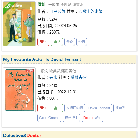
原創
一般向
原創類
漫畫本
作者：
田中米飯
社團：
沙發上的米飯
頁數：52頁
出版日期：2024-05-25
價格：230元
4
2
懸疑
恐怖
My Favourite Actor Is David Tennant
一般向
歐美影劇類
其他
作者：
去冰
社團：
微糖去冰
頁數：24頁
出版日期：2022-12-01
價格：80元
1
1
大衛田納特
David Tennant
好預兆
Good Omens
神秘博士
Doctor
Who
Detective&
Doctor