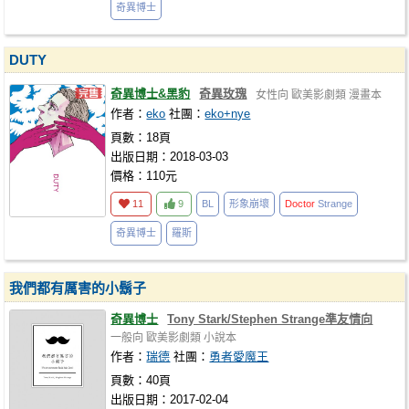
奇異博士
DUTY
奇異博士&黑豹
奇異玫瑰
女性向
歐美影劇類
漫畫本
作者：
eko
社團：
eko+nye
頁數：18頁
出版日期：2018-03-03
價格：110元
11
9
BL
形象崩壞
Doctor
Strange
奇異博士
羅斯
我們都有厲害的小鬍子
奇異博士
Tony Stark/Stephen Strange準友情向
一般向
歐美影劇類
小說本
作者：
瑞德
社團：
勇者愛魔王
頁數：40頁
出版日期：2017-02-04