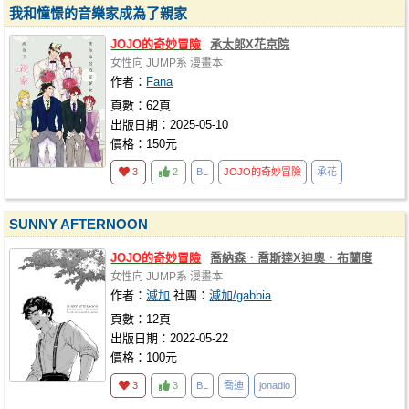
我和憧憬的音樂家成為了親家
JOJO
的奇妙冒險
承太郎X花京院
女性向
JUMP系
漫畫本
作者：
Fana
頁數：62頁
出版日期：2025-05-10
價格：150元
3
2
BL
JOJO
的奇妙冒險
承花
SUNNY AFTERNOON
JOJO
的奇妙冒險
喬納森．喬斯達X迪奧．布蘭度
女性向
JUMP系
漫畫本
作者：
減加
社團：
減加/gabbia
頁數：12頁
出版日期：2022-05-22
價格：100元
3
3
BL
喬迪
jonadio