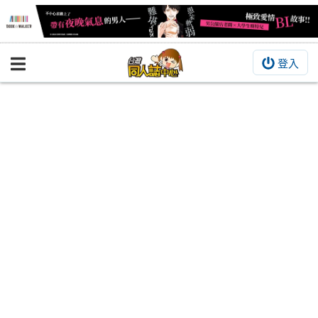
登入
BOOKY書集倉庫
同人作品
同人誌
同人周邊
同人數位作品
活動&消息
同人誌活動
最新消息
同人相關店家
宣傳&交流