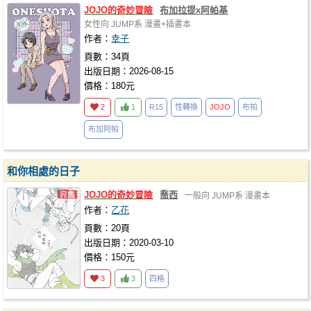
JOJO
的奇妙冒險
布加拉提x阿帕基
女性向
JUMP系
漫畫+插畫本
作者：
幸子
頁數：34頁
出版日期：2026-08-15
價格：180元
2
1
R15
性轉換
JOJO
布帕
布加阿帕
和你相處的日子
JOJO
的奇妙冒險
喬西
一般向
JUMP系
漫畫本
作者：
乙花
頁數：20頁
出版日期：2020-03-10
價格：150元
3
3
四格