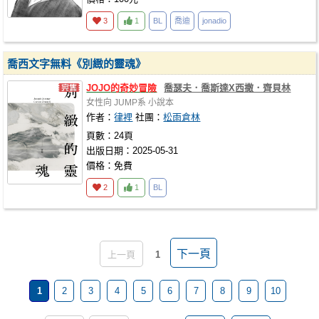
3
1
BL
喬迪
jonadio
喬西文字無料《別緻的靈魂》
JOJO
的奇妙冒險
喬瑟夫．喬斯達X西撒．齊貝林
女性向
JUMP系
小說本
作者：
律裡
社團：
松雨倉林
頁數：24頁
出版日期：2025-05-31
價格：免費
2
1
BL
下一頁
上一頁
1
1
2
3
4
5
6
7
8
9
10