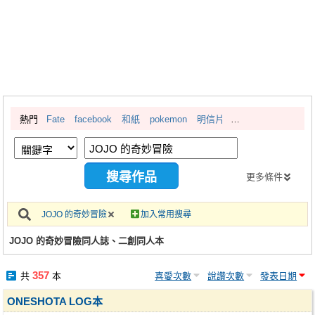
同人社團
工作委託
同人宣傳看板
繪圖藝廊
熱門
Fate
facebook
和紙
pokemon
明信片
交流中心
攤位轉讓區
會員功能選單
更多條件
會員中心
JOJO 的奇妙冒險
加入常用搜尋
註冊會員
JOJO 的奇妙冒險同人誌、二創同人本
登入
357
共
本
喜愛次數
說讚次數
發表日期
ONESHOTA LOG本