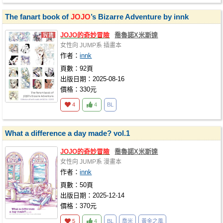
The fanart book of
JOJO
’s Bizarre Adventure by innk
JOJO
的奇妙冒險
喬魯諾X米斯達
女性向
JUMP系
插畫本
作者：
innk
頁數：92頁
出版日期：2025-08-16
價格：330元
4
4
BL
What a difference a day made? vol.1
JOJO
的奇妙冒險
喬魯諾X米斯達
女性向
JUMP系
漫畫本
作者：
innk
頁數：50頁
出版日期：2025-12-14
價格：370元
5
4
BL
喬米
黃金之風