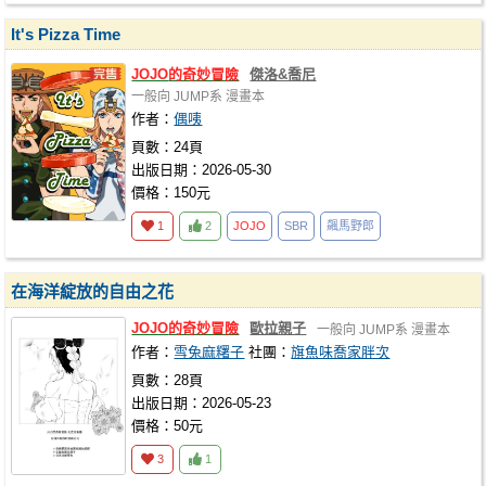
It's Pizza Time
JOJO
的奇妙冒險
傑洛&喬尼
一般向
JUMP系
漫畫本
作者：
偶咦
頁數：24頁
出版日期：2026-05-30
價格：150元
1
2
JOJO
SBR
飆馬野郎
在海洋綻放的自由之花
JOJO
的奇妙冒險
歐拉親子
一般向
JUMP系
漫畫本
作者：
雪兔麻糬子
社團：
旗魚味喬家胖次
頁數：28頁
出版日期：2026-05-23
價格：50元
3
1