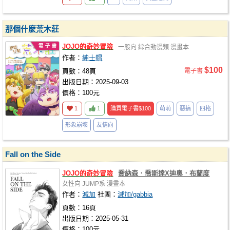
那個什麼荒木莊
JOJO
的奇妙冒險
一般向
綜合動漫類
漫畫本
作者：
紳士帽
$100
頁數：48頁
電子書
出版日期：2025-09-03
價格：100元
1
1
購買電子書
$100
萌萌
惡搞
四格
形象崩壞
友情向
Fall on the Side
JOJO
的奇妙冒險
喬納森．喬斯達X迪奧．布蘭度
女性向
JUMP系
漫畫本
作者：
減加
社團：
減加/gabbia
頁數：16頁
出版日期：2025-05-31
價格：100元