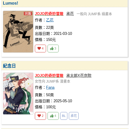
Lumos!
JOJO
的奇妙冒險
承花
一般向
JUMP系
插畫本
作者：
乙花
頁數：22頁
出版日期：2021-03-10
價格：150元
4
3
紀念日
JOJO
的奇妙冒險
承太郎X花京院
女性向
JUMP系
漫畫本
作者：
Fana
頁數：50頁
出版日期：2025-05-10
價格：100元
2
4
BL
承花