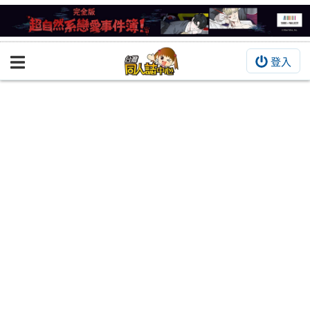
登入
BOOKY書集倉庫
同人作品
同人誌
同人周邊
同人數位作品
活動&消息
同人誌活動
最新消息
同人相關店家
宣傳&交流