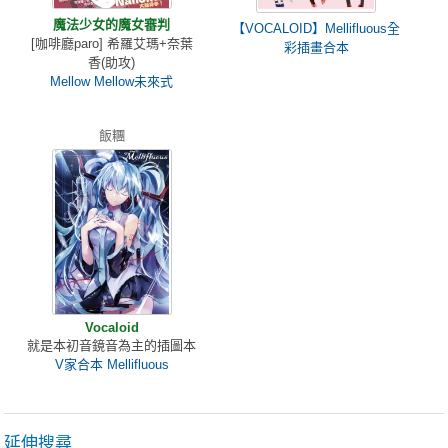
魔法少女的魔女審判
【VOCALOID】Mellifluous全
[咖啡廳paro] 希羅艾瑪+奈葉
彩插畫合本
香(助攻)
Mellow Mellow未來式
飯糰
Vocaloid
就是本初音鏡音為主的插圖本
V家合本 Mellifluous
延伸搜尋