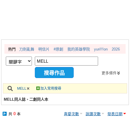
同人社團
工作委託
同人宣傳看板
繪圖藝廊
熱門
刀劍亂舞
明信片
#原創
我的英雄學院
yuri!!!on
2026
交流中心
攤位轉讓區
會員功能選單
更多條件
會員中心
MELL
加入常用搜尋
註冊會員
MELL同人誌、二創同人本
登入
0
共
本
喜愛次數
說讚次數
發表日期