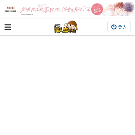
登入
BOOKY書集倉庫
同人作品
同人誌
同人周邊
同人數位作品
活動&消息
同人誌活動
最新消息
同人相關店家
宣傳&交流