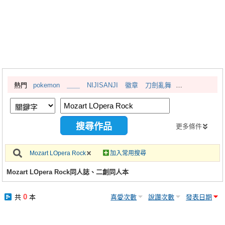
同人社團
工作委託
同人宣傳看板
繪圖藝廊
熱門
pokemon
＿＿
NIJISANJI
徽章
刀劍亂舞
交流中心
攤位轉讓區
會員功能選單
更多條件
會員中心
Mozart LOpera Rock
加入常用搜尋
註冊會員
Mozart LOpera Rock同人誌、二創同人本
登入
0
共
本
喜愛次數
說讚次數
發表日期