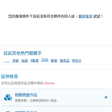
您的搜尋條件下目前沒有符合條件的同人誌，
重新搜尋
試試！
試試其他熱門關鍵字
2026
＿＿
原創
貼紙
#胸章
徽章
實用品
明信片
延伸搜尋
也可以在其他作品分類中尋找
Rensta
相關周邊作品
瀏覽吊飾、立牌與其他同人商品