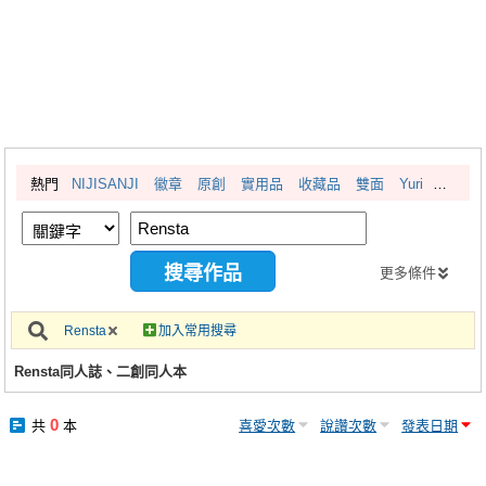
同人社團
工作委託
同人宣傳看板
繪圖藝廊
熱門
NIJISANJI
徽章
原創
實用品
收藏品
雙面
Yuri
交流中心
攤位轉讓區
會員功能選單
更多條件
會員中心
Rensta
加入常用搜尋
註冊會員
Rensta同人誌、二創同人本
登入
0
共
本
喜愛次數
說讚次數
發表日期