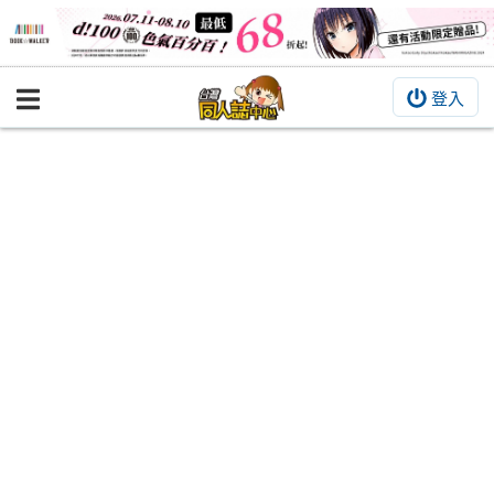
登入
BOOKY書集倉庫
同人作品
同人誌
同人周邊
同人數位作品
活動&消息
同人誌活動
最新消息
同人相關店家
宣傳&交流