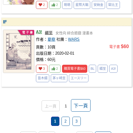
2
2
萌萌
星際大戰
安納金
歐比王
IF
A3!
綴至
女性向
綜合遊戲
漫畫本
作者：
夏樹
社團：
WARS
$60
頁數：10頁
電子書
出版日期：2020-02-01
價格：60元
3
2
購買電子書
$60
BL
綴至
A3!
皆木綴
茅ヶ崎至
エースリー
下一頁
上一頁
1
1
2
3