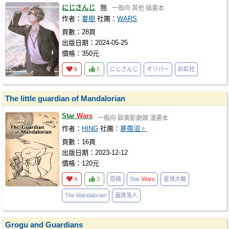
にじさんじ
無
一般向
其他
插畫本
作者：
夏樹
社團：
WARS
頁數：28頁
出版日期：2024-05-25
價格：350元
6
5
にじさんじ
オリバー
彩虹社
The little guardian of Mandalorian
Star
Wars
一般向
歐美影劇類
漫畫本
作者：
HING
社團：
寒帶沼。
頁數：16頁
出版日期：2023-12-12
價格：120元
4
3
惡搞
Star
Wars
星球大戰
The Mandalorian
曼達洛人
Grogu and Guardians