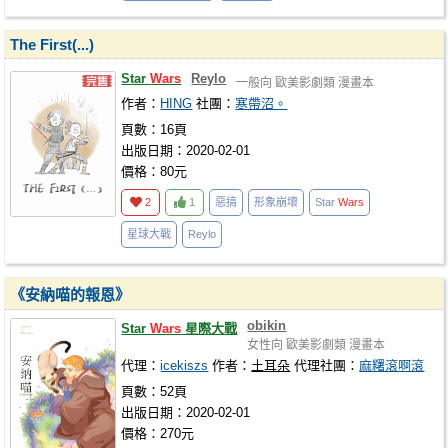
The First(...)
Star
Wars
Reylo
一般向
歐美影劇類
漫畫本
作者：
HING
社團：
寒帶沼。
頁數：16頁
出版日期：2020-02-01
價格：80元
2
1
惡搞
形象崩壞
Star
Wars
星球大戰
Reylo
《安納喵的報恩》
obikin
Star
Wars
星際大戰
女性向
歐美影劇類
漫畫本
代理：
icekiszs
作者：
土耳朵
代理社團：
麻糬滾啊滾
頁數：52頁
出版日期：2020-02-01
價格：270元