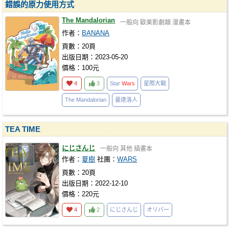
錯誤的原力使用方式
The Mandalorian
一般向
歐美影劇類
漫畫本
作者：
BANANA
頁數：20頁
出版日期：2023-05-20
價格：100元
4
3
Star
Wars
星際大戰
The Mandalorian
曼達洛人
TEA TIME
にじさんじ
一般向
其他
插畫本
作者：
夏樹
社團：
WARS
頁數：20頁
出版日期：2022-12-10
價格：220元
4
2
にじさんじ
オリバー