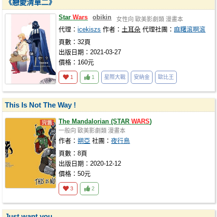
《戀愛清單二》
Star
Wars
obikin
女性向
歐美影劇類
漫畫本
代理：
icekiszs
作者：
土耳朵
代理社團：
麻糬滾啊滾
頁數：32頁
出版日期：2021-03-27
價格：160元
1
1
星際大戰
安納金
歐比王
This Is Not The Way !
The Mandalorian (STAR
WARS
)
一般向
歐美影劇類
漫畫本
作者：
朔亞
社團：
夜行鳥
頁數：8頁
出版日期：2020-12-12
價格：50元
3
2
Just want you