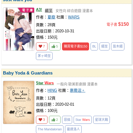
A3!
綴至
女性向
綜合遊戲
漫畫本
作者：
夏樹
社團：
WARS
$150
頁數：28頁
電子書
出版日期：2020-10-31
價格：150元
7
5
購買電子書
$150
BL
綴至
皆木綴
茅ヶ崎至
Baby Yoda & Guardians
Star
Wars
一般向
歐美影劇類
漫畫本
作者：
HING
社團：
寒帶沼。
頁數：12頁
出版日期：2020-02-01
價格：100元
3
2
惡搞
Star
Wars
星球大戰
The Mandalorian
曼達洛人