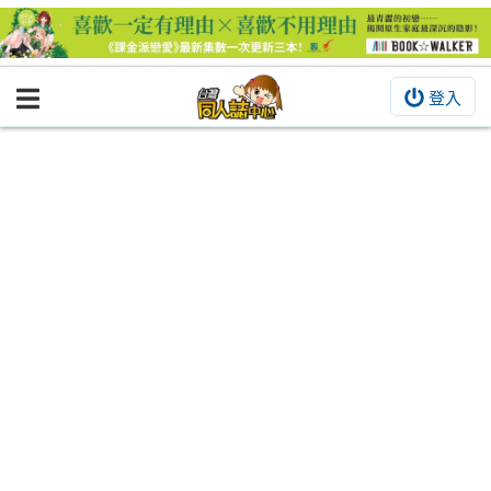
登入
BOOKY書集倉庫
同人作品
同人誌
同人周邊
同人數位作品
活動&消息
同人誌活動
最新消息
同人相關店家
宣傳&交流