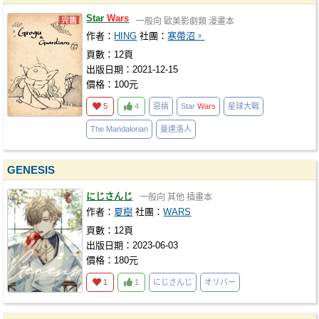
Star
Wars
一般向
歐美影劇類
漫畫本
作者：
HING
社團：
寒帶沼。
頁數：12頁
出版日期：2021-12-15
價格：100元
5
4
惡搞
Star
Wars
星球大戰
The Mandalorian
曼達洛人
GENESIS
にじさんじ
一般向
其他
插畫本
作者：
夏樹
社團：
WARS
頁數：12頁
出版日期：2023-06-03
價格：180元
1
1
にじさんじ
オリバー