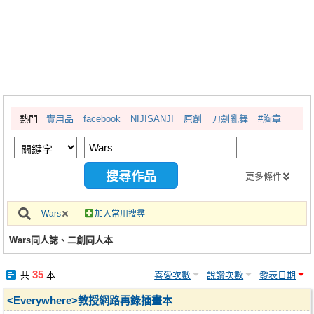
同人社團
工作委託
同人宣傳看板
繪圖藝廊
熱門
實用品
facebook
NIJISANJI
原創
刀劍亂舞
#胸章
交流中心
攤位轉讓區
會員功能選單
更多條件
會員中心
Wars
加入常用搜尋
註冊會員
Wars同人誌、二創同人本
登入
35
共
本
喜愛次數
說讚次數
發表日期
<Everywhere>教授網路再錄插畫本