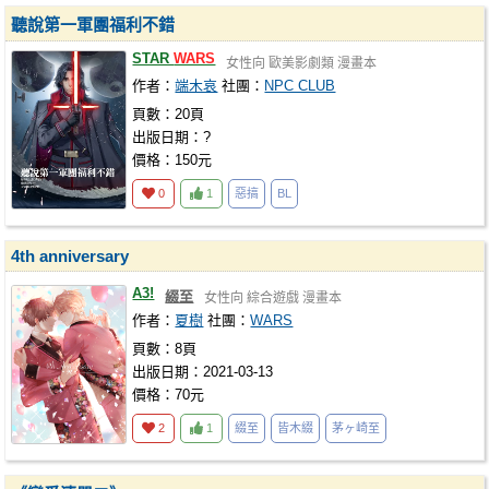
聽說第一軍團福利不錯
STAR
WARS
女性向
歐美影劇類
漫畫本
作者：
端木哀
社團：
NPC CLUB
頁數：20頁
出版日期：?
價格：150元
0
1
惡搞
BL
4th anniversary
A3!
綴至
女性向
綜合遊戲
漫畫本
作者：
夏樹
社團：
WARS
頁數：8頁
出版日期：2021-03-13
價格：70元
2
1
綴至
皆木綴
茅ヶ崎至