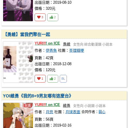
出版日期：2019-08-10
價格：320元
3
2
【勇維】當我們聚在一起
YURI!!
! on ICE
勇維
女性向
綜合動漫類
小說本
作者：
伊香魚
社團：
歪理糖哽
頁數：42頁
出版日期：2018-12-08
價格：120元
1
2
BL
YOI維勇《我的8+9男友哪有這麼台》
YURI!!
! on ICE
維勇
女性向
小說類
小說本
作者：
月悠
社團：
月球表面
合同作者：
圓心
頁數：56頁
出版日期：2019-02-16