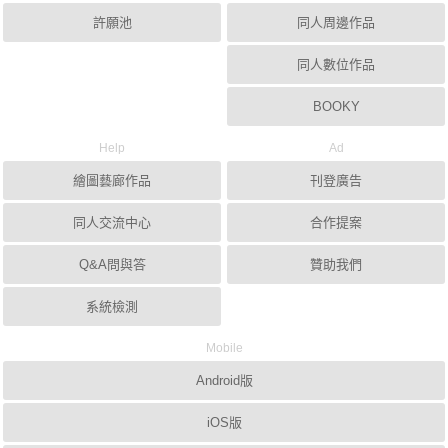
許願池
同人周邊作品
同人數位作品
BOOKY
Help
Ad
繪圖藝廊作品
刊登廣告
同人交流中心
合作提案
Q&A問與答
贊助我們
系統檢測
Mobile
Android版
iOS版