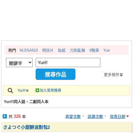
同人社團
工作委託
同人宣傳看板
繪圖藝廊
熱門
NIJISANJI
明信片
貼紙
刀劍亂舞
#胸章
Yuri
交流中心
攤位轉讓區
會員功能選單
更多條件
會員中心
Yuri!!
加入常用搜尋
註冊會員
Yuri!!同人誌、二創同人本
登入
326
共
本
喜愛次數
說讚次數
發表日期
さよつぐ小甜餅派對包2