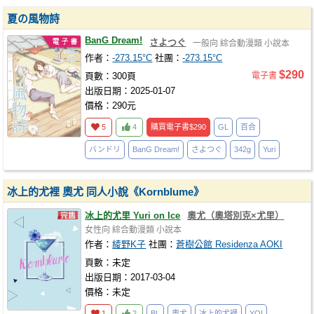
夏の風物詩
BanG Dream!
さよつぐ
一般向
綜合動漫類
小說本
作者：
-273.15°C
社團：
-273.15°C
$290
頁數：300頁
電子書
出版日期：2025-01-07
價格：290元
5
4
購買電子書
$290
GL
百合
バンドリ
BanG Dream!
さよつぐ
342g
Yuri
冰上的尤裡 奧尤 同人小說《Kornblume》
冰上的尤里 Yuri on Ice
奧尤（奧塔別克×尤里）
女性向
綜合動漫類
小說本
作者：
綾野K子
社團：
蒼樹公館 Residenza AOKI
頁數：未定
出版日期：2017-03-04
價格：未定
1
2
BL
奧尤
冰上的尤裡
YOI