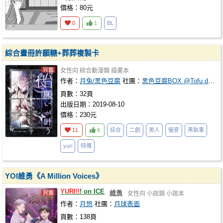
價格：80元
0
1
BL
綜合畫冊許願糖+葬葬複製卡
女性向
綜合動漫類
插畫本
作者：
月兔/黑色豆腐
社團：
黑色豆腐BOX @Tofu de Noir
頁數：32頁
出版日期：2019-08-10
價格：230元
11
6
綜合
二創
男人
催麥
黑執事
yuri
特傳
YOI維勇《A Million Voices》
YURI!!
! on ICE
維勇
女性向
小說類
小說本
作者：
月悠
社團：
月球表面
頁數：138頁