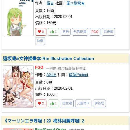
作者：
蛋吉
社團：
愛✩發電★
頁數：16頁
出版日期：2020-02-01
價格：160元
0
1
萌萌
形象崩壞
FGO
恩奇都
快樂
遠坂凛&女神插畫本-Rin Illustration Collection
FGO
一般向
綜合動漫類
插畫本
作者：
ASLE
社團：
倫語Project
頁數：8頁
出版日期：2020-02-01
價格：100元
2
1
遠坂凛
艾蕾修卡
伊絲塔
《マーリンエラ呼吸！2》梅林用鰓呼吸! 2
Fate/Grand Order