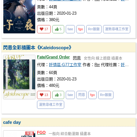
頁數：44頁
出版日期：2020-01-23
價格：380元
17
5
fate
fgo
Rrr飯飯
漫煞尋魂工作室
閃恩全彩插圖本《Kaleidoscope》
Fate/Grand Order
閃恩
女性向
線上遊戲
插畫本
代理：
奸情區-G77工作室
作者：
Rrr
代理社團：
奸情區-G77工作室
頁數：60頁
出版日期：2020-01-23
價格：480元
13
3
fate
閃恩
fgo
Rrr飯飯
漫煞尋魂工作室
cafe day
FGO
一般向
綜合動漫類
插畫本