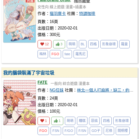
梅林羅曼
女性向
線上遊戲
漫畫+插畫本
作者：
猫羽摩卡
社團：
特調咖啡
頁數：16頁
出版日期：2020-02-01
價格：300元
12
3
萌萌
BL
四格
形象崩壞
羅曼
梅林
FGO
fate
羅馬尼
我的腦袋裝滿了宇宙垃圾
FATE
一般向
綜合遊戲
漫畫本
作者：
NG任妹
社團：
林北一個人打麻將，缺三，約嗎？
頁數：24頁
出版日期：2020-02-01
價格：100元
1
1
萌萌
糟糕
惡搞
四格
形象崩壞
FGO
FSN
F/GO
F/SN
GD子
尼祿
間桐櫻