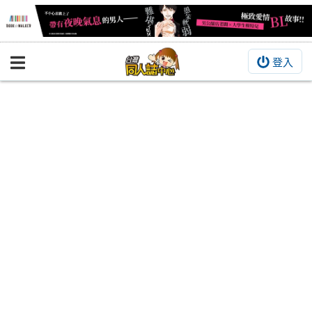
登入
BOOKY書集倉庫
同人作品
同人誌
同人周邊
同人數位作品
活動&消息
同人誌活動
最新消息
同人相關店家
宣傳&交流