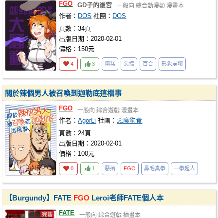
FGO
GD子的後宮
一般向
綜合動漫類
漫畫本
作者：
DOS
社團：
DOS
頁數：34頁
出版日期：2020-02-01
價格：150元
4
3
糟糕
惡搞
百合
形象崩壞
關於辣個男人被召喚到迦勒底這檔事
FGO
一般向
綜合遊戲
漫畫本
作者：
AgorLi
社團：
惡魔狗食
頁數：24頁
出版日期：2020-02-01
價格：100元
0
1
惡搞
FGO
鼻毛真拳
一拳超人
【Burgundy】FATE
FGO
Leroi老師FATE個人本
FATE
一般向
綜合遊戲
插畫本