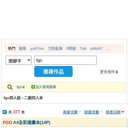
同人社團
工作委託
同人宣傳看板
繪圖藝廊
熱門
徽章
yuri!!!on
刀劍亂舞
#原創
Yuri
idolish7
交流中心
攤位轉讓區
會員功能選單
更多條件
會員中心
fgo
加入常用搜尋
註冊會員
fgo同人誌、二創同人本
登入
377
共
本
喜愛次數
說讚次數
發表日期
FGO
A4全彩插畫本(14P)