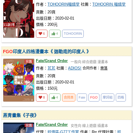
作者：
TOHOORIN喵燐堂
社團：
TOHOORIN 喵燐堂
頁數：20頁
出版日期：2020-02-01
價格：200元
6
4
TOHOORIN
FGO
印度人四格漫畫本《 迦勒底的印度人 》
Fate/Grand Order
一般向
綜合遊戲
漫畫本
作者：
芃芃
社團：
ADIOS!
合同作者：
樂落
頁數：20頁
出版日期：2020-02-01
價格：150元
8
4
合同本
Fate
FGO
摩訶組
四格
燕青畫集《子夜》
Fate/Grand Order
女性向
線上遊戲
插畫本
代理：
奸情區-G77工作室
作者：
Rrr
代理社團：
奸情區-G77工作室