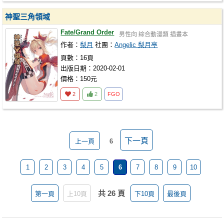
神聖三角領域
Fate/Grand Order
男性向
綜合動漫類
插畫本
作者：
梨月
社團：
Angelic 梨月亭
頁數：16頁
出版日期：2020-02-01
價格：150元
2
2
FGO
下一頁
上一頁
6
1
2
3
4
5
6
7
8
9
10
共 26 頁
第一頁
上10頁
下10頁
最後頁