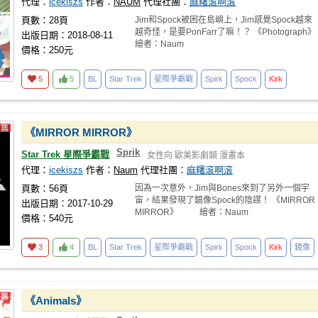
代理：
icekiszs
作者：
NAUM
代理社團：
麻糬滾啊滾
頁數：28頁
Jim和Spock被困在島嶼上，Jim感覺Spock越來
越奇怪，是要PonFarr了嘛！？ 《Photograph》
出版日期：2018-08-11
繪者：Naum
價格：250元
5
5
BL
Star Trek
星際爭霸戰
Spirk
Spock
Kirk
《MIRROR MIRROR》
Sprik
Star Trek 星際爭霸戰
女性向
歐美影劇類
漫畫本
代理：
icekiszs
作者：
Naum
代理社團：
麻糬滾啊滾
頁數：56頁
因為一次意外，Jim與Bones來到了另外一個宇
宙，結果發現了鏡像Spock的陰謀！ 《MIRROR
出版日期：2017-10-29
MIRROR》 繪者：Naum
價格：540元
3
4
BL
Star Trek
星際爭霸戰
Spirk
Spock
Kirk
鏡像
《Animals》