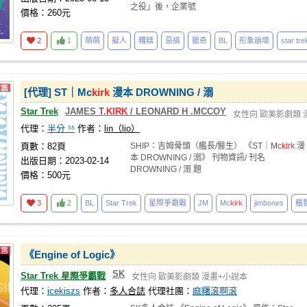
之役」後，企業號
價格：260元
2
1
萌萌
擬人
糟糕
惡搞
獵奇
BL
形象崩壞
star tre
[代理] ST｜Mc
kirk
漫本 DROWNING / 溺
Star Trek
JAMES T.
KIRK
/ LEONARD H .MCCOY
女性向
歐美影劇類
代理：
半分 ⁵⁵
作者：
lin（lio）
頁數：82頁
SHIP：吉姆骨頭（艦長/醫生） 《ST｜Mc
kirk
漫
本 DROWNING / 溺》 刊物資訊/ 刊名
出版日期：2023-02-14
DROWNING / 溺 題
價格：500元
3
2
BL
Star Trek
星際爭霸戰
JM
Mc
kirk
jimbones
艦
《Engine of Logic》
SK
Star Trek 星際爭霸戰
女性向
歐美影劇類
漫畫+小說本
代理：
icekiszs
作者：
多人合誌
代理社團：
麻糬滾啊滾