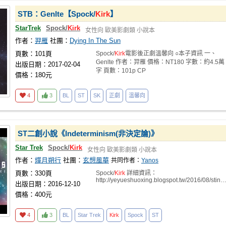
STB：Genlte【Spock/
Kirk
】
StarTrek
Spock/
Kirk
女性向
歐美影劇類
小說本
作者：
羿雁
社團：
Dying In The Sun
頁數：101頁
Spock/
Kirk
電影後正劇溫馨向 ○本子資訊 一、
Genlte 作者：羿雁 價格：NT180 字數：約4.5萬
出版日期：2017-02-04
字 頁數：101p CP
價格：180元
4
3
BL
ST
SK
正劇
溫馨向
ST二創小說《Indeterminism(非決定論)》
Star Trek
Spock/
Kirk
女性向
歐美影劇類
小說本
作者：
燁月朔行
社團：
玄想風華
共同作者：
Yanos
頁數：330頁
Spock/
Kirk
詳細資訊：
http://yeyueshuoxing.blogspot.tw/2016/08/stindetermini
出版日期：2016-12-10
價格：400元
4
3
BL
Star Trek
Kirk
Spock
ST