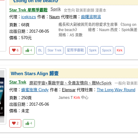
《Song on the beach》
Sprik
Star Trek 星際爭霸戰
女性向
歐美影劇類
漫畫本
代理：
icekiszs
作者：
Naum
代理社團：
麻糬滾啊滾
頁數：68頁
艦長和大副被困荒島的戀愛求生故事 《Song on
the beach》 繪者：Naum 西皮：Spirk無差
出版日期：2017-08-05
規格：A5 頁數
價格：570元
6
4
BL
Star Trek
星際爭霸戰
Spirk
Spock
Kirk
When Stars Align 歸壹
Star Trek
原初宇宙+重啟宇宙、全員友情向、微McSpirk
一般向
歐美影
代理：
蜂蜜玫瑰 Cindy
作者：
Elensar
代理社團：
The Long Way Round
頁數：250頁
James T
Kirk
中心
出版日期：2017-05-06
價格：未定
2
4