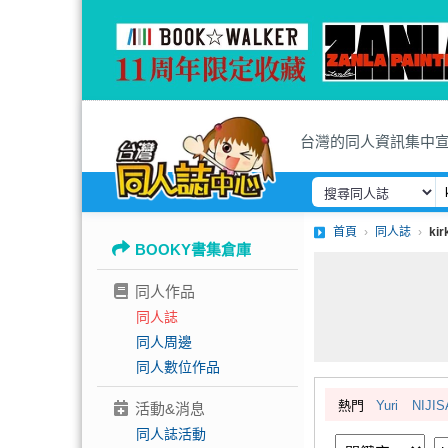
台灣的同人資訊集中
首頁
同人誌
ki
BOOKY書集倉庫
同人作品
同人誌
同人周邊
同人數位作品
熱門
Yuri
NIJIS
活動&消息
同人誌活動