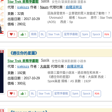
Sprik
Star Trek 星際爭霸戰
女性向
歐美影劇類
漫畫本
代理：
icekiszs
作者：
Naum
代理社團：
麻糬滾啊滾
頁數：32頁
因為突發意外，企業號的眾人皆變成了動物！？
《Animals》 繪者：Naum 原作：Star Trek
出版日期：2017-10-29
(AOS) 西皮：Sp
價格：280元
3
3
萌萌
BL
Star Trek
星際爭霸戰
Spirk
Spock
Kirk
《通往你的星圖》
Sprik
Star Trek 星際爭霸戰
女性向
歐美影劇類
小說本
代理：
icekiszs
作者：
大麻葉
代理社團：
麻糬滾啊滾
頁數：192頁
收錄三篇中篇小說本，過去現在和未來。
《通往你的星圖》 作者：大麻葉 西皮：
出版日期：2017-10-29
Spirk無差 規格：A5 頁數：192P
價格：300元
5
3
BL
Star Trek
星際爭霸戰
Spirk
Spock
Kirk