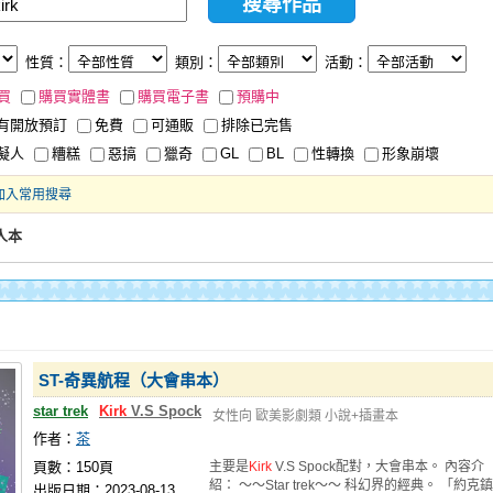
性質：
類別：
活動：
買
購買實體書
購買電子書
預購中
有開放預訂
免費
可通販
排除已完售
擬人
糟糕
惡搞
獵奇
GL
BL
性轉換
形象崩壞
加入常用搜尋
人本
ST-奇異航程（大會串本）
star trek
Kirk
V.S Spock
女性向
歐美影劇類
小說+插畫本
作者：
茶
頁數：150頁
主要是
Kirk
V.S Spock配對，大會串本。 內容介
紹： ～～Star trek～～ 科幻界的經典。 「約克鎮
出版日期：2023-08-13