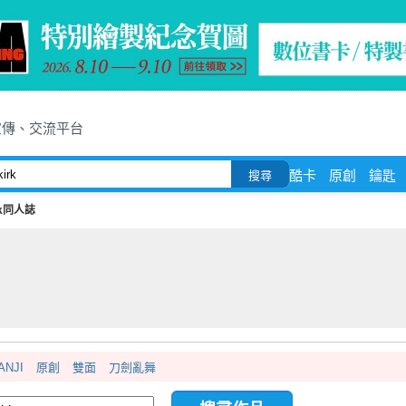
宣傳、交流平台
酷卡
原創
鑰匙
搜尋
rk同人誌
ANJI
原創
雙面
刀劍亂舞