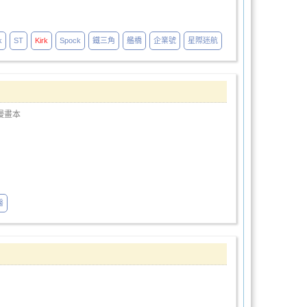
k
ST
Kirk
Spock
鐵三角
艦橋
企業號
星際迷航
漫畫本
醫