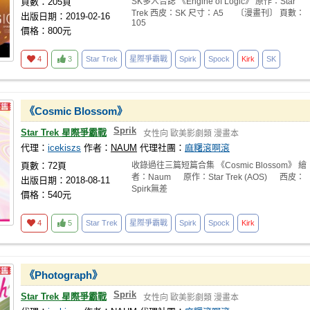
頁數：205頁
SK多人合誌 《Engine of Logic》 原作：Star
Trek 西皮：SK 尺寸：A5 〔漫畫刊〕 頁數：
出版日期：2019-02-16
105
價格：800元
4
3
Star Trek
星際爭霸戰
Spirk
Spock
Kirk
SK
《Cosmic Blossom》
Sprik
Star Trek 星際爭霸戰
女性向
歐美影劇類
漫畫本
代理：
icekiszs
作者：
NAUM
代理社團：
麻糬滾啊滾
頁數：72頁
收錄過往三篇短篇合集 《Cosmic Blossom》 繪
者：Naum 原作：Star Trek (AOS) 西皮：
出版日期：2018-08-11
Spirk無差
價格：540元
4
5
Star Trek
星際爭霸戰
Spirk
Spock
Kirk
《Photograph》
Sprik
Star Trek 星際爭霸戰
女性向
歐美影劇類
漫畫本