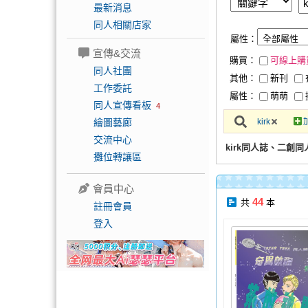
最新消息
同人相關店家
屬性：
宣傳&交流
購買：
可線上購
同人社團
其他：
新刊
工作委託
屬性：
萌萌
同人宣傳看板
4
繪圖藝廊
kirk
交流中心
kirk同人誌、二創同
攤位轉讓區
會員中心
44
共
本
註冊會員
登入