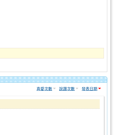
喜愛次數
說讚次數
發表日期