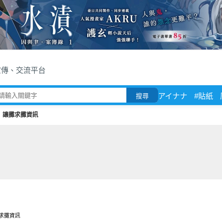
宣傳、交流平台
アイナナ
#貼紙
搜尋
讓攤求攤資訊
求攤資訊