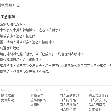
瀏覽聯絡方式
與注意事項
讓無相關的說明。
求報價來求攤和轉讓攤位，違者直接刪除。
讓或求攤，違者直接刪除。
靈、社團入場或附券，違者直接刪除。
勾選備註說明。
請記得編輯勾選「刪除」或「已成交」，均會從列表移除。
攤位轉讓資訊也會一併刪除。
轉讓資訊，並不保證交易安全，請自行評估交易風險或利用第三方平台確保交
攤資訊，必須至少發表過 3 件作品。
Policy
Contact
Content
Help
隱私政策
聯絡我們
同人活動資訊
繪圖藝廊作品
免責聲明
檢舉與回報
同人誌作品
同人交流中心
許願池
同人周邊作品
Q&A問與答
同人數位作品
系統檢測