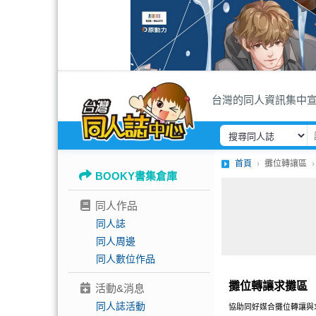
台灣的同人資訊集中
首頁
攤位轉讓區
BOOKY書集倉庫
同人作品
同人誌
同人周邊
同人數位作品
攤位轉讓求攤區
活動&消息
同人誌活動
協助同好媒合攤位轉讓與