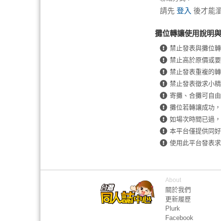
請先
登入
後才能
攤位轉讓使用說明
禁止發表與攤位轉
禁止高於原價或要
禁止發表重複的轉
禁止發表徵求小精
寄攤、合攤可自由
攤位若轉讓成功，
如場次時間已過，
本平台僅提供同好
使用此平台發表求
About
關於我們
更新履歷
Plurk
Facebook