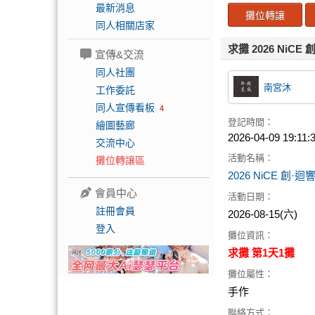
最新消息
攤位轉讓
同人相關店家
求攤 2026 NiCE
宣傳&交流
同人社團
南宮沐
工作委託
同人宣傳看板
4
登記時間：
繪圖藝廊
2026-04-09 19:11:
交流中心
活動名稱：
攤位轉讓區
2026 NiCE 創·迴
會員中心
活動日期：
註冊會員
2026-08-15(六)
登入
攤位資訊：
求攤 第1天1攤
攤位屬性：
手作
聯絡方式：